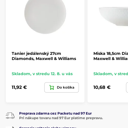
Tanier jedálenský 27cm
Miska 18,5cm D
Diamonds, Maxwell & Williams
Maxwell & Willi
Skladom
,
v stredu 12. 8. u vás
Skladom
,
v stred
11,92 €
10,68 €
Do košíka
Preprava zdarma cez Packetu nad 97 Eur
Pri nákupe tovaru nad 97 Eur platíme prepravu.