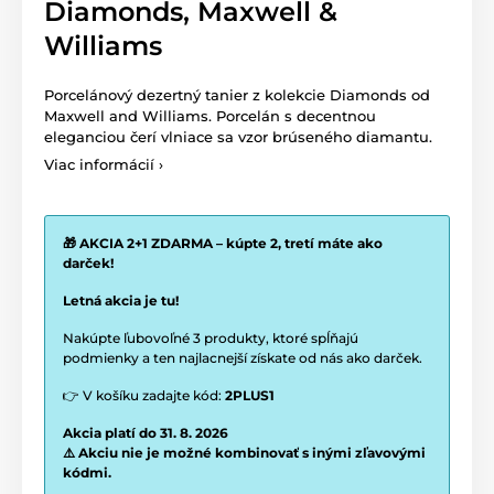
Diamonds, Maxwell &
Williams
Porcelánový dezertný tanier z kolekcie Diamonds od
Maxwell and Williams. Porcelán s decentnou
eleganciou čerí vlniace sa vzor brúseného diamantu.
Viac informácií ›
🎁 AKCIA 2+1 ZDARMA – kúpte 2, tretí máte ako
darček!
Letná akcia je tu!
Nakúpte ľubovoľné 3 produkty, ktoré spĺňajú
podmienky a ten najlacnejší získate od nás ako darček.
👉 V košíku zadajte kód:
2PLUS1
Akcia platí do 31. 8. 2026
⚠️ Akciu nie je možné kombinovať s inými zľavovými
kódmi.