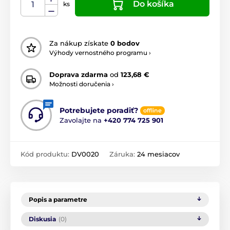
Do košíka
ks
Za nákup získate
0 bodov
Výhody vernostného programu ›
Doprava zdarma
od
123,68 €
Možnosti doručenia ›
Potrebujete poradiť?
offline
Zavolajte na
+420 774 725 901
Kód produktu:
DV0020
Záruka:
24 mesiacov
Popis a parametre
Diskusia
(0)