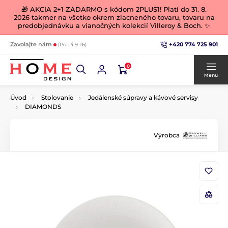
🎁 AKCIA 2+1 ZADARMO s kódom 2PLUS1! Platí do 31. 8.
2026 takmer na všetko okrem zlacneného tovaru, tovaru na
predobjednávku a vianočných kolekcií Villeroy & Boch. ✨
+420 774 725 901
Zavolajte nám
(Po-Pi 9-16)
0
Menu
Úvod
Stolovanie
Jedálenské súpravy a kávové servisy
DIAMONDS
Výrobca