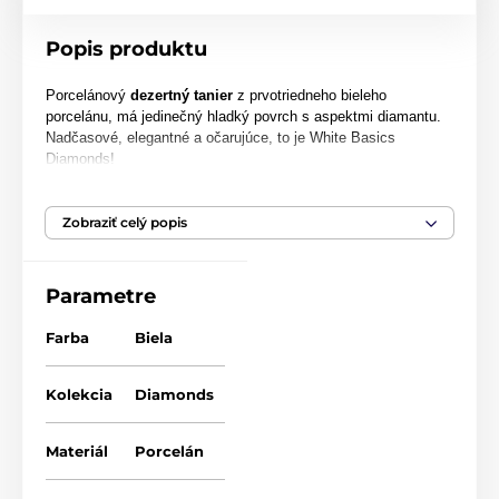
Popis produktu
Porcelánový
dezertný tanier
z prvotriedneho bieleho
porcelánu,
má jedinečný hladký povrch s aspektmi diamantu.
Nadčasové, elegantné a očarujúce, to je White Basics
Diamonds!
Priemer:
Ø 18 cm
Zobraziť celý popis
Rozmer: dĺžka:
18 cm,
šírka
: 18 cm,
výška
: 2 cm
Materiál
: porcelán - vhodný do umývačky a mikrovlnnej
Parametre
toruby
Hmotnosť:
0,3 kg
Farba
Biela
< / strong>
Kolekcia
Diamonds
Elegantná a nadčasová kolekcia White Basic
Diamonds je vhodná pre každodenné stolovanie i
slávnostné príležitosti. Na okraji riadu jemne
Materiál
Porcelán
vystupuje pravidelná geometrická štruktúra a tvorí
reliéf brúseného diamantu.
Výrobca
Maxwell & Williams
je relatívne mladá