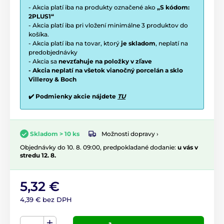
- Akcia platí iba na produkty označené ako
„S kódom:
2PLUS1“
- Akcia platí iba pri vložení minimálne 3 produktov do
košíka.
- Akcia platí iba na tovar, ktorý
je skladom
, neplatí na
predobjednávky
- Akcia sa
nevzťahuje na položky v zľave
- Akcia neplatí na všetok vianočný porcelán a sklo
Villeroy & Boch
✔️ Podmienky akcie nájdete
TU
Možnosti dopravy ›
Skladom > 10 ks
Objednávky do 10. 8. 09:00, predpokladané dodanie:
u vás v
stredu 12. 8.
5,32 €
4,39 € bez DPH