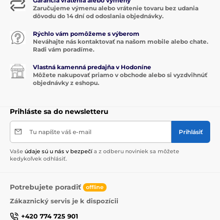
Garancia vrátenia alebo výmeny
Zaručujeme výmenu alebo vrátenie tovaru bez udania
dôvodu do 14 dní od odoslania objednávky.
Rýchlo vám pomôžeme s výberom
Neváhajte nás kontaktovať na našom mobile alebo chate.
Radi vám poradíme.
Vlastná kamenná predajňa v Hodoníne
Môžete nakupovať priamo v obchode alebo si vyzdvihnúť
objednávky z eshopu.
Prihláste sa do newsletteru
Tu napíšte váš e-mail
Prihlásiť
Vaše
údaje sú u nás v bezpečí
a z odberu noviniek sa môžete
kedykoľvek odhlásiť.
Potrebujete poradiť
offline
Zákaznický servis je k dispozícii
+420 774 725 901