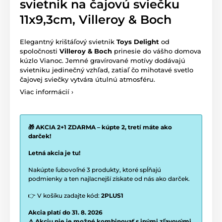
svietnik na čajovú sviečku
11x9,3cm, Villeroy & Boch
Elegantný krištáľový svietnik
Toys Delight
od
spoločnosti
Villeroy & Boch
prinesie do vášho domova
kúzlo Vianoc. Jemné gravírované motívy dodávajú
svietniku jedinečný vzhľad, zatiaľ čo mihotavé svetlo
čajovej sviečky vytvára útulnú atmosféru.
Viac informácií ›
🎁 AKCIA 2+1 ZDARMA – kúpte 2, tretí máte ako
darček!
Letná akcia je tu!
Nakúpte ľubovoľné 3 produkty, ktoré spĺňajú
podmienky a ten najlacnejší získate od nás ako darček.
👉 V košíku zadajte kód:
2PLUS1
Akcia platí do 31. 8. 2026
⚠️ Akciu nie je možné kombinovať s inými zľavovými