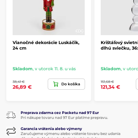
Produkt je zaradený v kategóriách
TOY'S DELIGHT
TOY'S DELIGHT
Vianočné svietniky
Vianočné dekorácie Luskáčik,
Krištáľový sviet
Vánoční dekorace a doplňky Villeroy & Boch
24 cm
dlhú sviečku, 36x
Skladom
,
v utorok 11. 8. u vás
Skladom
,
v utoro
38,41 €
151,68 €
Do košíka
26,89 €
121,34 €
Preprava zdarma cez Packetu nad 97 Eur
Pri nákupe tovaru nad 97 Eur platíme prepravu.
Garancia vrátenia alebo výmeny
Zaručujeme výmenu alebo vrátenie tovaru bez udania