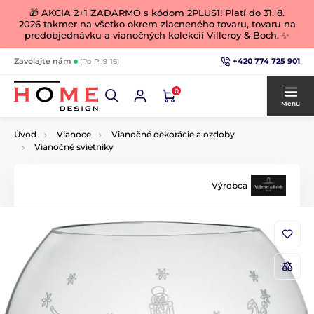
🎁 AKCIA 2+1 ZADARMO s kódom 2PLUS1! Platí do 31. 8.
2026 takmer na všetko okrem zlacneného tovaru, tovaru na
predobjednávku a vianočných kolekcií Villeroy & Boch. ✨
+420 774 725 901
Zavolajte nám
(Po-Pi 9-16)
0
Menu
Úvod
Vianoce
Vianočné dekorácie a ozdoby
Vianočné svietniky
Výrobca