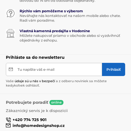
dôvodu do 14 dní od odoslania objednávky.
Rýchlo vám pomôžeme s výberom
Neváhajte nás kontaktovať na našom mobile alebo chate.
Radi vám poradíme.
Vlastná kamenná predajňa v Hodoníne
Môžete nakupovať priamo v obchode alebo si vyzdvihnúť
objednávky z eshopu.
Prihláste sa do newsletteru
Tu napíšte váš e-mail
Prihlásiť
Vaše
údaje sú u nás v bezpečí
a z odberu noviniek sa môžete
kedykoľvek odhlásiť.
Potrebujete poradiť
online
Zákaznický servis je k dispozícii
+420 774 725 901
info@homedesignshop.cz