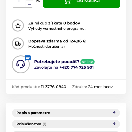
Do košíka
ks
Za nákup získate
0 bodov
Výhody vernostného programu ›
Doprava zdarma
od
124,06 €
Možnosti doručenia ›
Potrebujete poradiť?
online
Zavolajte na
+420 774 725 901
Kód produktu:
11-3776-0840
Záruka:
24 mesiacov
Popis a parametre
Príslušenstvo
(1)