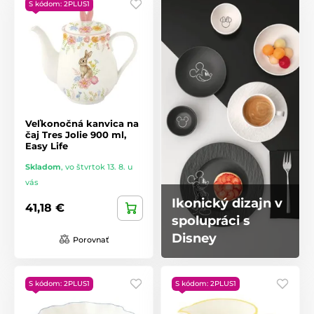
S kódom: 2PLUS1
Veľkonočná kanvica na
čaj Tres Jolie 900 ml,
Easy Life
Skladom
,
vo štvrtok 13. 8. u
vás
Ikonický dizajn v
41,18 €
spolupráci s
Disney
Porovnať
S kódom: 2PLUS1
S kódom: 2PLUS1