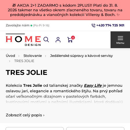
🎁 AKCIA 2+1 ZADARMO s kódom 2PLUS1! Platí do 31. 8.
2026 takmer na všetko okrem zlacneného tovaru, tovaru na
predobjednávku a vianočných kolekcií Villeroy & Boch. ✨
+420 774 725 901
Zavolajte nám
(Po-Pi 9-16)
0
Menu
Úvod
Stolovanie
Jedálenské súpravy a kávové servisy
TRES JOLIE
TRES JOLIE
Kolekcia
Tres Jolie
od talianskej značky
Easy Life
je jemnou
oslavou jari, elegancie a romantického štýlu. Na prvý pohľad
očarí veľkonočným dizajnom v pastelových farbách,
kvetinovými motívmi a nežnými ilustráciami, ktoré dodávajú
stolovaniu sviežosť, radosť a pocit výnimočnosti. Porcelán
pôsobí ľahko, dekoratívne a nadčasovo – ideálny na
jarné a
Zobraziť celý popis
›
veľkonočné stolovanie
.
Tres Jolie ponúka
kompletnú kolekciu
pre krásne prestretý