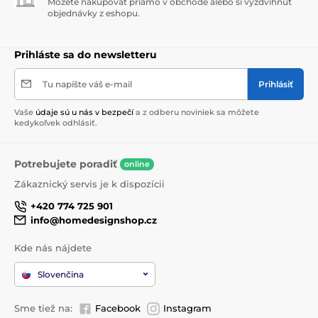
Môžete nakupovať priamo v obchode alebo si vyzdvihnúť
objednávky z eshopu.
Prihláste sa do newsletteru
Tu napíšte váš e-mail
Prihlásiť
Vaše
údaje sú u nás v bezpečí
a z odberu noviniek sa môžete
kedykoľvek odhlásiť.
Potrebujete poradiť
online
Zákaznický servis je k dispozícii
+420 774 725 901
info@homedesignshop.cz
Kde nás nájdete
Slovenčina
Sme tiež na:
Facebook
Instagram