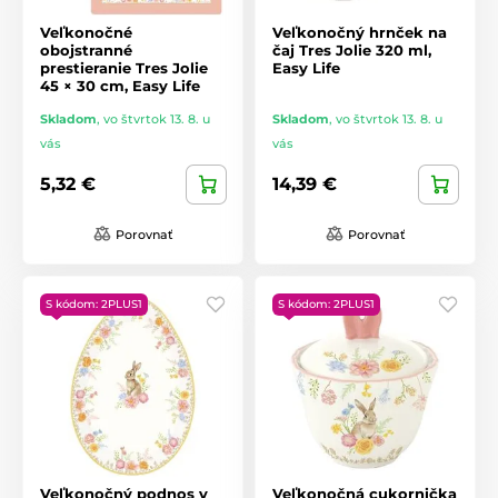
Veľkonočné
Veľkonočný hrnček na
obojstranné
čaj Tres Jolie 320 ml,
prestieranie Tres Jolie
Easy Life
45 × 30 cm, Easy Life
Skladom
,
vo štvrtok 13. 8. u
Skladom
,
vo štvrtok 13. 8. u
vás
vás
5,32 €
14,39 €
Porovnať
Porovnať
S kódom: 2PLUS1
S kódom: 2PLUS1
Veľkonočný podnos v
Veľkonočná cukornička