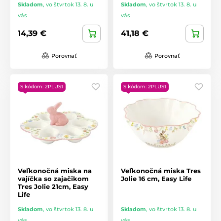
Skladom
,
vo štvrtok 13. 8. u
Skladom
,
vo štvrtok 13. 8. u
vás
vás
14,39 €
41,18 €
Porovnať
Porovnať
S kódom: 2PLUS1
S kódom: 2PLUS1
Veľkonočná miska na
Veľkonočná miska Tres
vajíčka so zajačikom
Jolie 16 cm, Easy Life
Tres Jolie 21cm, Easy
Life
Skladom
,
vo štvrtok 13. 8. u
Skladom
,
vo štvrtok 13. 8. u
vás
vás