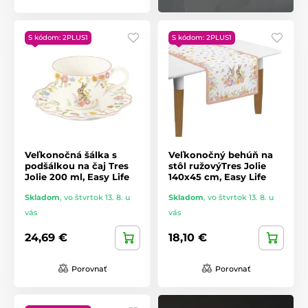
S kódom: 2PLUS1
S kódom: 2PLUS1
Veľkonočná šálka s
Veľkonočný behúň na
podšálkou na čaj Tres
stôl ružovýTres Jolie
Jolie 200 ml, Easy Life
140x45 cm, Easy Life
Skladom
,
vo štvrtok 13. 8. u
Skladom
,
vo štvrtok 13. 8. u
vás
vás
24,69 €
18,10 €
Porovnať
Porovnať