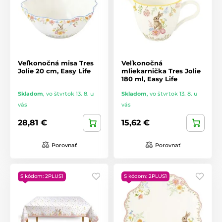
Veľkonočná misa Tres
Veľkonočná
Jolie 20 cm, Easy Life
mliekarnička Tres Jolie
180 ml, Easy Life
Skladom
,
vo štvrtok 13. 8. u
Skladom
,
vo štvrtok 13. 8. u
vás
vás
28,81 €
15,62 €
Porovnať
Porovnať
S kódom: 2PLUS1
S kódom: 2PLUS1