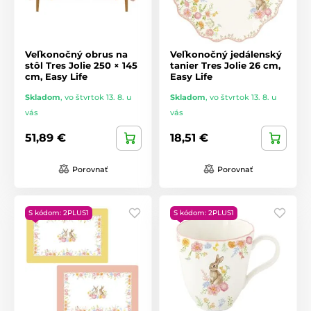
Veľkonočný obrus na
Veľkonočný jedálenský
stôl Tres Jolie 250 × 145
tanier Tres Jolie 26 cm,
cm, Easy Life
Easy Life
Skladom
,
vo štvrtok 13. 8. u
Skladom
,
vo štvrtok 13. 8. u
vás
vás
51,89 €
18,51 €
Porovnať
Porovnať
S kódom: 2PLUS1
S kódom: 2PLUS1