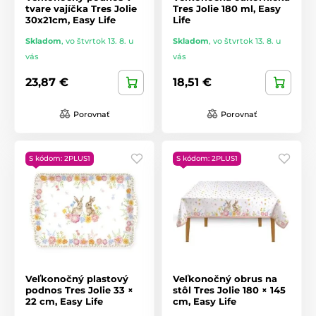
tvare vajíčka Tres Jolie
Tres Jolie 180 ml, Easy
30x21cm, Easy Life
Life
Skladom
,
vo štvrtok 13. 8. u
Skladom
,
vo štvrtok 13. 8. u
vás
vás
23,87 €
18,51 €
Porovnať
Porovnať
S kódom: 2PLUS1
S kódom: 2PLUS1
Veľkonočný plastový
Veľkonočný obrus na
podnos Tres Jolie 33 ×
stôl Tres Jolie 180 × 145
22 cm, Easy Life
cm, Easy Life