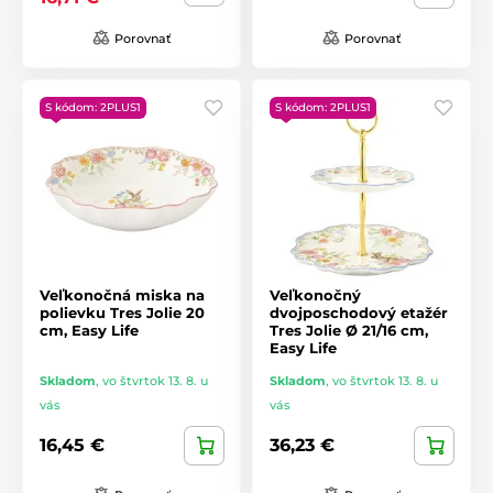
Porovnať
Porovnať
S kódom: 2PLUS1
S kódom: 2PLUS1
Veľkonočná miska na
Veľkonočný
polievku Tres Jolie 20
dvojposchodový etažér
cm, Easy Life
Tres Jolie Ø 21/16 cm,
Easy Life
Skladom
,
vo štvrtok 13. 8. u
Skladom
,
vo štvrtok 13. 8. u
vás
vás
16,45 €
36,23 €