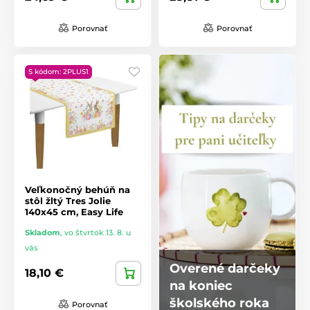
Porovnať
Porovnať
S kódom: 2PLUS1
Veľkonočný behúň na
stôl žltý Tres Jolie
140x45 cm, Easy Life
Skladom
,
vo štvrtok 13. 8. u
vás
Overené darčeky
18,10 €
na koniec
školského roka
Porovnať