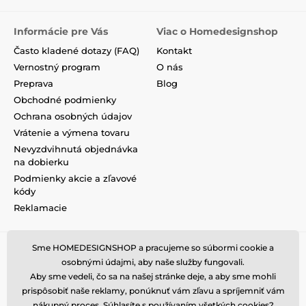
Informácie pre Vás
Viac o Homedesignshop
Často kladené dotazy (FAQ)
Kontakt
Vernostný program
O nás
Preprava
Blog
Obchodné podmienky
Ochrana osobných údajov
Vrátenie a výmena tovaru
Nevyzdvihnutá objednávka
na dobierku
Podmienky akcie a zľavové
kódy
Reklamacie
Sme HOMEDESIGNSHOP a pracujeme so súbormi cookie a
osobnými údajmi, aby naše služby fungovali.
Aby sme vedeli, čo sa na našej stránke deje, a aby sme mohli
prispôsobiť naše reklamy, ponúknuť vám zľavu a spríjemniť vám
nákupný proces. Súhlasíte s používaním všetkých
cookies
?