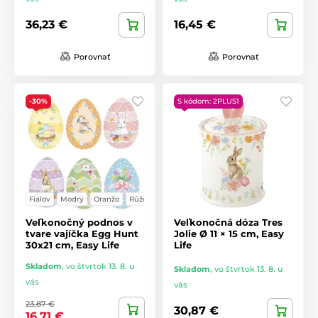
36,23 €
16,45 €
Porovnať
Porovnať
-30%
S kódom: 2PLUS1
Fialov
Modrý
Oranžo
Růžový
Veľkonočný podnos v
Veľkonočná dóza Tres
tvare vajíčka Egg Hunt
Jolie Ø 11 × 15 cm, Easy
30x21 cm, Easy Life
Life
Skladom
,
vo štvrtok 13. 8. u
Skladom
,
vo štvrtok 13. 8. u
vás
vás
23,87 €
30,87 €
16,71 €