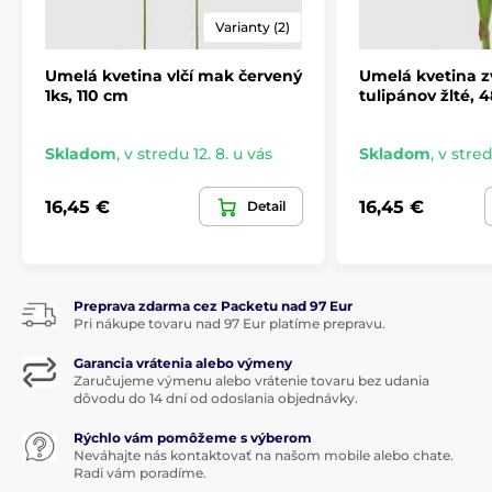
Varianty (2)
Umelá kvetina vlčí mak červený
Umelá kvetina 
1ks, 110 cm
tulipánov žlté, 
Skladom
,
v stredu 12. 8. u vás
Skladom
,
v stred
16,45 €
16,45 €
Detail
Preprava zdarma cez Packetu nad 97 Eur
Pri nákupe tovaru nad 97 Eur platíme prepravu.
Garancia vrátenia alebo výmeny
Zaručujeme výmenu alebo vrátenie tovaru bez udania
dôvodu do 14 dní od odoslania objednávky.
Rýchlo vám pomôžeme s výberom
Neváhajte nás kontaktovať na našom mobile alebo chate.
Radi vám poradíme.