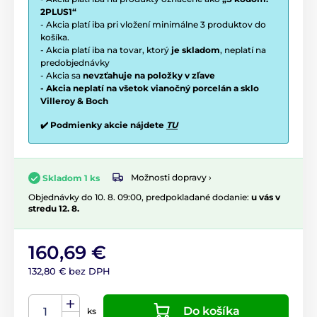
2PLUS1“
- Akcia platí iba pri vložení minimálne 3 produktov do
košíka.
- Akcia platí iba na tovar, ktorý
je skladom
, neplatí na
predobjednávky
- Akcia sa
nevzťahuje na položky v zľave
- Akcia neplatí na všetok vianočný porcelán a sklo
Villeroy & Boch
✔️ Podmienky akcie nájdete
TU
Možnosti dopravy ›
Skladom 1 ks
Objednávky do 10. 8. 09:00, predpokladané dodanie:
u vás v
stredu 12. 8.
160,69 €
132,80 € bez DPH
Do košíka
ks