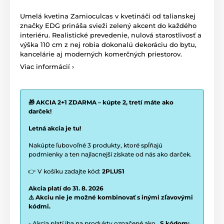
Umelá kvetina Zamioculcas v kvetináči od talianskej
značky EDG prináša svieži zelený akcent do každého
interiéru. Realistické prevedenie, nulová starostlivosť a
výška 110 cm z nej robia dokonalú dekoráciu do bytu,
kancelárie aj moderných komerčných priestorov.
Viac informácií ›
🎁 AKCIA 2+1 ZDARMA – kúpte 2, tretí máte ako
darček!
Letná akcia je tu!
Nakúpte ľubovoľné 3 produkty, ktoré spĺňajú
podmienky a ten najlacnejší získate od nás ako darček.
👉 V košíku zadajte kód:
2PLUS1
Akcia platí do 31. 8. 2026
⚠️ Akciu nie je možné kombinovať s inými zľavovými
kódmi.
- Akcia platí iba na produkty označené ako
„S kódom: