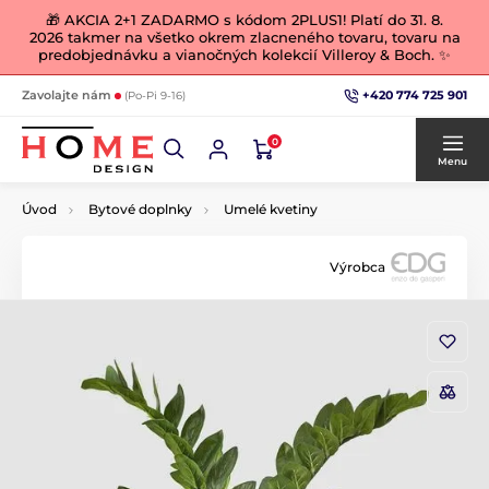
🎁 AKCIA 2+1 ZADARMO s kódom 2PLUS1! Platí do 31. 8.
2026 takmer na všetko okrem zlacneného tovaru, tovaru na
predobjednávku a vianočných kolekcií Villeroy & Boch. ✨
+420 774 725 901
Zavolajte nám
(Po-Pi 9-16)
0
Menu
Úvod
Bytové doplnky
Umelé kvetiny
Výrobca