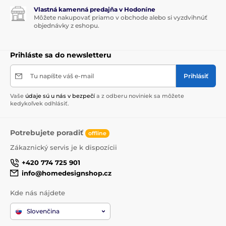
Vlastná kamenná predajňa v Hodoníne
Môžete nakupovať priamo v obchode alebo si vyzdvihnúť
objednávky z eshopu.
Prihláste sa do newsletteru
Tu napíšte váš e-mail
Prihlásiť
Vaše
údaje sú u nás v bezpečí
a z odberu noviniek sa môžete
kedykoľvek odhlásiť.
Potrebujete poradiť
offline
Zákaznický servis je k dispozícii
+420 774 725 901
info@homedesignshop.cz
Kde nás nájdete
Slovenčina