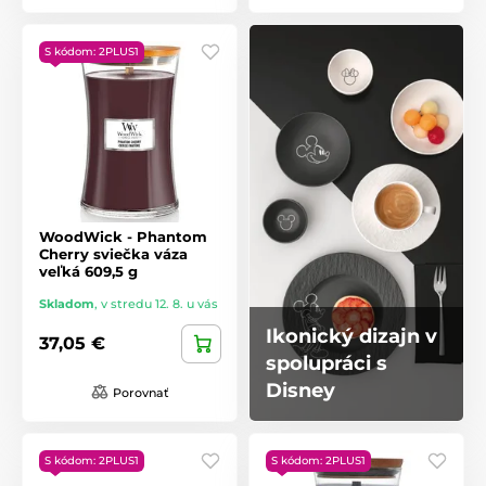
S kódom: 2PLUS1
WoodWick - Phantom
Cherry sviečka váza
veľká 609,5 g
Skladom
,
v stredu 12. 8. u vás
Ikonický dizajn v
37,05 €
spolupráci s
Disney
Porovnať
S kódom: 2PLUS1
S kódom: 2PLUS1