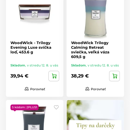
WoodWick - Trilogy
WoodWick Trilogy
Evening Luxe svíčka
Calming Retreat
loď, 453.6 g
sviečka, veľká váza
609,5 g
Skladom
,
v stredu 12. 8. u vás
Skladom
,
v stredu 12. 8. u vás
39,94 €
38,29 €
Porovnať
Porovnať
S kódom: 2PLUS1