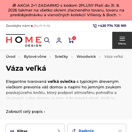
🎁 AKCIA 2+1 ZADARMO s kódom 2PLUS1! Platí do 31. 8.
2026 takmer na všetko okrem zlacneného tovaru, tovaru na
predobjednávku a vianočných kolekcií Villeroy & Boch. ✨
+420 774 725 901
Zavolajte nám
(Po-Pi 9-16)
0
Menu
Úvod
Bytové vône
Sviečky
Woodwick
Váza veľká
Váza veľká
Elegantne tvarovaná
veľká sviečka
s typickým dreveným
viečkom prevonia váš domov a naplní ho jemným zvukom
praskajúceho knôtu, ktorý podporí atmosféru pohodlia a
útulnosti. Lebo domov je tam, kde praská oheň. Knôt je
vyrobený z
prírodného dreva
.
Zobraziť celý popis
›
Prevoňanie po dobu
110 - 120 hodín
.
V tejto veľkosti si môžete vychutnať sviečky s jedinečnou
kombináciou troch vôní (
Trilogy
), ktoré sa rozpúšťajú po
Radenie
Filter