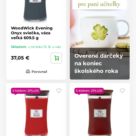
WoodWick Evening
Onyx sviečka, váza
veľká 609.5 g
Skladom
,
v stredu 12. 8. u vás
Overené darčeky
37,05 €
na koniec
školského roka
Porovnať
S kódom: 2PLUS1
S kódom: 2PLUS1