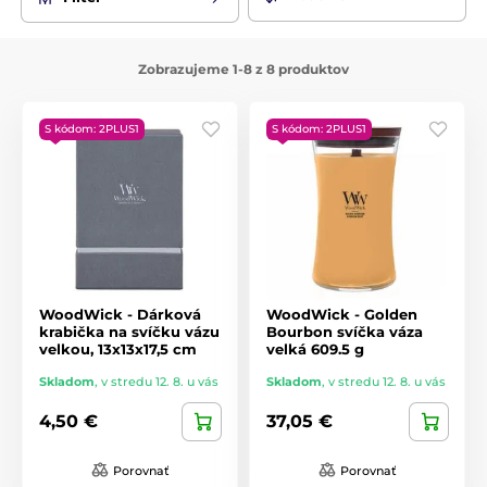
vrstvách a postupne odkrývajú svoju harmóniu a originálny
príbeh.
Zobrazujeme 1-8 z 8 produktov
S kódom: 2PLUS1
S kódom: 2PLUS1
WoodWick - Dárková
WoodWick - Golden
krabička na svíčku vázu
Bourbon svíčka váza
velkou, 13x13x17,5 cm
velká 609.5 g
Skladom
,
v stredu 12. 8. u vás
Skladom
,
v stredu 12. 8. u vás
4,50 €
37,05 €
Porovnať
Porovnať