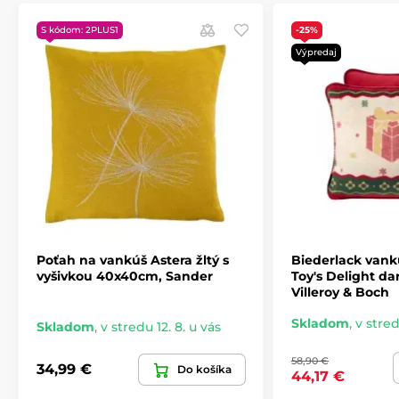
S kódom: 2PLUS1
-25%
Výpredaj
Poťah na vankúš Astera žltý s
Biederlack vank
vyšivkou 40x40cm, Sander
Toy's Delight d
Villeroy & Boch
Skladom
,
v stred
Skladom
,
v stredu 12. 8. u vás
58,90 €
34,99 €
Do košíka
44,17 €