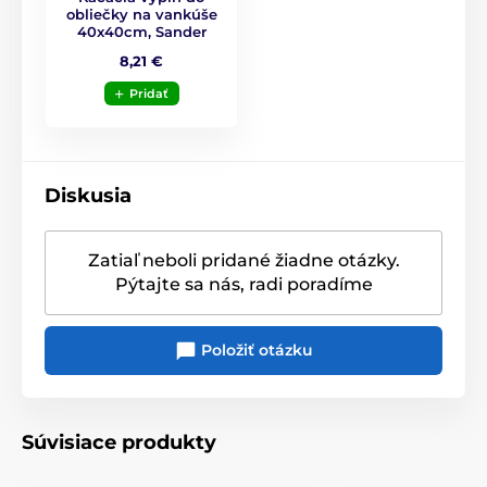
obliečky na vankúše
40x40cm, Sander
8,21 €
Pridať
Produkt je zaradený v kategóriách
Diskusia
Vianočné behúne, obrusy, vankúše
Vankúše
TEXTIL V AKCII
Zatiaľ neboli pridané žiadne otázky.
Pýtajte sa nás, radi poradíme
Vianočné vankúše
Vianočná ľadová kolekcia
Položiť otázku
Súvisiace produkty