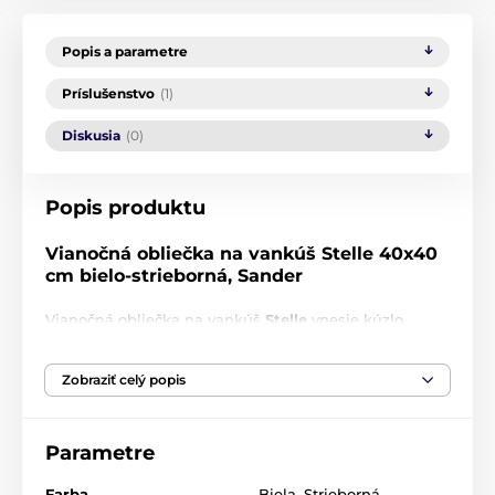
Popis a parametre
Príslušenstvo
(1)
Diskusia
(0)
Popis produktu
Vianočná obliečka na vankúš Stelle 40x40
cm bielo-strieborná, Sander
Vianočná obliečka na vankúš
Stelle
vnesie kúzlo
nočnej oblohy priamo do vášho domova. Vďaka
jemnému vzoru strieborných hviezdičiek na svetlom
Zobraziť celý popis
pozadí vytvára vankúš elegantnú a slávnostnú
atmosféru.
Ďalšie kúsky celej kolekcie
Stelle
si môžete doplniť
TU
Parametre
Obliečka na vankúš Stelle je nielen estetická, ale aj
Farba
Biela
,
Strieborná