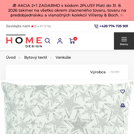
🎁 AKCIA 2+1 ZADARMO s kódom 2PLUS1! Platí do 31. 8.
2026 takmer na všetko okrem zlacneného tovaru, tovaru na
predobjednávku a vianočných kolekcií Villeroy & Boch. ✨
+420 774 725 901
Zavolajte nám
(Po-Pi 9-16)
0
Menu
Úvod
Bytový textil
Vankúše
Výrobca