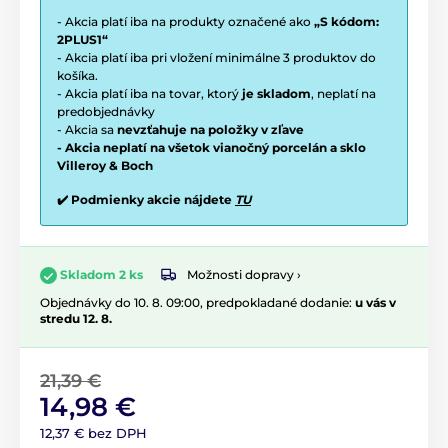
- Akcia platí iba na produkty označené ako
„S kódom:
2PLUS1“
- Akcia platí iba pri vložení minimálne 3 produktov do
košíka.
- Akcia platí iba na tovar, ktorý
je skladom
, neplatí na
predobjednávky
- Akcia sa
nevzťahuje na položky v zľave
- Akcia neplatí na všetok vianočný porcelán a sklo
Villeroy & Boch
✔️ Podmienky akcie nájdete
TU
Možnosti dopravy ›
Skladom 2 ks
Objednávky do 10. 8. 09:00, predpokladané dodanie:
u vás v
stredu 12. 8.
21,39 €
14,98 €
12,37 € bez DPH