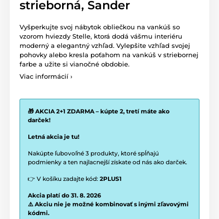
strieborná, Sander
Vyšperkujte svoj nábytok obliečkou na vankúš so
vzorom hviezdy Stelle, ktorá dodá vášmu interiéru
moderný a elegantný vzhľad. Vylepšite vzhľad svojej
pohovky alebo kresla poťahom na vankúš v striebornej
farbe a užite si vianočné obdobie.
Viac informácií ›
🎁 AKCIA 2+1 ZDARMA – kúpte 2, tretí máte ako
darček!
Letná akcia je tu!
Nakúpte ľubovoľné 3 produkty, ktoré spĺňajú
podmienky a ten najlacnejší získate od nás ako darček.
👉 V košíku zadajte kód:
2PLUS1
Akcia platí do 31. 8. 2026
⚠️ Akciu nie je možné kombinovať s inými zľavovými
kódmi.