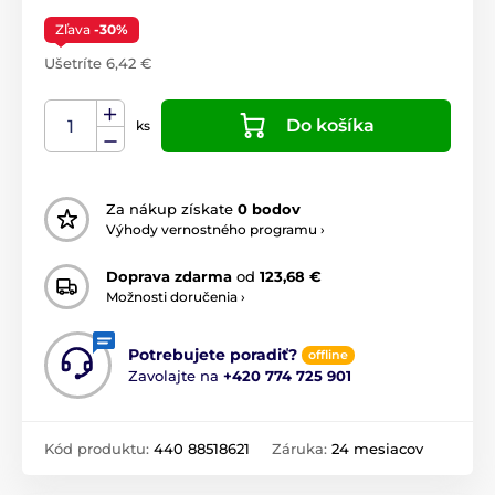
Zľava
-30%
Ušetríte 6,42 €
Do košíka
ks
Za nákup získate
0 bodov
Výhody vernostného programu ›
Doprava zdarma
od
123,68 €
Možnosti doručenia ›
Potrebujete poradiť?
offline
Zavolajte na
+420 774 725 901
Kód produktu:
440 88518621
Záruka:
24 mesiacov