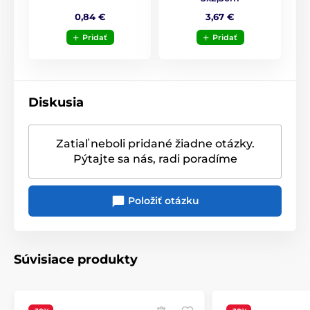
Vianočné ozdoby
0,84 €
3,67 €
Vianočná medvedíková kolekcia
Pridať
Pridať
Diskusia
Zatiaľ neboli pridané žiadne otázky.
Pýtajte sa nás, radi poradíme
Položiť otázku
Súvisiace produkty