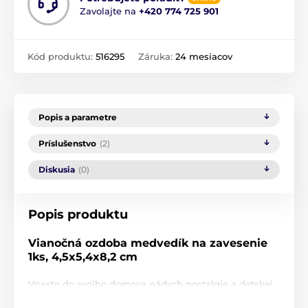
Zavolajte na
+420 774 725 901
Kód produktu:
516295
Záruka:
24 mesiacov
Popis a parametre
Príslušenstvo
(2)
Diskusia
(0)
Popis produktu
Vianočná ozdoba medvedík na zavesenie
1ks, 4,5x5,4x8,2 cm
Vneste do svojho domova nádych nostalgie a detskej
radosti s týmito vianočnými ozdobami v tvare