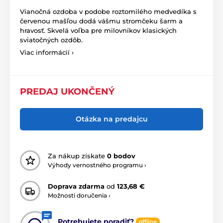
Vianočná ozdoba v podobe roztomilého medvedíka s
červenou mašľou dodá vášmu stromčeku šarm a
hravosť. Skvelá voľba pre milovníkov klasických
sviatočných ozdôb.
Viac informácií ›
PREDAJ UKONČENÝ
Otázka na predajcu
Za nákup získate
0 bodov
Výhody vernostného programu ›
Doprava zdarma
od
123,68 €
Možnosti doručenia ›
Potrebujete poradiť?
offline