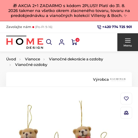
🎁 AKCIA 2+1 ZADARMO s kódom 2PLUS1! Platí do 31. 8.
2026 takmer na všetko okrem zlacneného tovaru, tovaru na
predobjednávku a vianočných kolekcií Villeroy & Boch. ✨
+420 774 725 901
Zavolajte nám
(Po-Pi 9-16)
0
Menu
Úvod
Vianoce
Vianočné dekorácie a ozdoby
Vianočné ozdoby
Výrobca