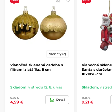
-30%
-30%
Varianty (2)
Vianočná sklenená ozdoba s
Vianočná sklen
flitrami zlatá 1ks, 8 cm
Santa s darčekmi
10x10x6 cm
Skladom
,
v stredu 12. 8. u vás
Skladom
,
v stred
6,56 €
13,15 €
Detail
4,59 €
9,21 €