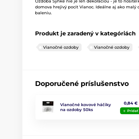
Ozdoba Synke nie je len dekoráciou - je to nosit
domova hrejivý pocit Vianoc. Ideálne aj ako mal
baleniu.
Produkt je zaradený v kategóriách
Vianočné ozdoby
Vianočné ozdoby
Doporučené príslušenstvo
0,84 €
Vianočné kovové háčiky
na ozdoby 50ks
Pridať