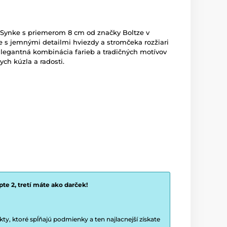
Synke s priemerom 8 cm od značky Boltze v
be s jemnými detailmi hviezdy a stromčeka rozžiari
legantná kombinácia farieb a tradičných motívov
ch kúzla a radosti.
te 2, tretí máte ako darček!
y, ktoré spĺňajú podmienky a ten najlacnejší získate