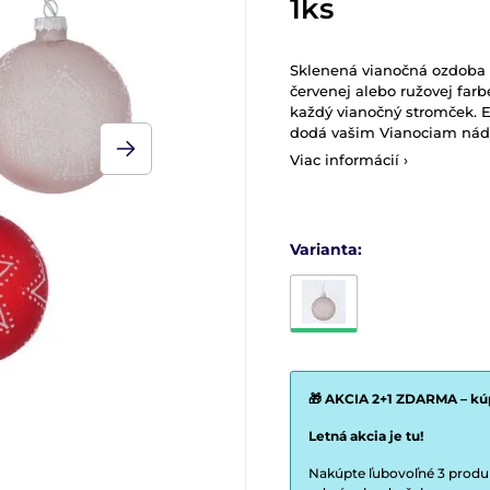
1ks
Sklenená vianočná ozdoba 
červenej alebo ružovej far
každý vianočný stromček. E
dodá vašim Vianociam nády
Viac informácií ›
Varianta:
🎁 AKCIA 2+1 ZDARMA – kúp
Letná akcia je tu!
Nakúpte ľubovoľné 3 produkt