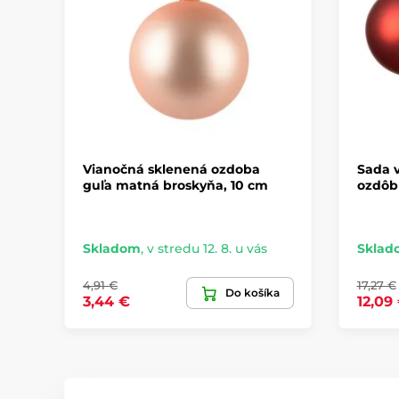
Vianočná sklenená ozdoba
Sada 
guľa matná broskyňa, 10 cm
ozdôb 
Skladom
,
v stredu 12. 8. u vás
Sklad
4,91 €
17,27 €
Do košíka
3,44 €
12,09