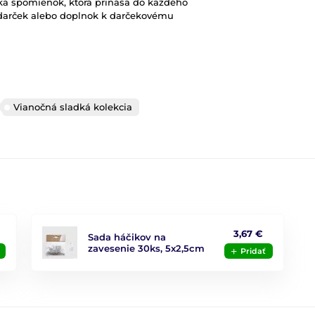
eľka spomienok, ktorá prináša do každého
ý darček alebo doplnok k darčekovému
Vianočná sladká kolekcia
3,67 €
Sada háčikov na
zavesenie 30ks, 5x2,5cm
Pridať