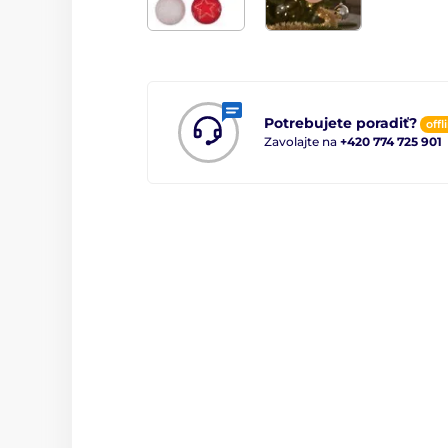
Potrebujete poradiť?
offl
Zavolajte na
+420 774 725 901