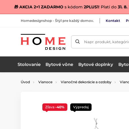
🎁 AKCIA 2+1 ZADARMO
s kódom
2PLUS1
! Platí do
31. 8
Homedesignshop - Štýl pre každý domov.
Kontakt
P
Napr. produkt, kategóri
Stolovanie
Bytové vône
Bytové doplnky
Bytov
Úvod
Vianoce
Vianočné dekorácie a ozdoby
Vian
Zľava
-40%
Výpredaj