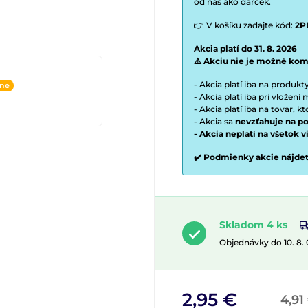
od nás ako darček.
👉 V košíku zadajte kód:
2P
Akcia platí do 31. 8. 2026
⚠️ Akciu nie je možné kom
- Akcia platí iba na produk
ine
- Akcia platí iba pri vložen
- Akcia platí iba na tovar, k
- Akcia sa
nevzťahuje na po
- Akcia neplatí na všetok 
✔️ Podmienky akcie nájde
Skladom 4 ks
Objednávky do 10. 8.
2,95 €
4,91