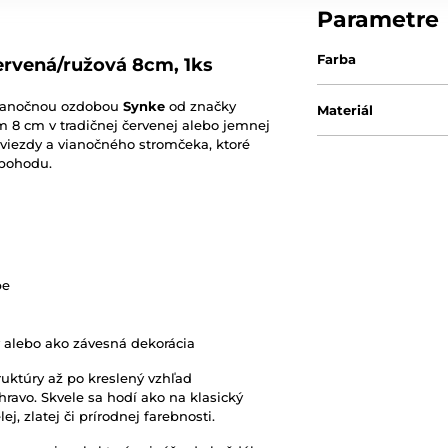
Parametre
Farba
rvená/ružová 8cm, 1ks
vianočnou ozdobou
Synke
od značky
Materiál
 8 cm v tradičnej červenej alebo jemnej
hviezdy a vianočného stromčeka, ktoré
 pohodu.
be
y alebo ako závesná dekorácia
ruktúry až po kreslený vzhľad
avo. Skvele sa hodí ako na klasický
j, zlatej či prírodnej farebnosti.