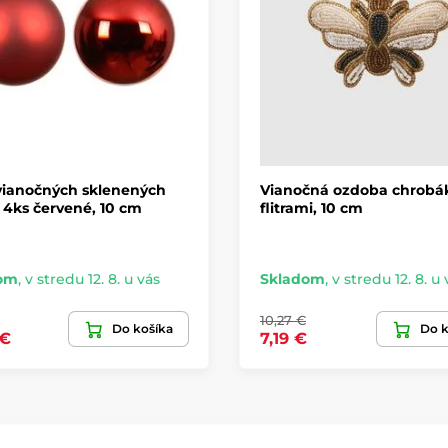
vianočných sklenených
Vianočná ozdoba chrobák
4ks červené, 10 cm
flitrami, 10 cm
om
,
v stredu 12. 8. u vás
Skladom
,
v stredu 12. 8. u 
10,27 €
Do košíka
Do k
 €
7,19 €