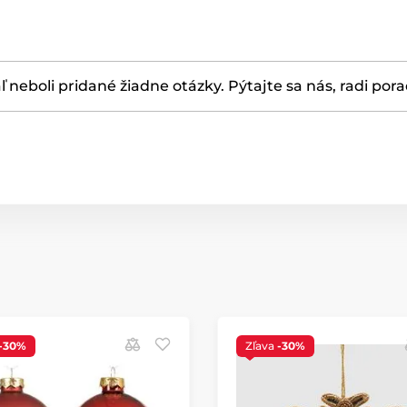
ľ neboli pridané žiadne otázky. Pýtajte sa nás, radi por
-30%
Zľava
-30%