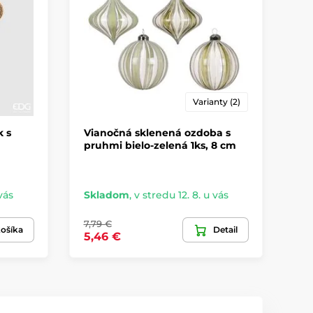
Varianty (2)
 s
Vianočná sklenená ozdoba s
Po
pruhmi bielo-zelená 1ks, 8 cm
mo
Ø 
vás
Skladom
,
v stredu 12. 8. u vás
Sk
7,79 €
16,
ošíka
Detail
5,46 €
9,