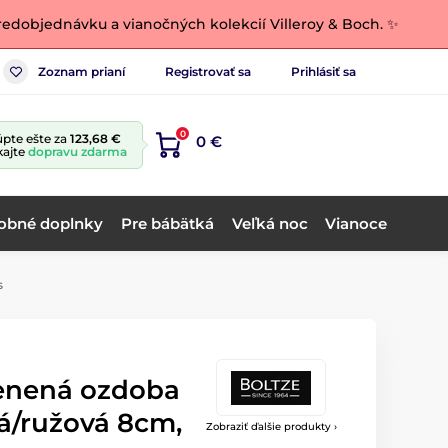
edobjednávku a vianočných kolekcií Villeroy & Boch. ✨
Zoznam prianí
Registrovať sa
Prihlásiť sa
0
pte ešte za
123,68 €
0 €
kajte
dopravu zdarma
obné doplnky
Pre bábätká
Veľká noc
Vianoce
s
enená ozdoba
á/ružová 8cm,
Zobraziť ďalšie produkty ›