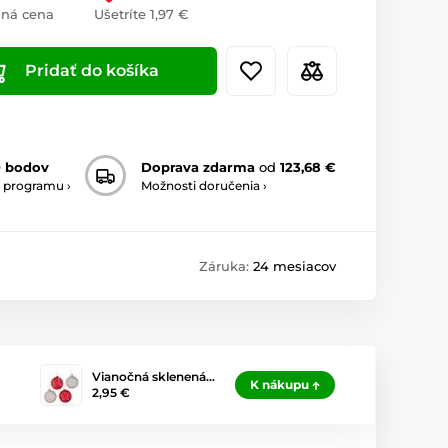
ná cena
Ušetríte 1,97 €
Pridať do košíka
0 bodov
Doprava zdarma
od
123,68 €
 programu ›
Možnosti doručenia ›
Záruka:
24 mesiacov
Vianočná sklenená…
K nákupu
2,95 €