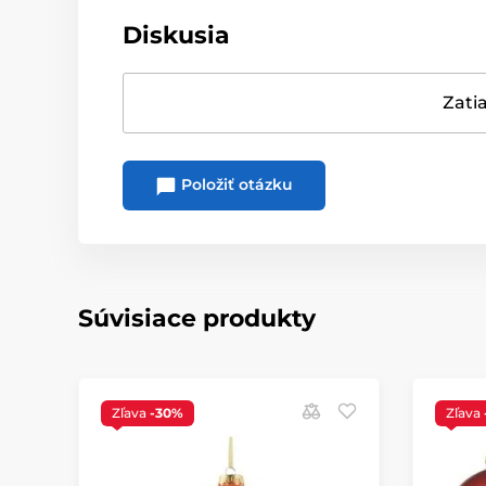
Diskusia
Zatia
Položiť otázku
Súvisiace produkty
Zľava
-30%
Zľava