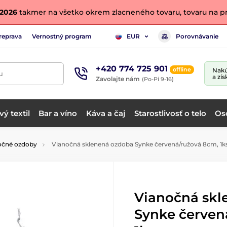
. 2026
takmer na všetko okrem zlacneného tovaru, tovaru na pr
reprava
Vernostný program
Porovnávanie
EUR
+420 774 725 901
offline
Nakú
u
a zís
Zavolajte nám
(Po-Pi 9-16)
ý textil
Bar a víno
Káva a čaj
Starostlivosť o telo
Os
očné ozdoby
Vianočná sklenená ozdoba Synke červená/ružová 8cm, 1k
Vianočná skl
Synke červen