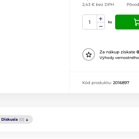
2,43 € bez DPH
Pôvod
ks
Za nákup získate
Výhody vernostného
Kód produktu:
2016897
Diskusia
(0)