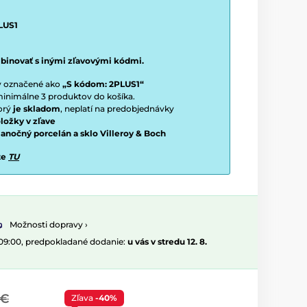
LUS1
binovať s inými zľavovými kódmi.
ty označené ako
„S kódom: 2PLUS1“
í minimálne 3 produktov do košíka.
torý
je skladom
, neplatí na predobjednávky
ložky v zľave
vianočný porcelán a sklo Villeroy & Boch
te
TU
Možnosti dopravy ›
 09:00, predpokladané dodanie:
u vás v stredu 12. 8.
 €
Zľava
-40%