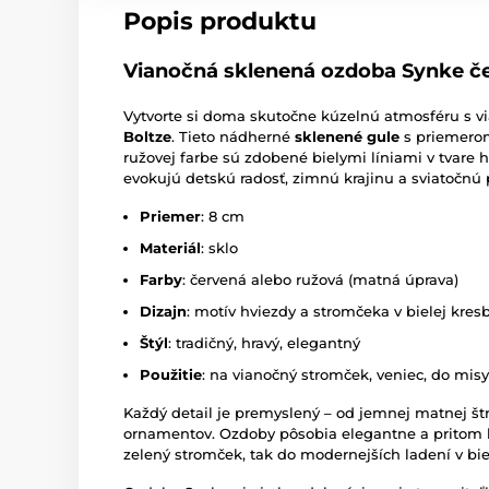
Popis produktu
Vianočná sklenená ozdoba Synke če
Vytvorte si doma skutočne kúzelnú atmosféru s 
Boltze
. Tieto nádherné
sklenené gule
s priemerom
ružovej farbe sú zdobené bielymi líniami v tvare 
evokujú detskú radosť, zimnú krajinu a sviatočnú
Priemer
: 8 cm
Materiál
: sklo
Farby
: červená alebo ružová (matná úprava)
Dizajn
: motív hviezdy a stromčeka v bielej kres
Štýl
: tradičný, hravý, elegantný
Použitie
: na vianočný stromček, veniec, do mis
Každý detail je premyslený – od jemnej matnej št
ornamentov. Ozdoby pôsobia elegantne a pritom hr
zelený stromček, tak do modernejších ladení v biele