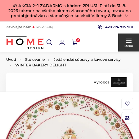
🎁 AKCIA 2+1 ZADARMO s kódom 2PLUS1! Platí do 31. 8.
2026 takmer na všetko okrem zlacneného tovaru, tovaru na
predobjednávku a vianočných kolekcií Villeroy & Boch. ✨
+420 774 725 901
Zavolajte nám
(Po-Pi 9-16)
0
Menu
Úvod
Stolovanie
Jedálenské súpravy a kávové servisy
WINTER BAKERY DELIGHT
Výrobca