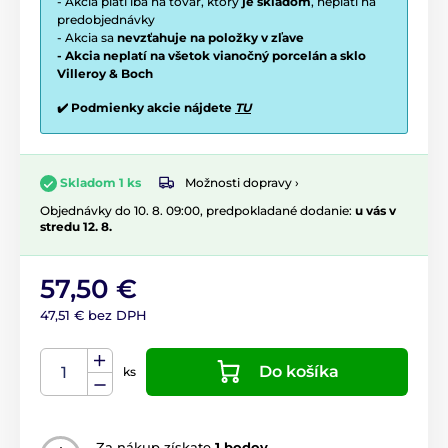
- Akcia platí iba na tovar, ktorý
je skladom
, neplatí na
predobjednávky
- Akcia sa
nevzťahuje na položky v zľave
- Akcia neplatí na všetok vianočný porcelán a sklo
Villeroy & Boch
✔️ Podmienky akcie nájdete
TU
Možnosti dopravy ›
Skladom 1 ks
Objednávky do 10. 8. 09:00, predpokladané dodanie:
u vás v
stredu 12. 8.
57,50 €
47,51 € bez DPH
Do košíka
ks
Za nákup získate
1 bodov