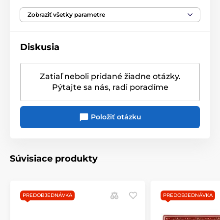
Originálny obal/balenie
biela
,
V priemyselnej
podporuje pocit rodinnej spolupatričnosti, ktorá k
krabici od 4ks a viac
Zobraziť všetky parametre
najkrajším sviatkom roka patrí. Pri pohľade na
vianočné dobroty potom tiež nespochybniteľne
podporuje chuť do jedlu.
Diskusia
Séria porcelánu
Winter Bakery Delight
nemeckej
porcelán Villeroy & Boch
Zatiaľ neboli pridané žiadne otázky.
Porcelánový servis z Premium porcelánu s hrejivými
Pýtajte sa nás, radi poradíme
motívmi
Jemné a napriek tomu výnimočne odolné telo riadu
nepodlieha praskaniu
Položiť otázku
Porcelán je glazované pre atraktívny lesklý vzhľad
Neglazúrované časti vyleštené tak, aby predišlo
poškriabaniu stôl či riadu pri stohovaní
Súvisiace produkty
Kvalitné glazúra umožňuje každodennú
umývanie v
umývačke riadu
Riad je možné používať aj na ohrev v mikrovlnnej
PREDOBJEDNÁVKA
PREDOBJEDNÁVKA
rúre
Vyrobené v Nemecku, o čom informuje pečiatka na