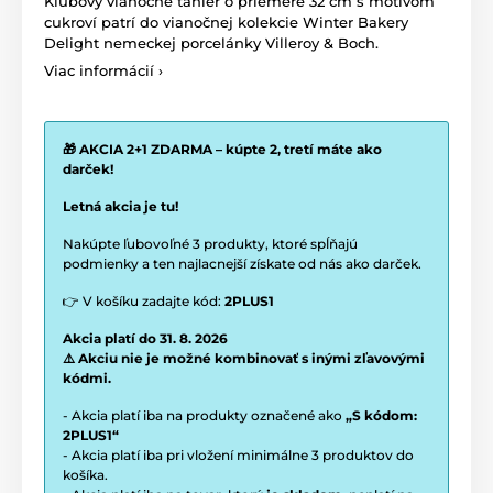
Klubový vianočné tanier o priemere 32 cm s motívom
cukroví patrí do vianočnej kolekcie Winter Bakery
Delight nemeckej porcelánky Villeroy & Boch.
Viac informácií ›
🎁 AKCIA 2+1 ZDARMA – kúpte 2, tretí máte ako
darček!
Letná akcia je tu!
Nakúpte ľubovoľné 3 produkty, ktoré spĺňajú
podmienky a ten najlacnejší získate od nás ako darček.
👉 V košíku zadajte kód:
2PLUS1
Akcia platí do 31. 8. 2026
⚠️ Akciu nie je možné kombinovať s inými zľavovými
kódmi.
- Akcia platí iba na produkty označené ako
„S kódom:
2PLUS1“
- Akcia platí iba pri vložení minimálne 3 produktov do
košíka.