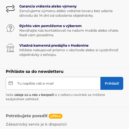
zo svetovo najznámejších domácností, od Vatikánu v
Garancia vrátenia alebo výmeny
Ríme až po paláca európskych kráľovských rodín. Ich
Zaručujeme výmenu alebo vrátenie tovaru bez udania
dôvodu do 14 dní od odoslania objednávky.
nezameniteľné designy si našli všeobecnú obľubu
vďaka slávnym renomovaným návrhárom. Do
Rýchlo vám pomôžeme s výberom
všeobecného povedomia sa dostali tieto
vysoko
Neváhajte nás kontaktovať na našom mobile alebo chate.
kvalitné
výrobky taktiež kvôli svetovo známym
Radi vám poradíme.
restauratérům, a tým sa teda stalo meno
Villeroy &
Boch
synonymom s
graciózním
stolovaním.
Vlastná kamenná predajňa v Hodoníne
Môžete nakupovať priamo v obchode alebo si vyzdvihnúť
Vytvorte si
príjemnú
atmosféru
prvotriedneho
objednávky z eshopu.
stolovanie
Prihláste sa do newsletteru
Tu napíšte váš e-mail
Prihlásiť
Produkt je zaradený v kategóriách
Vaše
údaje sú u nás v bezpečí
a z odberu noviniek sa môžete
kedykoľvek odhlásiť.
WINTER BAKERY DELIGHT
Servírovanie
Potrebujete poradiť
Vianočné stolovanie
offline
Zákaznický servis je k dispozícii
WINTER BAKERY DELIGHT