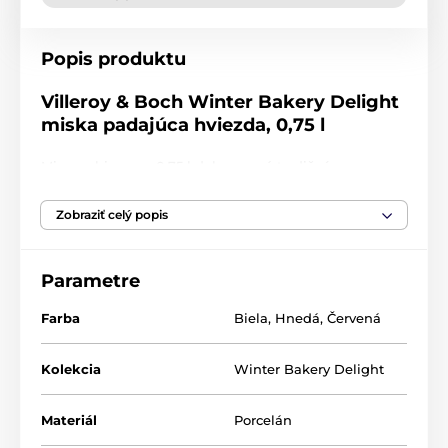
Popis produktu
Villeroy & Boch Winter Bakery Delight
miska padajúca hviezda, 0,75 l
Misa s objemom 0,75 l dekorovaná tradičným
sviatočným motívom padajúce hviezdy. Villeroy &
Boch, vyrobené z porcelánu. Vianočná kolekcia Winter
Zobraziť celý popis
Bakery Delight.
premium porcelán
Parametre
mikrovlnná rúra: áno
umývačka riadu: áno
Farba
Biela
,
Hnedá
,
Červená
objem: 0,75 l
Kolekcia
Winter Bakery Delight
! Misky sú balené po štyroch kusoch v
bielej priemyselnej krabici. Pri objednávke
3 kusov a viac, bude tovar dodaný v
Materiál
Porcelán
originálnom balení!