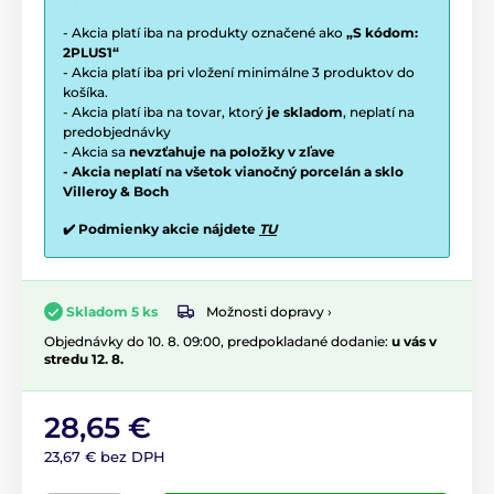
- Akcia platí iba na produkty označené ako
„S kódom:
2PLUS1“
- Akcia platí iba pri vložení minimálne 3 produktov do
košíka.
- Akcia platí iba na tovar, ktorý
je skladom
, neplatí na
predobjednávky
- Akcia sa
nevzťahuje na položky v zľave
- Akcia neplatí na všetok vianočný porcelán a sklo
Villeroy & Boch
✔️ Podmienky akcie nájdete
TU
Možnosti dopravy ›
Skladom 5 ks
Objednávky do 10. 8. 09:00, predpokladané dodanie:
u vás v
stredu 12. 8.
28,65 €
23,67 € bez DPH