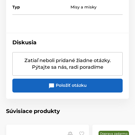
Typ
Misy a misky
Produkt je zaradený v kategóriách
WINTER BAKERY DELIGHT
Diskusia
Vianočné stolovanie
WINTER BAKERY DELIGHT
Zatiaľ neboli pridané žiadne otázky.
Pýtajte sa nás, radi poradíme
Položiť otázku
Súvisiace produkty
Doprava zadarmo