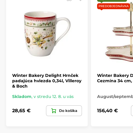
PREDOBJEDNÁVKA
Winter Bakery Delight Hrnček
Winter Bakery D
padajúca hviezda 0,34l, Villeroy
Cezmína 34 cm, 
& Boch
Skladom
,
v stredu 12. 8. u vás
August/septem
28,65 €
156,40 €
Do košíka