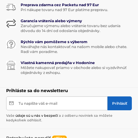
Preprava zdarma cez Packetu nad 97 Eur
Pri nákupe tovaru nad 97 Eur platíme prepravu.
Garancia vrátenia alebo výmeny
Zaručujeme výmenu alebo vrátenie tovaru bez udania
dôvodu do 14 dní od odoslania objednávky.
Rýchlo vám pomôžeme s výberom
Neváhajte nás kontaktovať na našom mobile alebo chate.
Radi vám poradíme.
Vlastná kamenná predajňa v Hodoníne
Môžete nakupovať priamo v obchode alebo si vyzdvihnúť
objednávky z eshopu.
Prihláste sa do newsletteru
Tu napíšte váš e-mail
Prihlásiť
Vaše
údaje sú u nás v bezpečí
a z odberu noviniek sa môžete
kedykoľvek odhlásiť.
Potrebujete poradiť