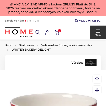
🎁 AKCIA 2+1 ZADARMO s kódom 2PLUS1! Platí do 31. 8.
2026 takmer na všetko okrem zlacneného tovaru, tovaru na
predobjednávku a vianočných kolekcií Villeroy & Boch. ✨
+420 774 725 901
Zavolajte nám
(Po-Pi 9-16)
0
Menu
Úvod
Stolovanie
Jedálenské súpravy a kávové servisy
WINTER BAKERY DELIGHT
Výrobca