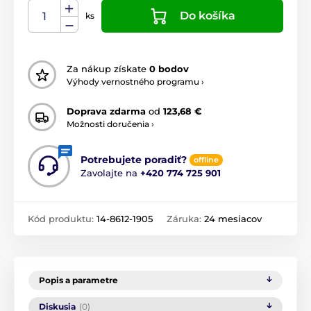
Do košíka
ks
Za nákup získate
0 bodov
Výhody vernostného programu ›
Doprava zdarma
od
123,68 €
Možnosti doručenia ›
Potrebujete poradiť?
offline
Zavolajte na
+420 774 725 901
Kód produktu:
14-8612-1905
Záruka:
24 mesiacov
Popis a parametre
Diskusia
(0)