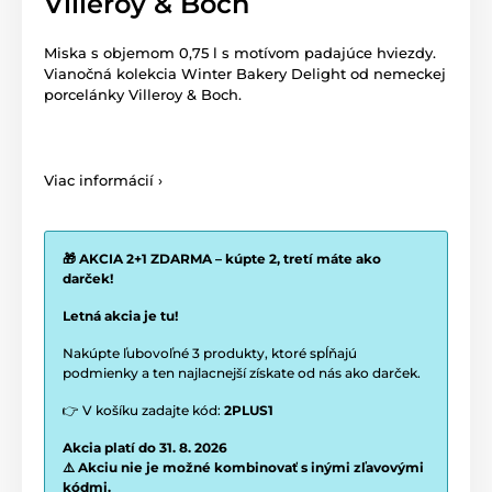
Villeroy & Boch
Miska s objemom 0,75 l s motívom padajúce hviezdy.
Vianočná kolekcia Winter Bakery Delight od nemeckej
porcelánky Villeroy & Boch.
Viac informácií ›
🎁 AKCIA 2+1 ZDARMA – kúpte 2, tretí máte ako
darček!
Letná akcia je tu!
Nakúpte ľubovoľné 3 produkty, ktoré spĺňajú
podmienky a ten najlacnejší získate od nás ako darček.
👉 V košíku zadajte kód:
2PLUS1
Akcia platí do 31. 8. 2026
⚠️ Akciu nie je možné kombinovať s inými zľavovými
kódmi.