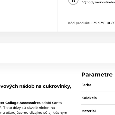
Výhody vernostného
Kód produktu:
35-9391-008
Parametre
Farba
ovových nádob na cukrovinky,
Kolekcia
er Collage Accessoires
zdobí Santa
. Tieto dózy sú skvelé nielen na
Materiál
jmu očarujúcemu dizajnu sú aj krásnym