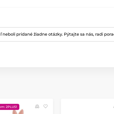
ľ neboli pridané žiadne otázky. Pýtajte sa nás, radi por
om: 2PLUS1