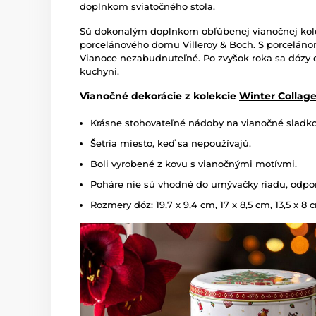
doplnkom sviatočného stola.
Sú dokonalým doplnkom obľúbenej vianočnej kol
porcelánového domu Villeroy & Boch. S porceláno
Vianoce nezabudnuteľné. Po zvyšok roka sa dózy da
kuchyni.
Vianočné dekorácie z kolekcie
Winter Collage
Krásne stohovateľné nádoby na vianočné sladko
Šetria miesto, keď sa nepoužívajú.
Boli vyrobené z kovu s vianočnými motívmi.
Poháre nie sú vhodné do umývačky riadu, odpo
Rozmery dóz: 19,7 x 9,4 cm, 17 x 8,5 cm, 13,5 x 8 