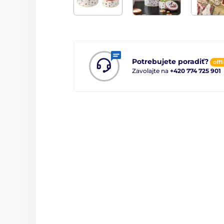
Potrebujete poradiť?
offl
Zavolajte na
+420 774 725 901