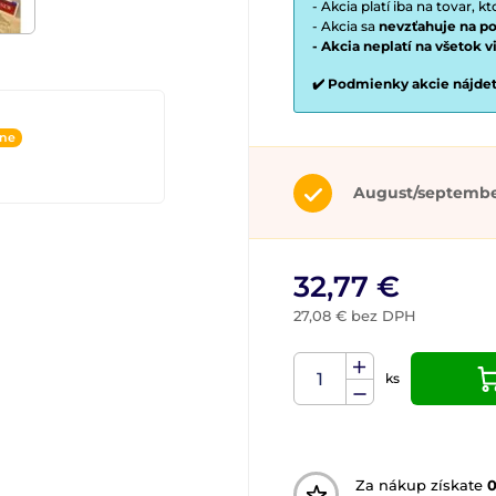
- Akcia platí iba na tovar, k
- Akcia sa
nevzťahuje na po
- Akcia neplatí na všetok 
✔️ Podmienky akcie nájde
ine
August/septemb
32,77 €
27,08 € bez DPH
ks
Za nákup získate