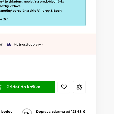
torý
je skladom
, neplatí na predobjednávky
ložky v zľave
vianočný porcelán a sklo Villeroy & Boch
te
TU
er
Možnosti dopravy ›
Pridať do košíka
0 bodov
Doprava zdarma
od
123,68 €