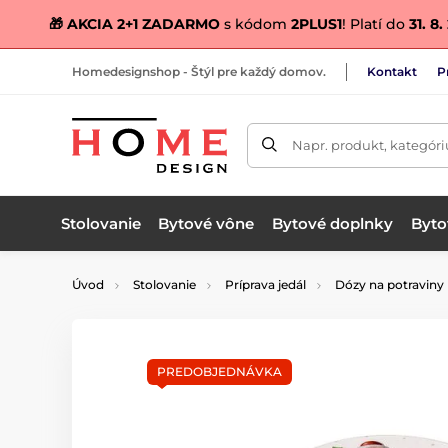
🎁 AKCIA 2+1 ZADARMO
s kódom
2PLUS1
! Platí do
31. 8
Homedesignshop - Štýl pre každý domov.
Kontakt
P
Napr. produkt, kategóri
Stolovanie
Bytové vône
Bytové doplnky
Bytov
Úvod
Stolovanie
Príprava jedál
Dózy na potraviny
PREDOBJEDNÁVKA