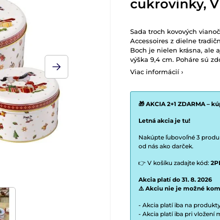
cukrovinky, V
Sada troch kovových viano
Accessoires z dielne tradi
Boch je nielen krásna, ale 
výška 9,4 cm. Poháre sú z
Viac informácií ›
🎁 AKCIA 2+1 ZDARMA – kúp
Letná akcia je tu!
Nakúpte ľubovoľné 3 produkt
od nás ako darček.
👉 V košíku zadajte kód:
2P
Akcia platí do 31. 8. 2026
⚠️ Akciu nie je možné kom
- Akcia platí iba na produk
- Akcia platí iba pri vložen