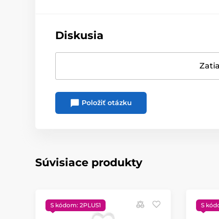
Diskusia
Zatia
Položiť otázku
Súvisiace produkty
S kódom: 2PLUS1
S kód