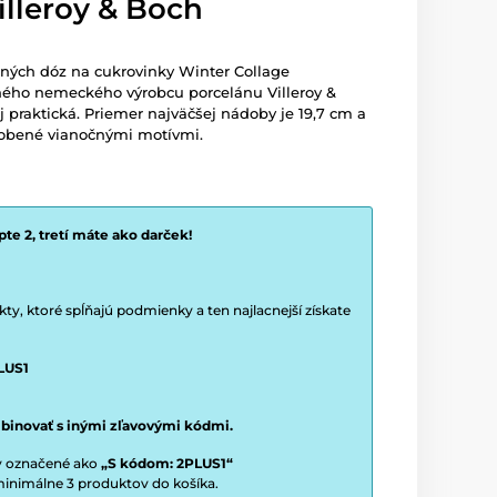
illeroy & Boch
čných dóz na cukrovinky Winter Collage
čného nemeckého výrobcu porcelánu Villeroy &
aj praktická. Priemer najväčšej nádoby je 19,7 cm a
dobené vianočnými motívmi.
te 2, tretí máte ako darček!
y, ktoré spĺňajú podmienky a ten najlacnejší získate
LUS1
binovať s inými zľavovými kódmi.
ty označené ako
„S kódom: 2PLUS1“
í minimálne 3 produktov do košíka.