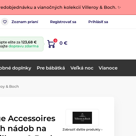
edobjednávku a vianočných kolekcií Villeroy & Boch. ✨
Zoznam prianí
Registrovať sa
Prihlásiť sa
0
pte ešte za
123,68 €
0 €
kajte
dopravu zdarma
obné doplnky
Pre bábätká
Veľká noc
Vianoce
roy & Boch
e Accessoires
ch nádob na
Zobraziť ďalšie produkty ›