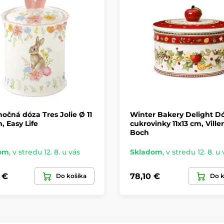
očná dóza Tres Jolie Ø 11
Winter Bakery Delight D
m, Easy Life
cukrovinky 11x13 cm, Ville
Boch
om
,
v stredu 12. 8. u vás
Skladom
,
v stredu 12. 8. u 
 €
78,10 €
Do košíka
Do k