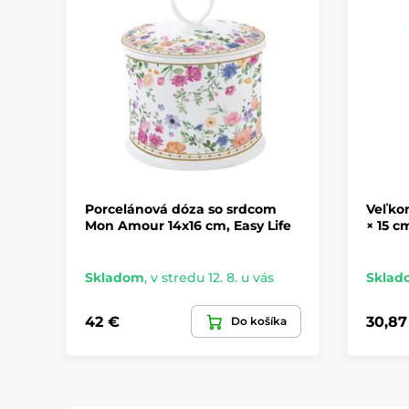
Porcelánová dóza so srdcom
Veľkon
Mon Amour 14x16 cm, Easy Life
× 15 c
Skladom
,
v stredu 12. 8. u vás
Sklad
42 €
30,87
Do košíka