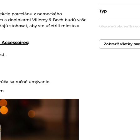
Typ
ekcie porcelánu z nemeckého
m a doplnkami Villeroy & Boch budú vaše
jú stohovať, aby ste ušetrili miesto v
Vhodný do mikrovl
 Accessoires
:
Vhodný do umývač
Zobraziť všetky pa
sti.
Originálny obal/ba
rúča sa ručné umývanie.
cm