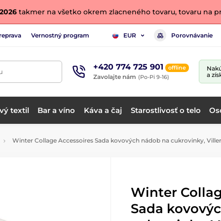
. 2026
takmer na všetko okrem zlacneného tovaru, tovaru na pr
reprava
Vernostný program
Porovnávanie
EUR
+420 774 725 901
offline
Nakú
u
a zís
Zavolajte nám
(Po-Pi 9-16)
ý textil
Bar a víno
Káva a čaj
Starostlivosť o telo
Os
Winter Collage Accessoires Sada kovových nádob na cukrovinky, Ville
Winter Collag
Sada kovový