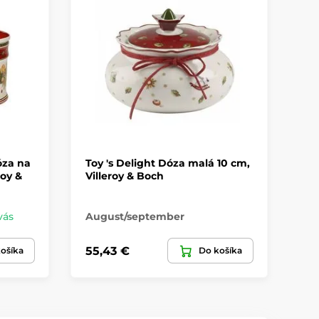
óza na
Toy 's Delight Dóza malá 10 cm,
Vi
roy &
Villeroy & Boch
cu
Eas
Sk
vás
August/september
39,
55,43 €
ošíka
Do košíka
27