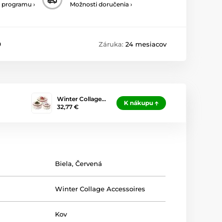
 programu ›
Možnosti doručenia ›
9
Záruka:
24 mesiacov
Winter Collage…
K nákupu
32,77 €
Biela
,
Červená
Winter Collage Accessoires
Kov