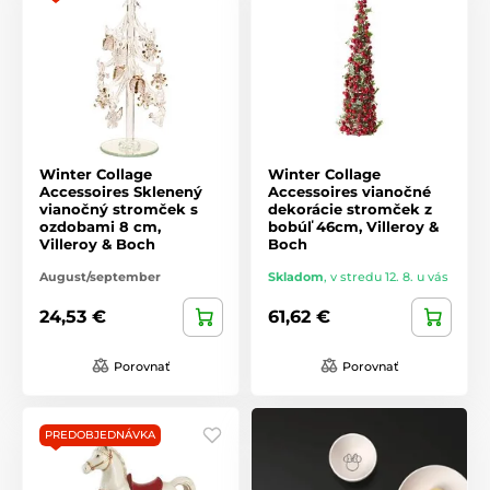
Winter Collage
Winter Collage
Accessoires Sklenený
Accessoires vianočné
vianočný stromček s
dekorácie stromček z
ozdobami 8 cm,
bobúľ 46cm, Villeroy &
Villeroy & Boch
Boch
August/september
Skladom
,
v stredu 12. 8. u vás
24,53 €
61,62 €
Porovnať
Porovnať
PREDOBJEDNÁVKA