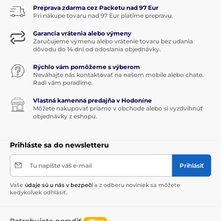
Preprava zdarma cez Packetu nad 97 Eur
Pri nákupe tovaru nad 97 Eur platíme prepravu.
Garancia vrátenia alebo výmeny
Zaručujeme výmenu alebo vrátenie tovaru bez udania
dôvodu do 14 dní od odoslania objednávky.
Rýchlo vám pomôžeme s výberom
Neváhajte nás kontaktovať na našom mobile alebo chate.
Radi vám poradíme.
Vlastná kamenná predajňa v Hodoníne
Môžete nakupovať priamo v obchode alebo si vyzdvihnúť
objednávky z eshopu.
Prihláste sa do newsletteru
Tu napíšte váš e-mail
Prihlásiť
Vaše
údaje sú u nás v bezpečí
a z odberu noviniek sa môžete
kedykoľvek odhlásiť.
Potrebujete poradiť