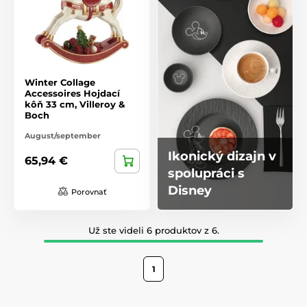
Winter Collage
Accessoires Hojdací
kôň 33 cm, Villeroy &
Boch
August/september
Ikonický dizajn v
65,94 €
spolupráci s
Disney
Porovnať
Už ste videli 6 produktov z 6.
1