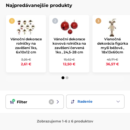
Najpredávanejšie produkty
Vánoční dekorace
Vánoční dekorace
Vianočná
rolničky na
kovová rolnička na
dekorácia figúrka
zavěšení 1ks,
zavěšení červená
myši béžová ,
6x10x12 cm
1ks , 24,5-28 cm
18x13x60cm
3,26 €
15,62 €
45,71 €
2,61 €
12,50 €
36,57 €
Radenie
Filter
Zobrazujeme 1-6 z 6 produktov