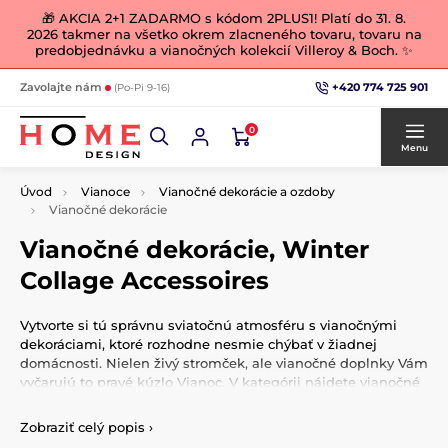
🎁 AKCIA 2+1 ZADARMO s kódom 2PLUS1! Platí do 31. 8.
2026 takmer na všetko okrem zlacneného tovaru, tovaru na
predobjednávku a vianočných kolekcií Villeroy & Boch. ✨
+420 774 725 901
Zavolajte nám
(Po-Pi 9-16)
0
Menu
Úvod
Vianoce
Vianočné dekorácie a ozdoby
Vianočné dekorácie
Vianočné dekorácie, Winter
Collage Accessoires
Vytvorte si tú správnu sviatočnú atmosféru s vianočnými
dekoráciami, ktoré rozhodne nesmie chýbať v žiadnej
domácnosti. Nielen živý stromček, ale vianočné doplnky Vám
vyčarujú to pravé kúzlo Vianoc. V kategórii nájdete vianočné
porcelánové figúrky, svetelné stromčeky, závesné a stolové
dekorácie, ktoré zútulnia váš domov.
Zobraziť celý popis
›