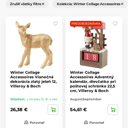
Zrušiť všetky filtre
Kolekcia: Winter Collage Accessoires
PREDOBJEDNÁVKA
Winter Collage
Winter Collage
Accessoires Vianočná
Accessoires Adventný
dekorácia zlatý jeleň 12,
kalendár, dievčatko pri
Villeroy & Boch
poštovej schránke 22,5
cm, Villeroy & Boch
Skladom
,
v stredu 12. 8. u vás
August/september
26,38 €
54,61 €
Porovnať
Porovnať