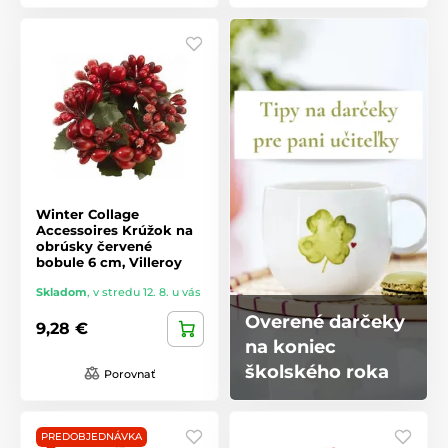
Winter Collage
Accessoires Krúžok na
obrúsky červené
bobule 6 cm, Villeroy
Skladom
,
v stredu 12. 8. u vás
Overené darčeky
9,28 €
na koniec
školského roka
Porovnať
PREDOBJEDNÁVKA