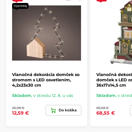
Výpredaj
Vianočná dekorácia domček so
Vianočná dekorá
stromom s LED osvetlením,
domček s LED os
4,2x23x30 cm
36x17x14,5 cm
Skladom
,
v stredu 12. 8. u vás
Skladom
,
v stred
20,98 €
85,68 €
Do košíka
12,59 €
68,55 €