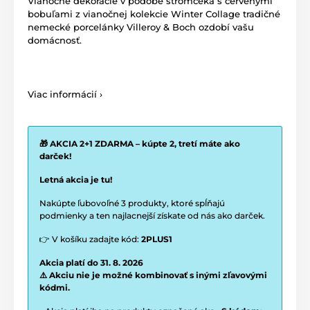
Vianočné dekorácie v podobe stromčeka s červenými
bobuľami z vianočnej kolekcie Winter Collage tradičné
nemecké porcelánky Villeroy & Boch ozdobí vašu
domácnosť.
Viac informácií ›
🎁 AKCIA 2+1 ZDARMA – kúpte 2, tretí máte ako
darček!
Letná akcia je tu!
Nakúpte ľubovoľné 3 produkty, ktoré spĺňajú
podmienky a ten najlacnejší získate od nás ako darček.
👉 V košíku zadajte kód:
2PLUS1
Akcia platí do 31. 8. 2026
⚠️ Akciu nie je možné kombinovať s inými zľavovými
kódmi.