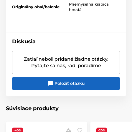
Priemyselná krabica
Originálny obal/balenie
Produkt je zaradený v kategóriách
hnedá
Vianočné dekorácie
Vánoční dekorace a doplňky Villeroy & Boch
Diskusia
Zatiaľ neboli pridané žiadne otázky.
Pýtajte sa nás, radi poradíme
Položiť otázku
Súvisiace produkty
-40%
-20%