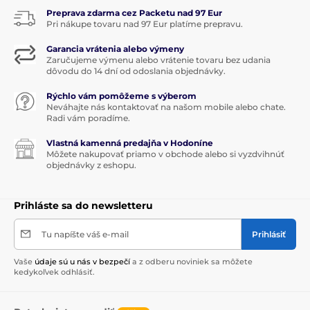
Preprava zdarma cez Packetu nad 97 Eur
Pri nákupe tovaru nad 97 Eur platíme prepravu.
Garancia vrátenia alebo výmeny
Zaručujeme výmenu alebo vrátenie tovaru bez udania
dôvodu do 14 dní od odoslania objednávky.
Rýchlo vám pomôžeme s výberom
Neváhajte nás kontaktovať na našom mobile alebo chate.
Radi vám poradíme.
Vlastná kamenná predajňa v Hodoníne
Môžete nakupovať priamo v obchode alebo si vyzdvihnúť
objednávky z eshopu.
Prihláste sa do newsletteru
Tu napíšte váš e-mail
Prihlásiť
Vaše
údaje sú u nás v bezpečí
a z odberu noviniek sa môžete
kedykoľvek odhlásiť.