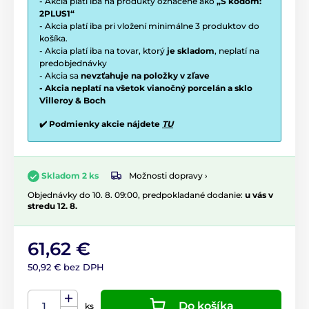
- Akcia platí iba na produkty označené ako
„S kódom:
2PLUS1“
- Akcia platí iba pri vložení minimálne 3 produktov do
košíka.
- Akcia platí iba na tovar, ktorý
je skladom
, neplatí na
predobjednávky
- Akcia sa
nevzťahuje na položky v zľave
- Akcia neplatí na všetok vianočný porcelán a sklo
Villeroy & Boch
✔️ Podmienky akcie nájdete
TU
Možnosti dopravy ›
Skladom 2 ks
Objednávky do 10. 8. 09:00, predpokladané dodanie:
u vás v
stredu 12. 8.
61,62 €
50,92 € bez DPH
Do košíka
ks