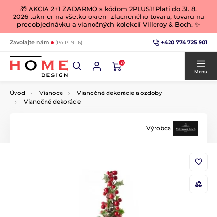
🎁 AKCIA 2+1 ZADARMO s kódom 2PLUS1! Platí do 31. 8.
2026 takmer na všetko okrem zlacneného tovaru, tovaru na
predobjednávku a vianočných kolekcií Villeroy & Boch. ✨
+420 774 725 901
Zavolajte nám
(Po-Pi 9-16)
0
Menu
Úvod
Vianoce
Vianočné dekorácie a ozdoby
Vianočné dekorácie
Výrobca