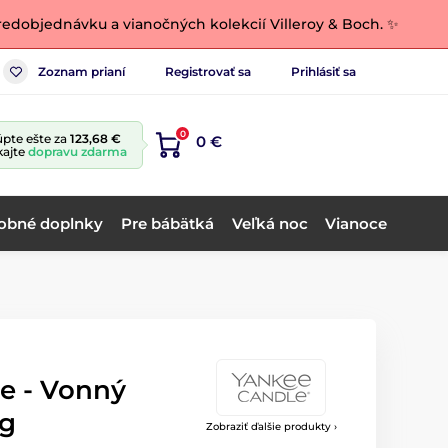
edobjednávku a vianočných kolekcií Villeroy & Boch. ✨
Zoznam prianí
Registrovať sa
Prihlásiť sa
0
pte ešte za
123,68 €
0 €
kajte
dopravu zdarma
obné doplnky
Pre bábätká
Veľká noc
Vianoce
e - Vonný
ng
Zobraziť ďalšie produkty ›