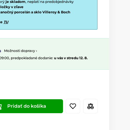
torý
je skladom
, neplatí na predobjednávky
ložky v zľave
vianočný porcelán a sklo Villeroy & Boch
te
TU
Možnosti dopravy ›
 09:00, predpokladané dodanie:
u vás v stredu 12. 8.
Pridať do košíka