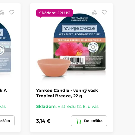
S kódom: 2PLUS1
S
k A
Yankee Candle - vonný vosk
Ya
Tropical Breeze, 22 g
So
vás
Skladom
,
v stredu 12. 8. u vás
Sk
3,14 €
3,
ošíka
Do košíka