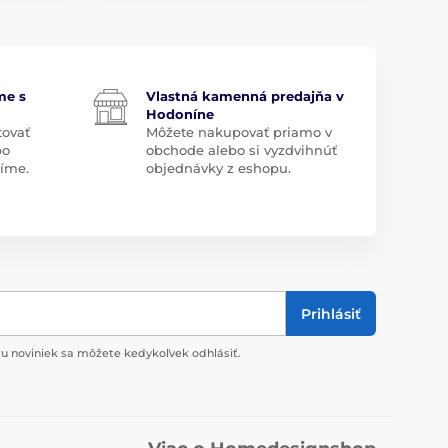
me s
Vlastná kamenná predajňa v
Hodoníne
tovať
Môžete nakupovať priamo v
bo
obchode alebo si vyzdvihnúť
díme.
objednávky z eshopu.
Prihlásiť
u noviniek sa môžete kedykoľvek odhlásiť.