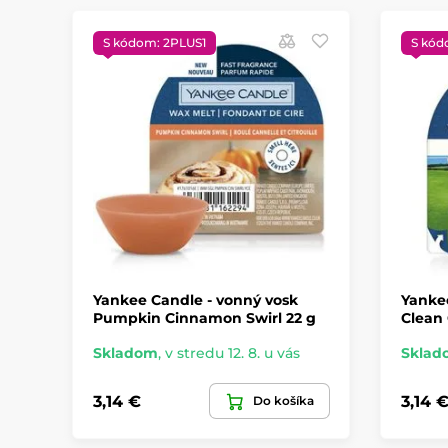
S kódom: 2PLUS1
S kód
Yankee Candle - vonný vosk
Yanke
Pumpkin Cinnamon Swirl 22 g
Clean 
Skladom
,
v stredu 12. 8. u vás
Sklad
3,14 €
3,14 
Do košíka