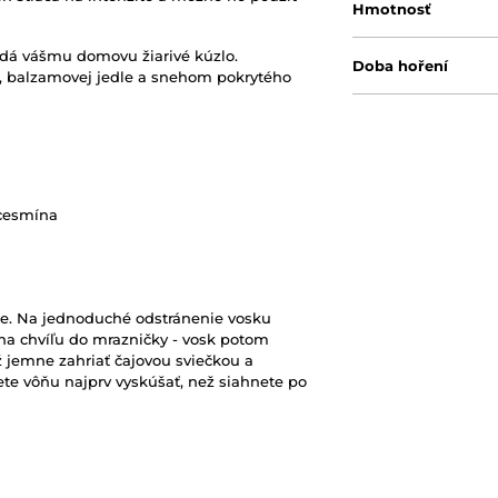
Hmotnosť
odá vášmu domovu žiarivé kúzlo.
Doba hoření
, balzamovej jedle a snehom pokrytého
 cesmína
ne. Na jednoduché odstránenie vosku
na chvíľu do mrazničky - vosk potom
jemne zahriať čajovou sviečkou a
cete vôňu najprv vyskúšať, než siahnete po