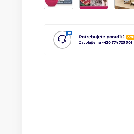
Potrebujete poradiť?
offl
Zavolajte na
+420 774 725 901