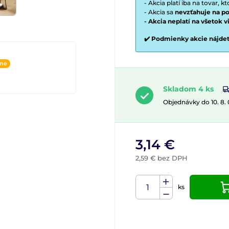
- Akcia platí iba na tovar, k
- Akcia sa
nevzťahuje na po
- Akcia neplatí na všetok 
✔️ Podmienky akcie nájde
ine
Skladom 4 ks
Objednávky do 10. 8.
3,14 €
2,59 € bez DPH
ks