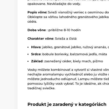
opakovane. Nevkladajte do vody.
Popis vône:
Svieži vianočný veniec s cesmínou d
Obklopte sa vôňou lahodného granátového jablka
cédra.
Doba vône
: približne 8-10 hodín
Charakter vône
: Svieža a čistá
Hlava
: jablko, granátové jablko, ružový ananás,
Srdce
: bobule borievky, balzamová jedľa, mäta
Základ
: zasnežený céder, biely mach, pižmo
Vosky môžete kombinovať a vytvoriť si vlastné vô
nechajte aromalampu vychladnúť alebo ju vložte 
môžete jednoducho odlúpnuť. Lampu môžete tiež 
pomocou lyžičky vosk vybrať. To je ideálne, ak ch
tradičnej sviečke.
Produkt je zaradený v kategóriách