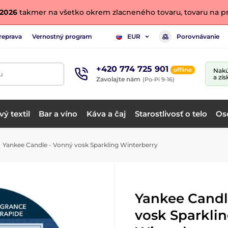
. 2026
takmer na všetko okrem zlacneného tovaru, tovaru na pr
reprava
Vernostný program
Porovnávanie
EUR
+420 774 725 901
offline
Nakú
u
a zís
Zavolajte nám
(Po-Pi 9-16)
ý textil
Bar a víno
Káva a čaj
Starostlivosť o telo
Os
Yankee Candle - Vonný vosk Sparkling Winterberry
Yankee Candl
vosk Sparkli