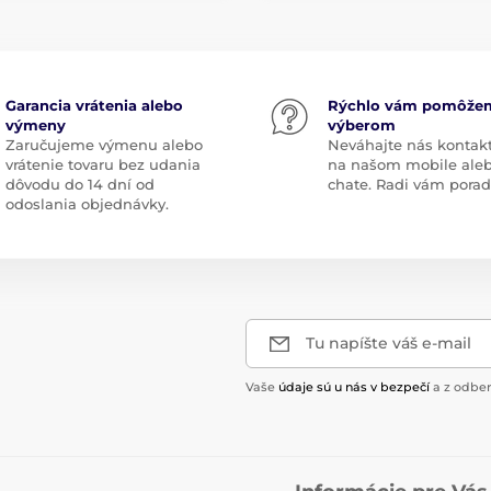
Garancia vrátenia alebo
Rýchlo vám pomôže
výmeny
výberom
Zaručujeme výmenu alebo
Neváhajte nás kontak
vrátenie tovaru bez udania
na našom mobile ale
dôvodu do 14 dní od
chate. Radi vám pora
odoslania objednávky.
Tu napíšte váš e-mail
Vaše
údaje sú u nás v bezpečí
a z odber