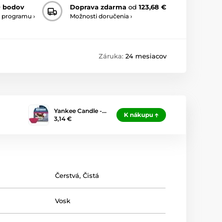
0 bodov
Doprava zdarma
od
123,68 €
 programu ›
Možnosti doručenia ›
Záruka:
24 mesiacov
Yankee Candle -…
K nákupu
3,14 €
Čerstvá
,
Čistá
Vosk