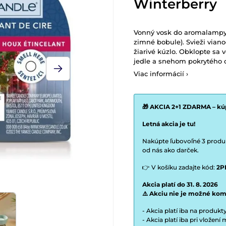
Winterberry
Vonný vosk do aromalampy 
zimné bobule). Svieži via
žiarivé kúzlo. Obklopte sa
jedle a snehom pokrytého c
Viac informácií ›
🎁 AKCIA 2+1 ZDARMA – kúp
Letná akcia je tu!
Nakúpte ľubovoľné 3 produkt
od nás ako darček.
👉 V košíku zadajte kód:
2P
Akcia platí do 31. 8. 2026
⚠️ Akciu nie je možné kom
- Akcia platí iba na produk
- Akcia platí iba pri vložen