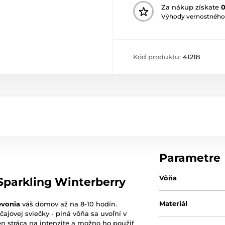
Za nákup získate
Výhody vernostného
Kód produktu:
41218
Parametre
Vôňa
Sparkling Winterberry
Materiál
evonia
váš domov až na 8-10 hodín.
ovej sviečky - plná vôňa sa uvoľní v
en stráca na intenzite a možno ho použiť