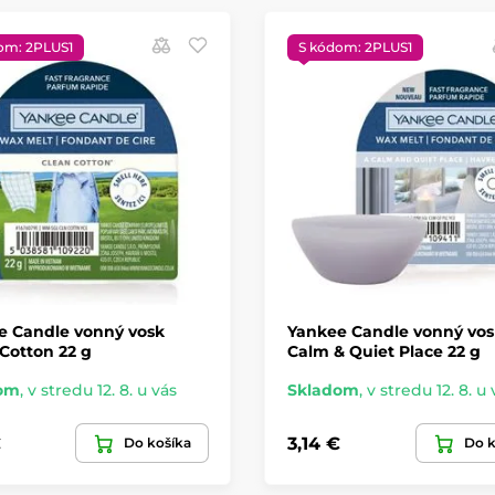
om: 2PLUS1
S kódom: 2PLUS1
e Candle vonný vosk
Yankee Candle vonný vos
Cotton 22 g
Calm & Quiet Place 22 g
om
,
v stredu 12. 8. u vás
Skladom
,
v stredu 12. 8. u 
€
3,14 €
Do košíka
Do k