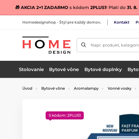
🎁 AKCIA 2+1 ZADARMO
s kódom
2PLUS1
! Platí do
31. 8
Homedesignshop - Štýl pre každý domov.
Kontakt
P
Napr. produkt, kategóri
Stolovanie
Bytové vône
Bytové doplnky
Bytov
Úvod
Bytové vône
Aromalampy
Vonné vosky
S kódom: 2PLUS1