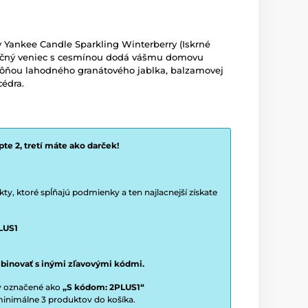
Yankee Candle Sparkling Winterberry (Iskrné
nočný veniec s cesmínou dodá vášmu domovu
 vôňou lahodného granátového jablka, balzamovej
édra.
te 2, tretí máte ako darček!
y, ktoré spĺňajú podmienky a ten najlacnejší získate
LUS1
binovať s inými zľavovými kódmi.
ty označené ako
„S kódom: 2PLUS1“
í minimálne 3 produktov do košíka.