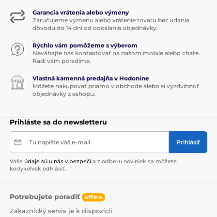
Garancia vrátenia alebo výmeny
Zaručujeme výmenu alebo vrátenie tovaru bez udania
dôvodu do 14 dní od odoslania objednávky.
Rýchlo vám pomôžeme s výberom
Neváhajte nás kontaktovať na našom mobile alebo chate.
Radi vám poradíme.
Vlastná kamenná predajňa v Hodoníne
Môžete nakupovať priamo v obchode alebo si vyzdvihnúť
objednávky z eshopu.
Prihláste sa do newsletteru
Tu napíšte váš e-mail
Prihlásiť
Vaše
údaje sú u nás v bezpečí
a z odberu noviniek sa môžete
kedykoľvek odhlásiť.
Potrebujete poradiť
offline
Zákaznický servis je k dispozícii