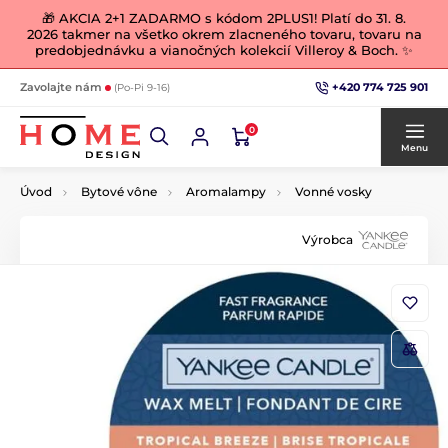
🎁 AKCIA 2+1 ZADARMO s kódom 2PLUS1! Platí do 31. 8.
2026 takmer na všetko okrem zlacneného tovaru, tovaru na
predobjednávku a vianočných kolekcií Villeroy & Boch. ✨
+420 774 725 901
Zavolajte nám
(Po-Pi 9-16)
0
Menu
Úvod
Bytové vône
Aromalampy
Vonné vosky
Výrobca