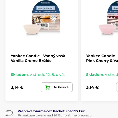
Yankee Candle - Vonný vosk
Yankee Candle -
Vanilla Crème Brûlée
Pink Cherry & Van
Skladom
,
v stredu 12. 8. u vás
Skladom
,
v stred
3,14 €
3,14 €
Do košíka
Preprava zdarma cez Packetu nad 97 Eur
Pri nákupe tovaru nad 97 Eur platíme prepravu.