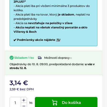
2PLUS1“
- Akcia platí iba pri vložení minimálne 3 produktov do
košíka.
- Akcia platí iba na tovar, ktorý
je skladom
, neplatí na
predobjednávky
- Akcia sa
nevzťahuje na položky v zľave
- Akcia neplatí na všetok vianočný porcelán a sklo
Villeroy & Boch
✔️ Podmienky akcie nájdete
TU
Možnosti dopravy ›
Skladom 1 ks
Objednávky do 10. 8. 09:00, predpokladané dodanie:
u vás v
stredu 12. 8.
3,14 €
2,59 € bez DPH
Do košíka
ks