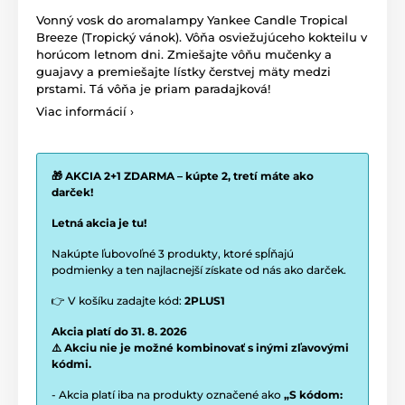
Vonný vosk do aromalampy Yankee Candle Tropical
Breeze (Tropický vánok). Vôňa osviežujúceho kokteilu v
horúcom letnom dni. Zmiešajte vôňu mučenky a
guajavy a premiešajte lístky čerstvej mäty medzi
prstami. Tá vôňa je priam paradajková!
Viac informácií ›
🎁 AKCIA 2+1 ZDARMA – kúpte 2, tretí máte ako
darček!
Letná akcia je tu!
Nakúpte ľubovoľné 3 produkty, ktoré spĺňajú
podmienky a ten najlacnejší získate od nás ako darček.
👉 V košíku zadajte kód:
2PLUS1
Akcia platí do 31. 8. 2026
⚠️ Akciu nie je možné kombinovať s inými zľavovými
kódmi.
- Akcia platí iba na produkty označené ako
„S kódom: