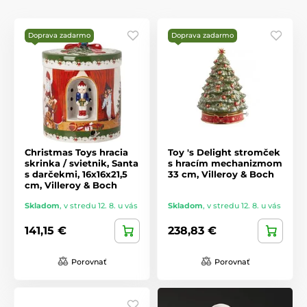
Doprava zadarmo
Doprava zadarmo
Christmas Toys hracia
Toy 's Delight stromček
skrinka / svietnik, Santa
s hracím mechanizmom
s darčekmi, 16x16x21,5
33 cm, Villeroy & Boch
cm, Villeroy & Boch
Skladom
,
v stredu 12. 8. u vás
Skladom
,
v stredu 12. 8. u vás
141,15 €
238,83 €
Porovnať
Porovnať