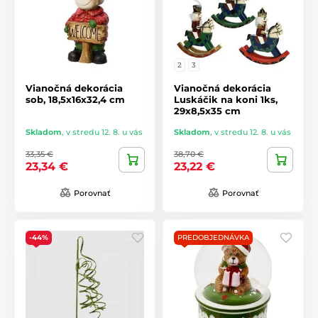
2
3
Vianočná dekorácia
Vianočná dekorácia
sob, 18,5x16x32,4 cm
Luskáčik na koni 1ks,
29x8,5x35 cm
Skladom
,
v stredu 12. 8. u vás
Skladom
,
v stredu 12. 8. u vás
33,35 €
38,70 €
23,34 €
23,22 €
Porovnať
Porovnať
-44%
PREDOBJEDNÁVKA