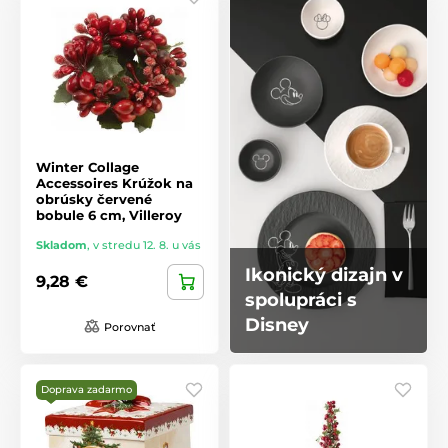
Winter Collage
Accessoires Krúžok na
obrúsky červené
bobule 6 cm, Villeroy
Skladom
,
v stredu 12. 8. u vás
Ikonický dizajn v
9,28 €
spolupráci s
Disney
Porovnať
Doprava zadarmo