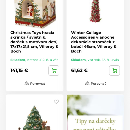
Christmas Toys hracia
Winter Collage
skrinka / svietnik,
Accessoires vianočné
darček s motívom detí,
dekorácie stromček z
17x17x21,5 cm, Villeroy &
bobúľ 46cm, Villeroy &
Boch
Boch
Skladom
,
v stredu 12. 8. u vás
Skladom
,
v stredu 12. 8. u vás
141,15 €
61,62 €
Porovnať
Porovnať