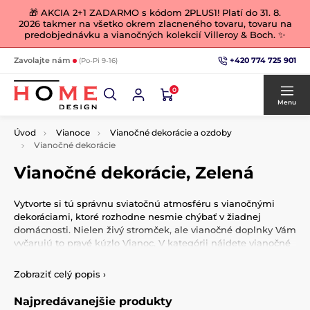
🎁 AKCIA 2+1 ZADARMO s kódom 2PLUS1! Platí do 31. 8.
2026 takmer na všetko okrem zlacneného tovaru, tovaru na
predobjednávku a vianočných kolekcií Villeroy & Boch. ✨
+420 774 725 901
Zavolajte nám
(Po-Pi 9-16)
0
Menu
Úvod
Vianoce
Vianočné dekorácie a ozdoby
Vianočné dekorácie
Vianočné dekorácie, Zelená
Vytvorte si tú správnu sviatočnú atmosféru s vianočnými
dekoráciami, ktoré rozhodne nesmie chýbať v žiadnej
domácnosti. Nielen živý stromček, ale vianočné doplnky Vám
vyčarujú to pravé kúzlo Vianoc. V kategórii nájdete vianočné
porcelánové figúrky, svetelné stromčeky, závesné a stolové
dekorácie, ktoré zútulnia váš domov.
Zobraziť celý popis
›
Najpredávanejšie produkty