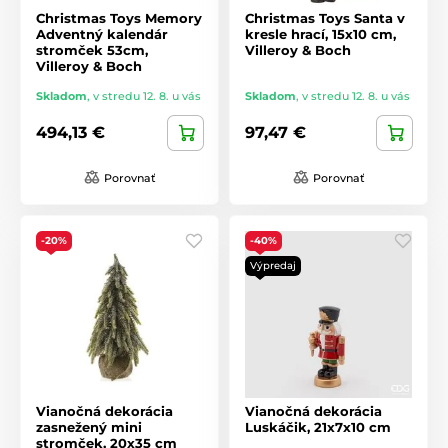
Christmas Toys Memory
Christmas Toys Santa v
Adventný kalendár
kresle hrací, 15x10 cm,
stromček 53cm,
Villeroy & Boch
Villeroy & Boch
Skladom
,
v stredu 12. 8. u vás
Skladom
,
v stredu 12. 8. u vás
494,13 €
97,47 €
Porovnať
Porovnať
-20%
-40%
Výpredaj
Vianočná dekorácia
Vianočná dekorácia
zasnežený mini
Luskáčik, 21x7x10 cm
stromček, 20x35 cm