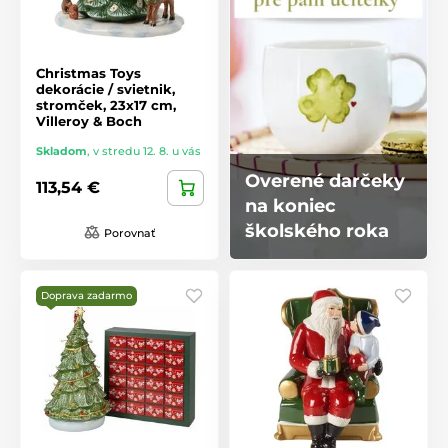
Christmas Toys
dekorácie / svietnik,
stromček, 23x17 cm,
Villeroy & Boch
Skladom
,
v stredu 12. 8. u vás
Overené darčeky
113,54 €
na koniec
školského roka
Porovnať
Doprava zadarmo