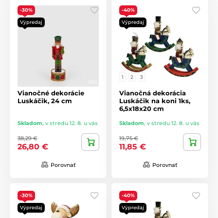
-30%
-40%
Výpredaj
Výpredaj
1
2
3
Vianočné dekorácie
Vianočná dekorácia
Luskáčik, 24 cm
Luskáčik na koni 1ks,
6,5x18x20 cm
Skladom
,
v stredu 12. 8. u vás
Skladom
,
v stredu 12. 8. u vás
38,29 €
19,75 €
26,80 €
11,85 €
Porovnať
Porovnať
-30%
-40%
Výpredaj
Výpredaj