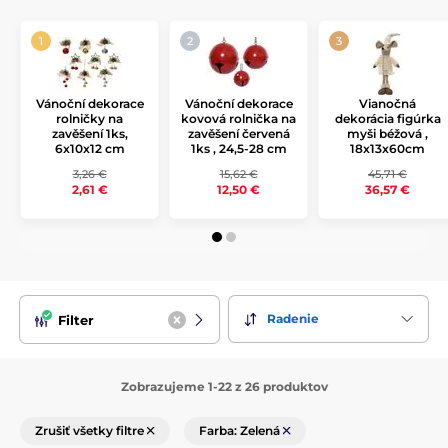
Vánoční dekorace
Vánoční dekorace
Vianočná
rolničky na
kovová rolnička na
dekorácia figúrka
zavěšení 1ks,
zavěšení červená
myši béžová ,
6x10x12 cm
1ks , 24,5-28 cm
18x13x60cm
3,26 €
15,62 €
45,71 €
2,61 €
12,50 €
36,57 €
Radenie
Filter
Zobrazujeme 1-22 z 26 produktov
Zrušiť všetky filtre
Farba: Zelená