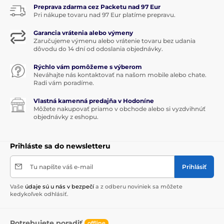
Preprava zdarma cez Packetu nad 97 Eur
Pri nákupe tovaru nad 97 Eur platíme prepravu.
Garancia vrátenia alebo výmeny
Zaručujeme výmenu alebo vrátenie tovaru bez udania
dôvodu do 14 dní od odoslania objednávky.
Rýchlo vám pomôžeme s výberom
Neváhajte nás kontaktovať na našom mobile alebo chate.
Radi vám poradíme.
Vlastná kamenná predajňa v Hodoníne
Môžete nakupovať priamo v obchode alebo si vyzdvihnúť
objednávky z eshopu.
Prihláste sa do newsletteru
Tu napíšte váš e-mail
Prihlásiť
Vaše
údaje sú u nás v bezpečí
a z odberu noviniek sa môžete
kedykoľvek odhlásiť.
Potrebujete poradiť
offline