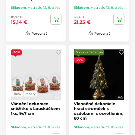
Skladom
,
v stredu 12. 8. u vás
Skladom
,
v stredu 12. 8. u vás
18,92 €
35,41 €
15,14 €
21,25 €
Porovnať
Porovnať
-30%
Doprava zadarmo
-20%
Fialov
Modrý
Vánoční dekorace
Vianočné dekorácie
sněžítko s Louskáčkem
hrací stromček s
1ks, 9x7 cm
ozdobami s osvetlením,
60 cm
Skladom
,
v stredu 12. 8. u vás
Skladom
,
v stredu 12. 8. u vás