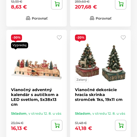
12,33 €
259,60 €
8,63 €
207,68 €
Porovnať
Porovnať
-30%
-20%
Výpredaj
Zelený
Vianočný adventný
Vianočné dekorácie
kalendár s autíčkom a
hracia skrinka
LED svetlom, 5x38x13
stromček 1ks, 19x11 cm
cm
Skladom
,
v stredu 12. 8. u vás
Skladom
,
v stredu 12. 8. u vás
23,04 €
51,48 €
16,13 €
41,18 €