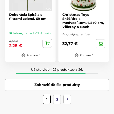
Dekorácia špirála s
Christmas Toys
flitrami zelená, 69 cm
Sněžítko s
medvedíkom, 6,5x9 cm,
Villeroy & Boch
Skladom
,
v stredu 12. 8. u vás
August/september
4,08 €
32,77 €
2,28 €
Porovnať
Porovnať
Už ste videli 22 produktov z 26.
Zobraziť ďalšie produkty
1
2