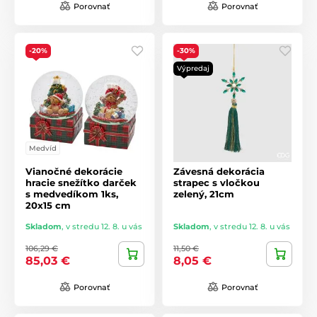
Porovnať
Porovnať
-20%
-30%
Výpredaj
Medvíd
Vianočné dekorácie
Závesná dekorácia
hracie snežítko darček
strapec s vločkou
s medvedíkom 1ks,
zelený, 21cm
20x15 cm
Skladom
,
v stredu 12. 8. u vás
Skladom
,
v stredu 12. 8. u vás
106,29 €
11,50 €
85,03 €
8,05 €
Porovnať
Porovnať