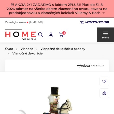
🎁 AKCIA 2+1 ZADARMO s kódom 2PLUS1! Platí do 31. 8.
2026 takmer na všetko okrem zlacneného tovaru, tovaru na
predobjednávku a vianočných kolekcií Villeroy & Boch. ✨
+420 774 725 901
Zavolajte nám
(Po-Pi 9-16)
0
Menu
Úvod
Vianoce
Vianočné dekorácie a ozdoby
Vianočné dekorácie
Výrobca