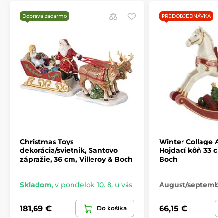
Doprava zadarmo
PREDOBJEDNÁVKA
Christmas Toys
Winter Collage 
dekorácia/svietnik, Santovo
Hojdací kôň 33 c
zápražie, 36 cm, Villeroy & Boch
Boch
Skladom
,
v pondelok 10. 8. u vás
August/septem
181,69 €
66,15 €
Do košíka