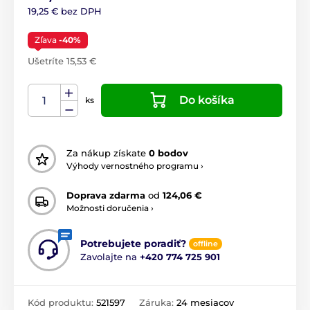
19,25 € bez DPH
Zľava
-40%
Ušetríte 15,53 €
Do košíka
ks
Za nákup získate
0 bodov
Výhody vernostného programu ›
Doprava zdarma
od
124,06 €
Možnosti doručenia ›
Potrebujete poradiť?
offline
Zavolajte na
+420 774 725 901
Kód produktu:
521597
Záruka:
24 mesiacov