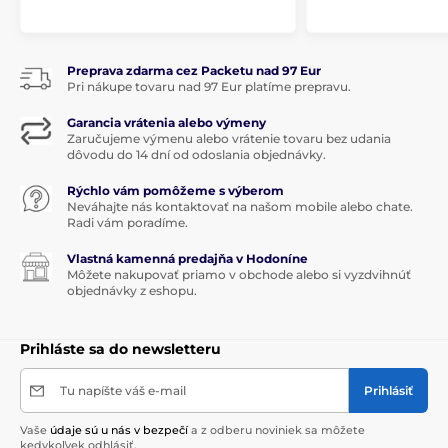
Preprava zdarma cez Packetu nad 97 Eur
Pri nákupe tovaru nad 97 Eur platíme prepravu.
Garancia vrátenia alebo výmeny
Zaručujeme výmenu alebo vrátenie tovaru bez udania
dôvodu do 14 dní od odoslania objednávky.
Rýchlo vám pomôžeme s výberom
Neváhajte nás kontaktovať na našom mobile alebo chate.
Radi vám poradíme.
Vlastná kamenná predajňa v Hodoníne
Môžete nakupovať priamo v obchode alebo si vyzdvihnúť
objednávky z eshopu.
Prihláste sa do newsletteru
Tu napíšte váš e-mail
Prihlásiť
Vaše
údaje sú u nás v bezpečí
a z odberu noviniek sa môžete
kedykoľvek odhlásiť.