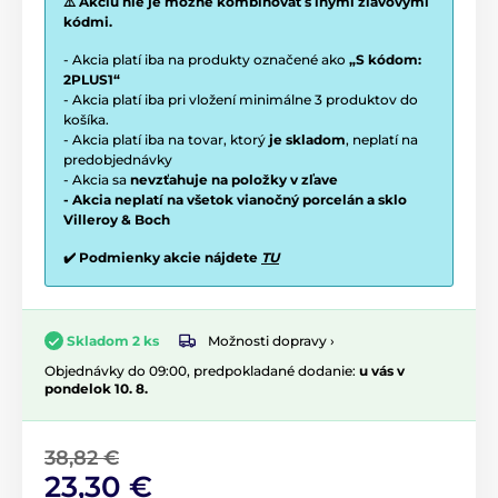
⚠️ Akciu nie je možné kombinovať s inými zľavovými
kódmi.
- Akcia platí iba na produkty označené ako
„S kódom:
2PLUS1“
- Akcia platí iba pri vložení minimálne 3 produktov do
košíka.
- Akcia platí iba na tovar, ktorý
je skladom
, neplatí na
predobjednávky
- Akcia sa
nevzťahuje na položky v zľave
- Akcia neplatí na všetok vianočný porcelán a sklo
Villeroy & Boch
✔️ Podmienky akcie nájdete
TU
Možnosti dopravy ›
Skladom 2 ks
Objednávky do 09:00, predpokladané dodanie:
u vás v
pondelok 10. 8.
38,82 €
23,30 €