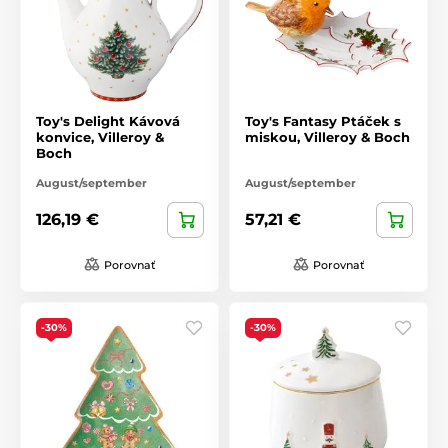
Toy's Delight Kávová
Toy's Fantasy Ptáček s
konvice, Villeroy &
miskou, Villeroy & Boch
Boch
August/september
August/september
126,19 €
57,21 €
Porovnať
Porovnať
-30%
-30%