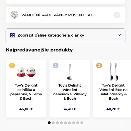
Porcelán možné medzi sebou ľahko kombinovať, hodí sa tak
aj ako vianočný darček pre mamičky a babičky.
VÁNOČNÍ RADOVÁNKY ROSENTHAL
1
Zobraziť ďalšie kategórie a články
Najpredávanejšie produkty
Toy's Delight
Toy's Delight
Toy's Delight
solnička a
Vánoční
Vánoční lžíce na
pepřenka, Villeroy
naběračka, Villeroy
salát, Villeroy &
& Boch
& Boch
Boch
46,06 €
34,49 €
40,28 €