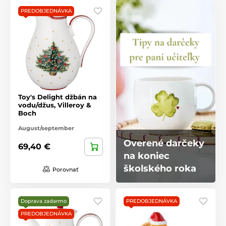
PREDOBJEDNÁVKA
Toy's Delight džbán na
vodu/džus, Villeroy &
Boch
August/september
Overené darčeky
69,40 €
na koniec
školského roka
Porovnať
Doprava zadarmo
PREDOBJEDNÁVKA
PREDOBJEDNÁVKA