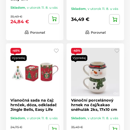
Skladom
,
v utorok 11. 8. u vás
Skladom
,
v utorok 11. 8. u vás
35,49 €
34,49 €
24,84 €
Porovnať
Porovnať
-40%
-40%
Výpredaj
Výpredaj
Vianočná sada na čaj:
Vánoční porcelánový
hrnček, dóza, odkladač
hrnek na čaj/kakao
Jingle Bells, Easy Life
sněhulák 2ks, 17x10 cm
Skladom
,
v utorok 11. 8. u vás
Skladom
,
v utorok 11. 8. u vás
24,75 €
35,49 €