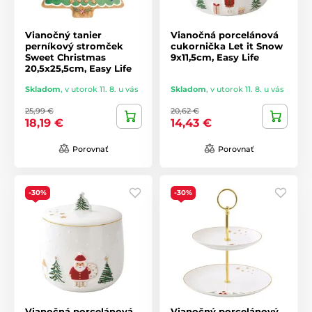
Vianočný tanier
Vianočná porcelánová
perníkový stromček
cukornička Let it Snow
Sweet Christmas
9x11,5cm, Easy Life
20,5x25,5cm, Easy Life
Skladom
,
v utorok 11. 8. u vás
Skladom
,
v utorok 11. 8. u vás
25,99 €
20,62 €
18,19 €
14,43 €
Porovnať
Porovnať
-30%
-30%
Vianočná porcelánová
Vianočný porcelánový