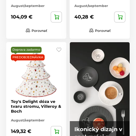
August/september
August/september
104,09 €
40,28 €
Porovnať
Porovnať
Doprava zadarmo
PREDOBJEDNÁVKA
Toy's Delight dóza ve
tvaru stromu, Villeroy &
Boch
August/september
Ikonický dizajn v
149,32 €