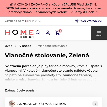
🎁 AKCIA 2+1 ZADARMO s kódom 2PLUS1! Platí do 31. 8.
2026 takmer na všetko okrem zlacneného tovaru, tovaru na
predobjednávku a vianočných kolekcií Villeroy & Boch. ✨
+420 774 725 901
Zavolajte nám
(Po-Pi 9-16)
0
Menu
Úvod
Vianoce
Vianočné stolovanie
Vianočné stolovanie, Zelená
Sviatočná porcelán
je plný farieb a motívov, ktoré sú späté s
Vianocami. V kategórii vianočné stolovanie nájdete všetko,
čo patrí na slávnostne prestretý stôl:
vianočné taniere,
misky a misy
, kanvica, šálky a hrnčeky či krásne zdobené
podnosy a tácky na cukrovinky. Nechýba ani prestieranie či
vianočné ozdoby v rovnakom štýle. Váš vianočný porcelánový
Zobraziť celý popis
›
servis potom tiež môžete vkusne doplniť kúsky bieleho
porcelánu s reliéfnym zdobením. Či už dávate prednosť
klasickej bielej alebo kombináciu červeno-zelenej,
vykúzlite
ANNUAL CHRISTMAS EDITION
5
nezabudnuteľnú vianočnú atmosféru
podľa vášho vkusu.