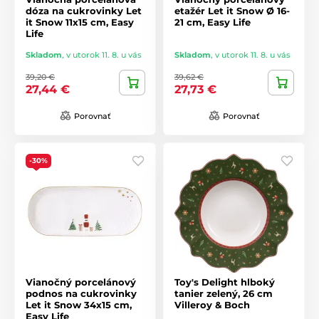
dóza na cukrovinky Let
etažér Let it Snow Ø 16-
it Snow 11x15 cm, Easy
21 cm, Easy Life
Life
Skladom
,
v utorok 11. 8. u vás
Skladom
,
v utorok 11. 8. u vás
39,20 €
39,62 €
27,44 €
27,73 €
Porovnať
Porovnať
-30%
Vianočný porcelánový
Toy's Delight hlboký
podnos na cukrovinky
tanier zelený, 26 cm
Let it Snow 34x15 cm,
Villeroy & Boch
Easy Life