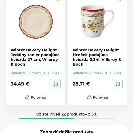
Winter Bakery Delight
Winter Bakery Delight
Jedálny tanier padajúca
Hrnček padajúca
hviezda 27 cm, Villeroy
hviezda 0,34l, Villeroy &
& Boch
Boch
Skladom
,
v utorok 11. 8. u vás
Skladom
,
v utorok 11. 8. u vás
34,49 €
28,71 €
Porovnať
Porovnať
Už ste videli 22 produktov z 38.
Zobraziť ďalšie produkty