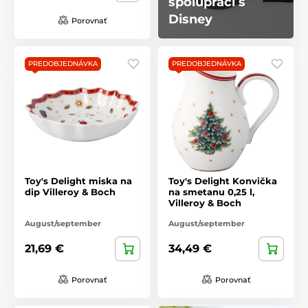
spolupráci s
Disney
Porovnať
PREDOBJEDNÁVKA
PREDOBJEDNÁVKA
Toy's Delight miska na
Toy's Delight Konvička
dip Villeroy & Boch
na smetanu 0,25 l,
Villeroy & Boch
August/september
August/september
21,69 €
34,49 €
Porovnať
Porovnať