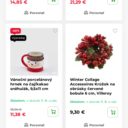
14,85 €
21,29 €
Porovnať
Porovnať
-40%
Výpredaj
Vánoční porcelánový
Winter Collage
hrnek na čaj/kakao
Accessoires Krúžok na
sněhulák, 9,5x11 cm
obrúsky červené
bobule 6 cm, Villeroy
Skladom
,
v utorok 11. 8. u vás
Skladom
,
v utorok 11. 8. u vás
18,96 €
9,30 €
11,38 €
Porovnať
Porovnať