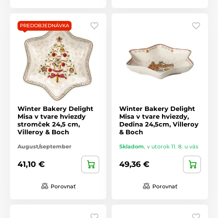
PREDOBJEDNÁVKA
Winter Bakery Delight
Winter Bakery Delight
Misa v tvare hviezdy
Misa v tvare hviezdy,
stromček 24,5 cm,
Dedina 24,5cm, Villeroy
Villeroy & Boch
& Boch
August/september
Skladom
,
v utorok 11. 8. u vás
41,10 €
49,36 €
Porovnať
Porovnať