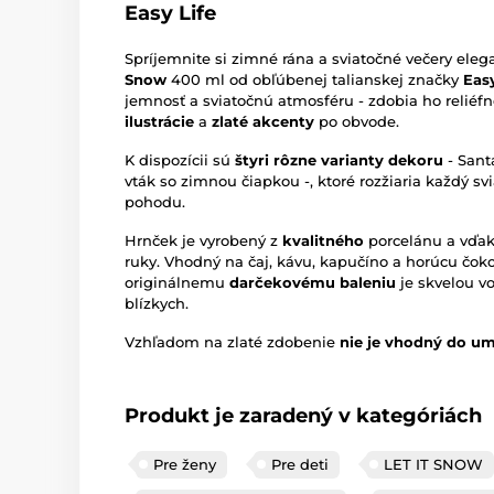
Easy Life
Spríjemnite si zimné rána a sviatočné večery e
Snow
400 ml od obľúbenej talianskej značky
Easy
jemnosť a sviatočnú atmosféru - zdobia ho reliéf
ilustrácie
a
zlaté akcenty
po obvode.
K dispozícii sú
štyri rôzne varianty dekoru
- Sant
vták so zimnou čiapkou -, ktoré rozžiaria každý sv
pohodu.
Hrnček je vyrobený z
kvalitného
porcelánu a vďa
ruky. Vhodný na čaj, kávu, kapučíno a horúcu čo
originálnemu
darčekovému baleniu
je skvelou v
blízkych.
Vzhľadom na zlaté zdobenie
nie je vhodný do um
Produkt je zaradený v kategóriách
Pre ženy
Pre deti
LET IT SNOW