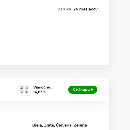
Záruka:
24 mesiacov
Vianočný…
K nákupu
14,83 €
Biela
,
Zlatá
,
Červená
,
Zelená