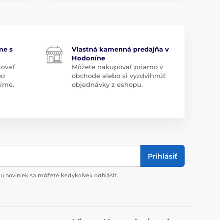
me s
Vlastná kamenná predajňa v
Hodoníne
tovať
Môžete nakupovať priamo v
bo
obchode alebo si vyzdvihnúť
díme.
objednávky z eshopu.
Prihlásiť
u noviniek sa môžete kedykoľvek odhlásiť.