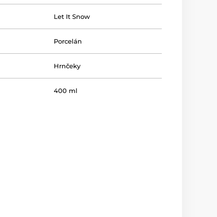
Let It Snow
Porcelán
Hrnčeky
400 ml
nnej rúry
nie
ky riadu
nie
lenie
Darčeková krabička