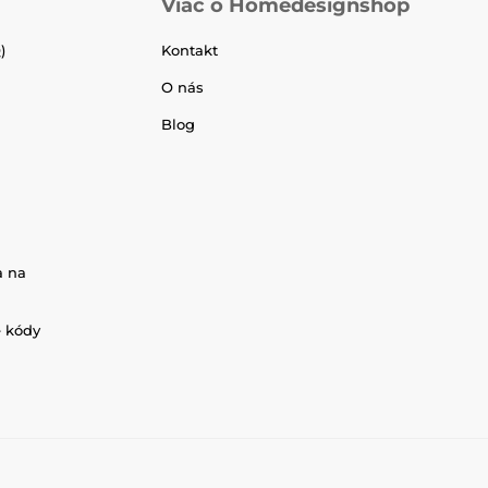
Viac o Homedesignshop
)
Kontakt
O nás
Blog
a na
é kódy