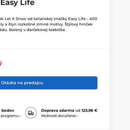
Easy Life
k Let it Snow od talianskej značky Easy Life - 400
ily a štyri rozkošné zimné motívy. Štýlový hrnček
ádu. Balený v darčekovej krabičke.
Ý
Otázka na predajcu
0 bodov
Doprava zdarma
od
123,96 €
 programu ›
Možnosti doručenia ›