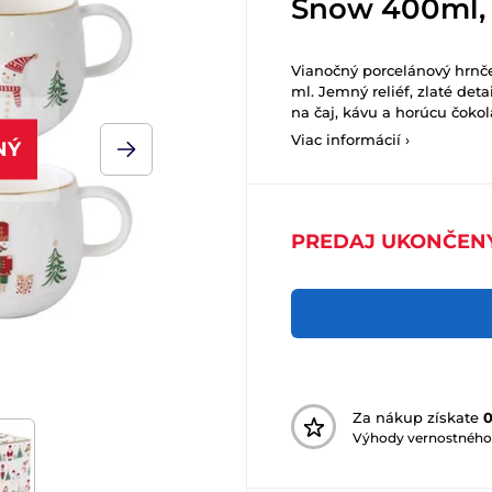
Snow 400ml, 
Vianočný porcelánový hrnče
ml. Jemný reliéf, zlaté deta
na čaj, kávu a horúcu čokol
Viac informácií ›
NÝ
PREDAJ UKONČEN
Za nákup získate
Výhody vernostného