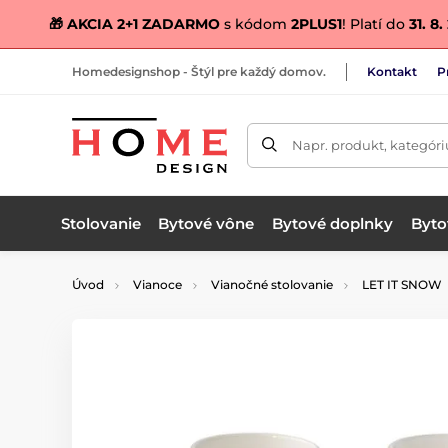
🎁 AKCIA 2+1 ZADARMO
s kódom
2PLUS1
! Platí do
31. 8
Homedesignshop - Štýl pre každý domov.
Kontakt
P
Napr. produkt, kategóri
Stolovanie
Bytové vône
Bytové doplnky
Bytov
Úvod
Vianoce
Vianočné stolovanie
LET IT SNOW