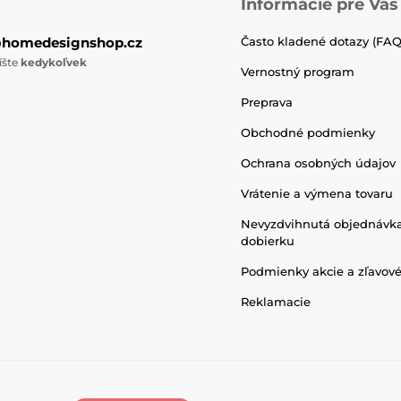
Informácie pre Vás
@homedesignshop.cz
Často kladené dotazy (FAQ
íšte
kedykoľvek
Vernostný program
Preprava
Obchodné podmienky
Ochrana osobných údajov
Vrátenie a výmena tovaru
Nevyzdvihnutá objednávk
dobierku
Podmienky akcie a zľavov
Reklamacie