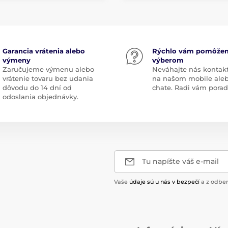
Garancia vrátenia alebo
Rýchlo vám pomôže
výmeny
výberom
Zaručujeme výmenu alebo
Neváhajte nás kontak
vrátenie tovaru bez udania
na našom mobile ale
dôvodu do 14 dní od
chate. Radi vám pora
odoslania objednávky.
Tu napíšte váš e-mail
Vaše
údaje sú u nás v bezpečí
a z odber