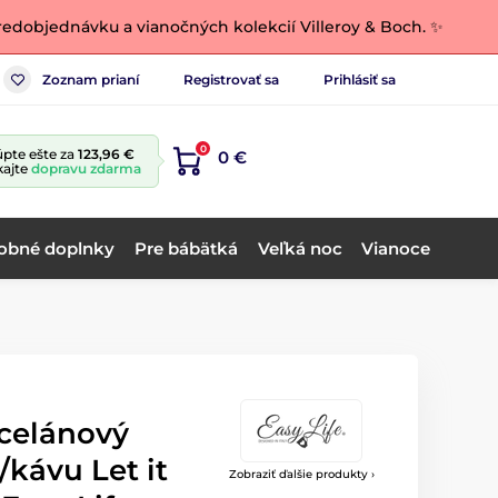
edobjednávku a vianočných kolekcií Villeroy & Boch. ✨
Zoznam prianí
Registrovať sa
Prihlásiť sa
0
pte ešte za
123,96 €
0 €
kajte
dopravu zdarma
obné doplnky
Pre bábätká
Veľká noc
Vianoce
celánový
/kávu Let it
Zobraziť ďalšie produkty ›