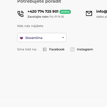
Potrebujete poradiť
+420 774 725 901
info
online
Zavolajte nám
Po-Pi 9-16
alebo p
Kde nás nájdete
Slovenčina
Sme tiež na:
Facebook
Instagram