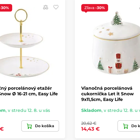
-30%
Zľava
-30%
ný porcelánový etažér
Vianočná porcelánová
 Snow Ø 16-21 cm, Easy Life
cukornička Let it Snow
9x11,5cm, Easy Life
om
,
v stredu 12. 8. u vás
Skladom
,
v stredu 12. 8. u 
20,62 €
Do košíka
Do k
 €
14,43 €