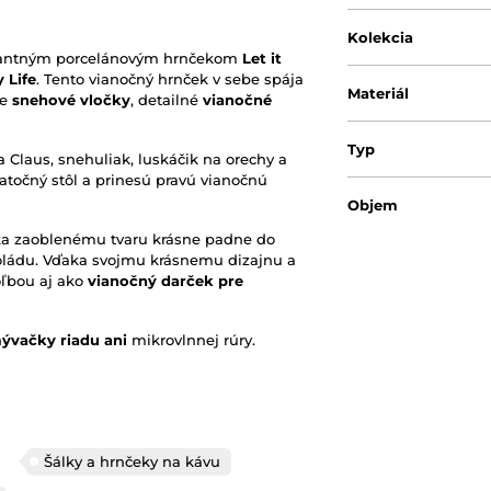
Kolekcia
legantným porcelánovým hrnčekom
Let it
 Life
. Tento vianočný hrnček v sebe spája
Materiál
ne
snehové vločky
, detailné
vianočné
Typ
a Claus, snehuliak, luskáčik na orechy a
iatočný stôl a prinesú pravú vianočnú
Objem
ka zaoblenému tvaru krásne padne do
koládu. Vďaka svojmu krásnemu dizajnu a
Vhodný do mikrovl
oľbou aj ako
vianočný darček pre
Vhodný do umývač
ývačky riadu ani
mikrovlnnej rúry.
Originálny obal/ba
Šálky a hrnčeky na kávu