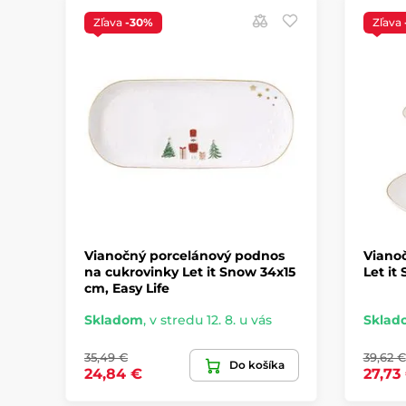
Zľava
-30%
Zľava
Vianočný porcelánový podnos
Vianoč
na cukrovinky Let it Snow 34x15
Let it
cm, Easy Life
Skladom
,
v stredu 12. 8. u vás
Sklad
35,49 €
39,62 €
Do košíka
24,84 €
27,73