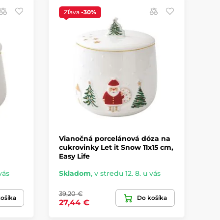
Zľava
-30%
Vianočná porcelánová dóza na
cukrovinky Let it Snow 11x15 cm,
Easy Life
vás
Skladom
,
v stredu 12. 8. u vás
39,20 €
ošíka
Do košíka
27,44 €