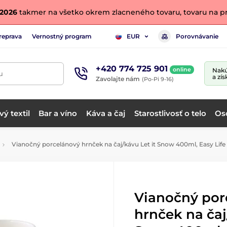
. 2026
takmer na všetko okrem zlacneného tovaru, tovaru na pr
reprava
Vernostný program
Porovnávanie
EUR
+420 774 725 901
online
Nakú
u
a zís
Zavolajte nám
(Po-Pi 9-16)
ý textil
Bar a víno
Káva a čaj
Starostlivosť o telo
Os
Vianočný porcelánový hrnček na čaj/kávu Let it Snow 400ml, Easy Life
Vianočný por
hrnček na čaj