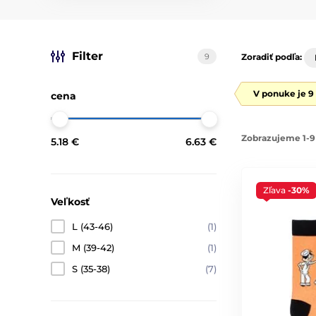
Filter
9
Zoradiť podľa:
V ponuke je 9
cena
Zobrazujeme 1-9
5.18 €
6.63 €
Zľava
-30%
Veľkosť
L (43-46)
(1)
M (39-42)
(1)
S (35-38)
(7)