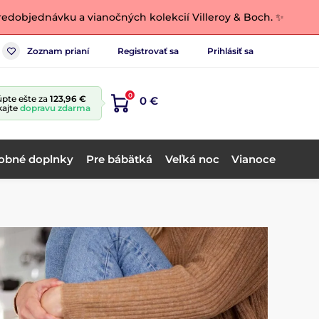
edobjednávku a vianočných kolekcií Villeroy & Boch. ✨
Zoznam prianí
Registrovať sa
Prihlásiť sa
0
pte ešte za
123,96 €
0 €
kajte
dopravu zdarma
obné doplnky
Pre bábätká
Veľká noc
Vianoce