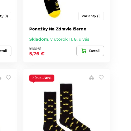
ty (1)
Varianty (1)
Ponožky Na Zdravie čierne
Skladom
,
v utorok 11. 8. u vás
8,22 €
tail
Detail
5,76 €
Zľava
-30%