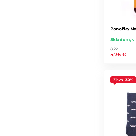
Ponožky Na
Skladom
,
v 
8,22 €
5,76 €
Zľava
-30%