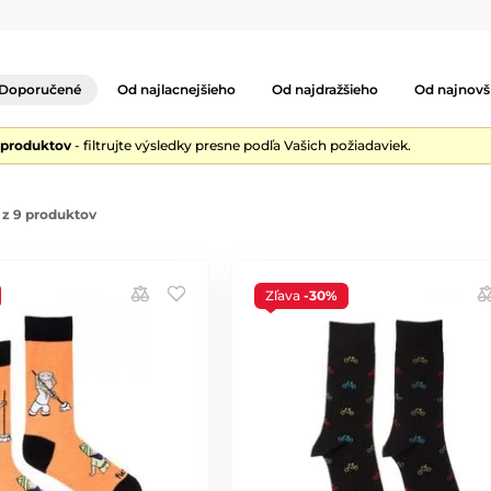
Doporučené
Od najlacnejšieho
Od najdražšieho
Od najnovš
 produktov
- filtrujte výsledky presne podľa Vašich požiadaviek.
 z 9 produktov
Zľava
-30%