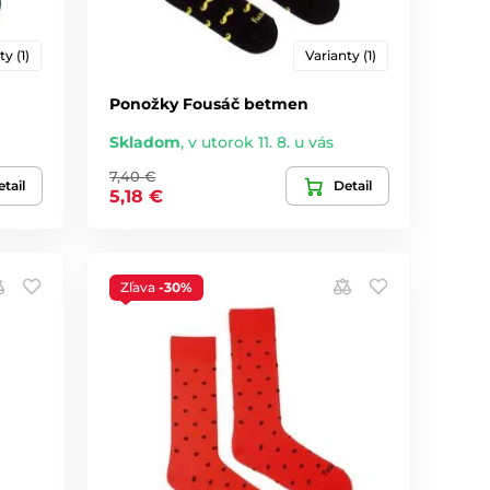
ty (1)
Varianty (1)
Ponožky Fousáč betmen
Skladom
,
v utorok 11. 8. u vás
7,40 €
tail
Detail
5,18 €
Zľava
-30%