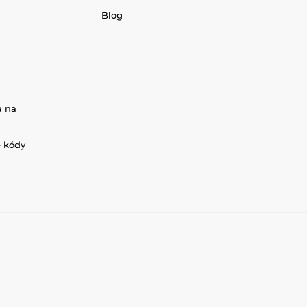
Blog
a na
é kódy