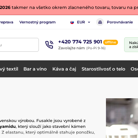
. 2026
takmer na všetko okrem zlacneného tovaru, tovaru na pr
reprava
Vernostný program
Porovnávanie
EUR
+420 774 725 901
offline
Nakú
u
a zís
Zavolajte nám
(Po-Pi 9-16)
ý textil
Bar a víno
Káva a čaj
Starostlivosť o telo
Os
slovenskou výrobou. Fusakle jsou vyrobené z
lyamidu
, který slouží jako stavební kámen
í. Z elastanu, který optimálně stahuje ponožku,