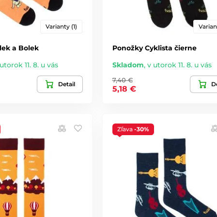
Varianty (1)
Varian
lek a Bolek
Ponožky Cyklista čierne
utorok 11. 8. u vás
Skladom
,
v utorok 11. 8. u vás
7,40 €
Detail
De
5,18 €
Zľava
-30%