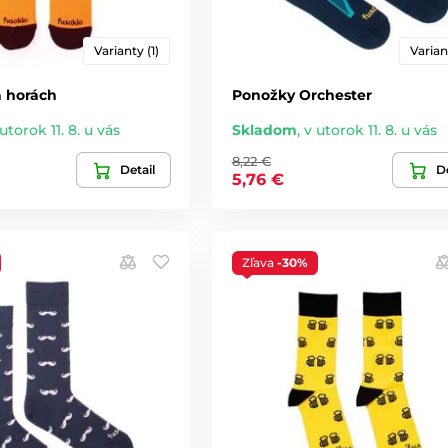
Varianty (1)
Varian
 horách
Ponožky Orchester
utorok 11. 8. u vás
Skladom
,
v utorok 11. 8. u vás
8,22 €
Detail
De
5,76 €
Zľava
-30%