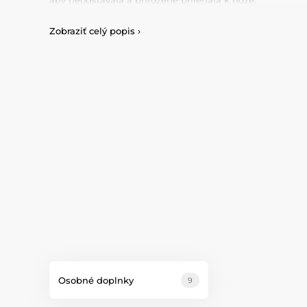
aby neodstávala a přirozeně přiléhala k noze.
Buďte jiní, ale stále sami sebou! Nechceme splynout s 
Zobraziť celý popis
›
Chceme být jiní, ale stále sami sebou.
Chceme předvést svou originalitu, kdo jsme, co si myslí
proč to skrývat?!
Osobné doplnky
9