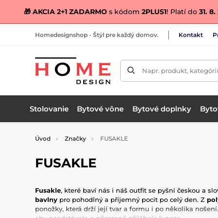
🎁 AKCIA 2+1 ZADARMO
s kódom
2PLUS1
! Platí do
31. 8
Homedesignshop - Štýl pre každý domov.
Kontakt
P
Napr. produkt, kategóri
Stolovanie
Bytové vône
Bytové doplnky
Bytov
Úvod
Značky
FUSAKLE
FUSAKLE
Fusakle
, které baví nás i náš outfit se pyšní českou a 
bavlny
pro pohodlný a příjemný pocit po celý den. Z
po
ponožky, která drží její tvar a formu i po několika nošen