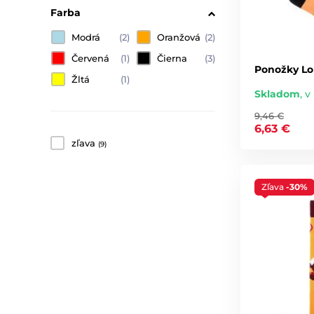
Farba
Modrá
(2)
Oranžová
(2)
Červená
(1)
Čierna
(3)
Ponožky Lo
Žltá
(1)
Skladom
,
v 
9,46 €
6,63 €
zľava
(9)
Zľava
-30%