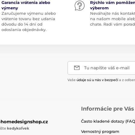
Garancia vrátenia alebo
Rýchlo vám pomôže
výmeny
výberom
Zaručujeme výmenu alebo
Neváhajte nás kontak
vrátenie tovaru bez udania
na našom mobile ale
dôvodu do 14 dní od
chate. Radi vám pora
odoslania objednávky.
Tu napíšte váš e-mail
Vaše
údaje sú u nás v bezpečí
a z odber
Informácie pre Vás
@homedesignshop.cz
Často kladené dotazy (FAQ
íšte
kedykoľvek
Vernostný program