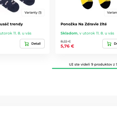
Varianty (1)
Varian
usáč trendy
Ponožka Na Zdravie žlté
utorok 11. 8. u vás
Skladom
,
v utorok 11. 8. u vás
8,22 €
Detail
De
5,76 €
Už ste videli 9 produktov z 