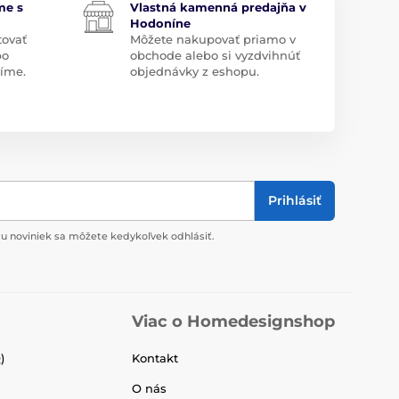
me s
Vlastná kamenná predajňa v
Hodoníne
tovať
Môžete nakupovať priamo v
bo
obchode alebo si vyzdvihnúť
díme.
objednávky z eshopu.
Prihlásiť
u noviniek sa môžete kedykoľvek odhlásiť.
Viac o Homedesignshop
)
Kontakt
O nás