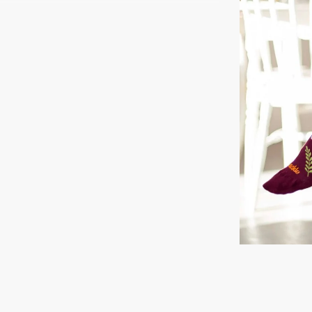
davem.
me a cítíme. Jsme přece všichni jedineční. Tak