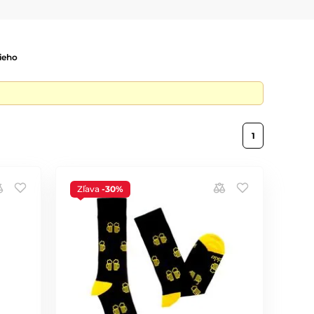
ieho
1
Zľava
-30%