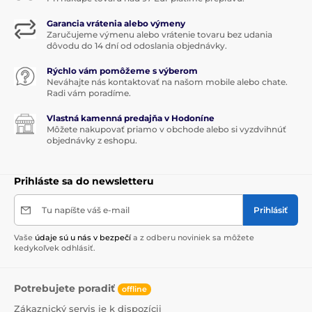
Garancia vrátenia alebo výmeny
Zaručujeme výmenu alebo vrátenie tovaru bez udania
dôvodu do 14 dní od odoslania objednávky.
Rýchlo vám pomôžeme s výberom
Neváhajte nás kontaktovať na našom mobile alebo chate.
Radi vám poradíme.
Vlastná kamenná predajňa v Hodoníne
Môžete nakupovať priamo v obchode alebo si vyzdvihnúť
objednávky z eshopu.
Prihláste sa do newsletteru
Tu napíšte váš e-mail
Prihlásiť
Vaše
údaje sú u nás v bezpečí
a z odberu noviniek sa môžete
kedykoľvek odhlásiť.
Potrebujete poradiť
offline
Zákaznický servis je k dispozícii