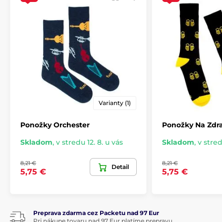
Varianty (1)
Ponožky Orchester
Ponožky Na Zdra
Skladom
,
v stredu 12. 8. u vás
Skladom
,
v stred
8,21 €
8,21 €
Detail
5,75 €
5,75 €
Preprava zdarma cez Packetu nad 97 Eur
Pri nákupe tovaru nad 97 Eur platíme prepravu.