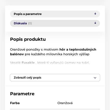
Popis a parametre
Diskusia
(0)
Popis produktu
Oranžové ponožky s motívom
hôr a teplovzdušných
balónov
pre každého milovníka horských výšľap
Veselé
Fusakle
, ktoré ti vyčarujú úsmev na tvári,
určené na
každodenné
nosenie. Použitý materiál:
Jemne vyvýšené, pre
lepšie
držanie. Po opranie sa
ponožka
stiahne
, čo je prirodzená vlastnosť materiálu.
Zobraziť celý popis
Po opakovanom oblečenie ponožky sa vráti do
pôvodného stavu a prirodzene
obopne
nohu.
Parametre
Materiál
: 90% bavlna, 8% polyamid, 2% elastan
Farba
Oranžová
Výroba
: Česká a Slovenská Republika