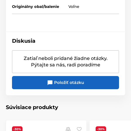
Originálny obal/balenie
Voľne
Produkt je zaradený v kategóriách
Diskusia
Veselé ponožky
Veselé ponožky
Zatiaľ neboli pridané žiadne otázky.
Pýtajte sa nás, radi poradíme
Položiť otázku
Súvisiace produkty
-30%
-30%