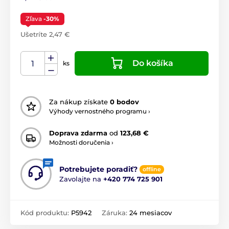
Zľava
-30%
Ušetríte 2,47 €
Do košíka
ks
Za nákup získate
0 bodov
Výhody vernostného programu ›
Doprava zdarma
od
123,68 €
Možnosti doručenia ›
Potrebujete poradiť?
offline
Zavolajte na
+420 774 725 901
Kód produktu:
P5942
Záruka:
24 mesiacov