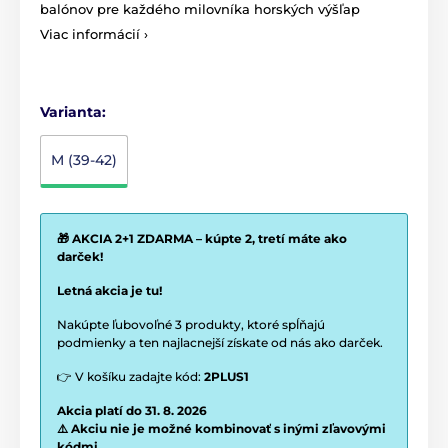
balónov pre každého milovníka horských výšľap
Viac informácií ›
Varianta:
M (39-42)
🎁 AKCIA 2+1 ZDARMA – kúpte 2, tretí máte ako
darček!
Letná akcia je tu!
Nakúpte ľubovoľné 3 produkty, ktoré spĺňajú
podmienky a ten najlacnejší získate od nás ako darček.
👉 V košíku zadajte kód:
2PLUS1
Akcia platí do 31. 8. 2026
⚠️ Akciu nie je možné kombinovať s inými zľavovými
kódmi.