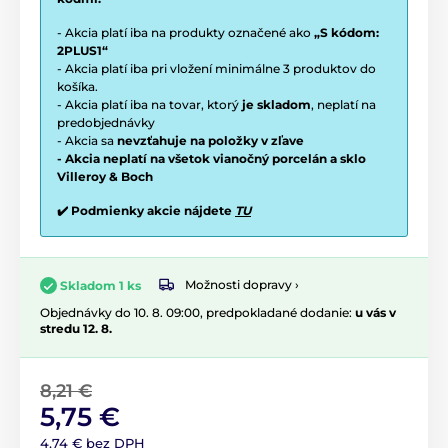
- Akcia platí iba na produkty označené ako
„S kódom:
2PLUS1“
- Akcia platí iba pri vložení minimálne 3 produktov do
košíka.
- Akcia platí iba na tovar, ktorý
je skladom
, neplatí na
predobjednávky
- Akcia sa
nevzťahuje na položky v zľave
- Akcia neplatí na všetok vianočný porcelán a sklo
Villeroy & Boch
✔️ Podmienky akcie nájdete
TU
Možnosti dopravy ›
Skladom 1 ks
Objednávky do 10. 8. 09:00, predpokladané dodanie:
u vás v
stredu 12. 8.
8,21 €
5,75 €
4,74 € bez DPH