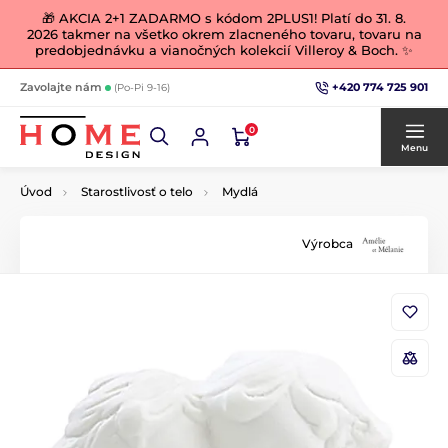
🎁 AKCIA 2+1 ZADARMO s kódom 2PLUS1! Platí do 31. 8.
2026 takmer na všetko okrem zlacneného tovaru, tovaru na
predobjednávku a vianočných kolekcií Villeroy & Boch. ✨
+420 774 725 901
Zavolajte nám
(Po-Pi 9-16)
0
Menu
Úvod
Starostlivosť o telo
Mydlá
Výrobca