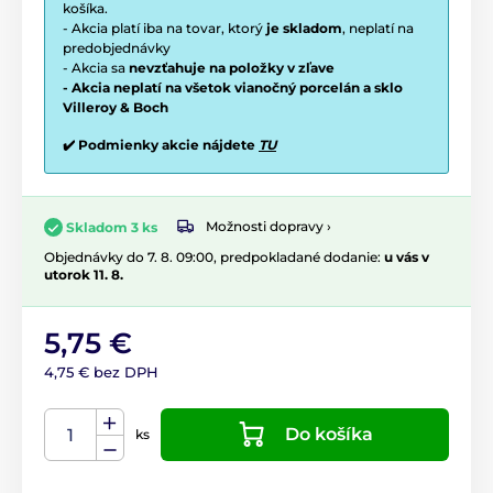
košíka.
- Akcia platí iba na tovar, ktorý
je skladom
, neplatí na
predobjednávky
- Akcia sa
nevzťahuje na položky v zľave
- Akcia neplatí na všetok vianočný porcelán a sklo
Villeroy & Boch
✔️ Podmienky akcie nájdete
TU
Možnosti dopravy ›
Skladom 3 ks
Objednávky do 7. 8. 09:00, predpokladané dodanie:
u vás v
utorok 11. 8.
5,75 €
4,75 € bez DPH
Do košíka
ks