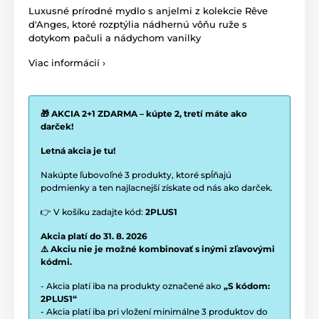
Luxusné prírodné mydlo s anjelmi z kolekcie Rêve
d'Anges, ktoré rozptýlia nádhernú vôňu ruže s
dotykom pačuli a nádychom vanilky
Viac informácií ›
🎁 AKCIA 2+1 ZDARMA – kúpte 2, tretí máte ako
darček!
Letná akcia je tu!
Nakúpte ľubovoľné 3 produkty, ktoré spĺňajú
podmienky a ten najlacnejší získate od nás ako darček.
👉 V košíku zadajte kód:
2PLUS1
Akcia platí do 31. 8. 2026
⚠️ Akciu nie je možné kombinovať s inými zľavovými
kódmi.
- Akcia platí iba na produkty označené ako
„S kódom:
2PLUS1“
- Akcia platí iba pri vložení minimálne 3 produktov do