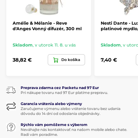
Amélie & Mélanie - Reve
Nesti Dante - L
d'Anges Vonný difuzér, 300 ml
platinové mydlo
Skladom
,
v utorok 11. 8. u vás
Skladom
,
v utoro
38,82 €
7,40 €
Do košíka
Preprava zdarma cez Packetu nad 97 Eur
Pri nákupe tovaru nad 97 Eur platíme prepravu.
Garancia vrátenia alebo výmeny
Zaručujeme výmenu alebo vrátenie tovaru bez udania
dôvodu do 14 dní od odoslania objednávky.
Rýchlo vám pomôžeme s výberom
Neváhajte nás kontaktovať na našom mobile alebo chate.
Radi vám poradíme.