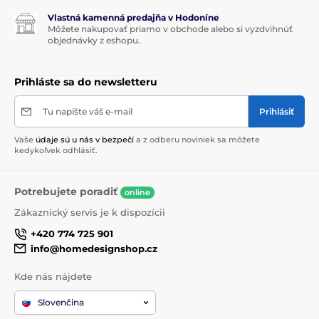
Vlastná kamenná predajňa v Hodoníne
Môžete nakupovať priamo v obchode alebo si vyzdvihnúť
objednávky z eshopu.
Prihláste sa do newsletteru
Tu napíšte váš e-mail
Prihlásiť
Vaše
údaje sú u nás v bezpečí
a z odberu noviniek sa môžete
kedykoľvek odhlásiť.
Potrebujete poradiť
online
Zákaznický servis je k dispozícii
+420 774 725 901
info@homedesignshop.cz
Kde nás nájdete
Slovenčina