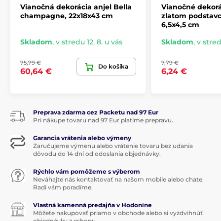
Vianočná dekorácia anjel Bella
Vianočné dekorá
champagne, 22x18x43 cm
zlatom podstavci
6,5x4,5 cm
Skladom
,
v stredu 12. 8. u vás
Skladom
,
v stred
75,79 €
7,79 €
Do košíka
60,64 €
6,24 €
Preprava zdarma cez Packetu nad 97 Eur
Pri nákupe tovaru nad 97 Eur platíme prepravu.
Garancia vrátenia alebo výmeny
Zaručujeme výmenu alebo vrátenie tovaru bez udania
dôvodu do 14 dní od odoslania objednávky.
Rýchlo vám pomôžeme s výberom
Neváhajte nás kontaktovať na našom mobile alebo chate.
Radi vám poradíme.
Vlastná kamenná predajňa v Hodoníne
Môžete nakupovať priamo v obchode alebo si vyzdvihnúť
objednávky z eshopu.