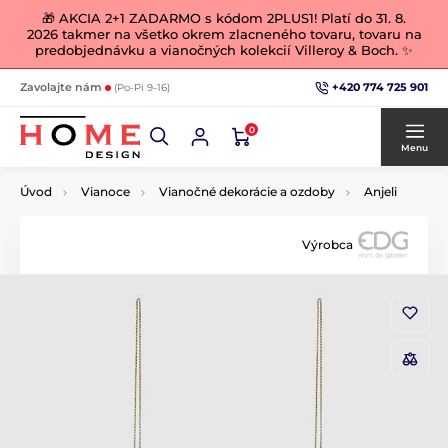
🎁 AKCIA 2+1 ZADARMO s kódom 2PLUS1! Platí do 31. 8.
2026 takmer na všetko okrem zlacneného tovaru, tovaru na
predobjednávku a vianočných kolekcií Villeroy & Boch. ✨
+420 774 725 901
Zavolajte nám
(Po-Pi 9-16)
0
Menu
Úvod
Vianoce
Vianočné dekorácie a ozdoby
Anjeli
Výrobca