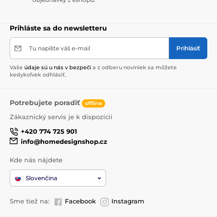
Prihláste sa do newsletteru
Tu napíšte váš e-mail
Prihlásiť
Vaše
údaje sú u nás v bezpečí
a z odberu noviniek sa môžete
kedykoľvek odhlásiť.
Potrebujete poradiť
offline
Zákaznický servis je k dispozícii
+420 774 725 901
info@homedesignshop.cz
Kde nás nájdete
Slovenčina
Sme tiež na:
Facebook
Instagram