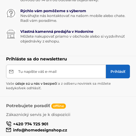
ANNUAL CHRISTMAS EDITION
Rýchlo vám pomôžeme s výberom
Neváhajte nás kontaktovať na našom mobile alebo chate.
Radi vám poradíme.
Vlastná kamenná predajňa v Hodoníne
Môžete nakupovať priamo v obchode alebo si vyzdvihnúť
objednávky z eshopu.
Prihláste sa do newsletteru
Tu napíšte váš e-mail
Prihlásiť
Vaše
údaje sú u nás v bezpečí
a z odberu noviniek sa môžete
kedykoľvek odhlásiť.
Potrebujete poradiť
offline
Zákaznický servis je k dispozícii
+420 774 725 901
info@homedesignshop.cz