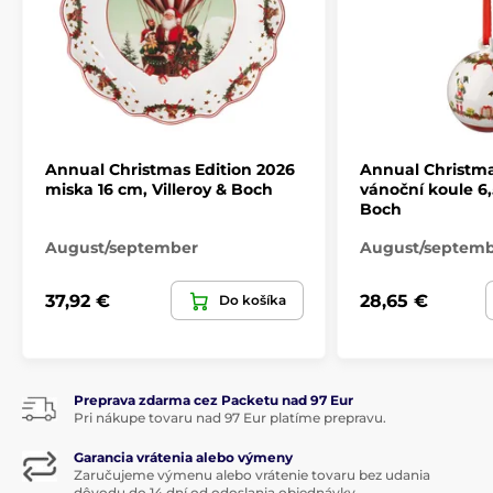
Vianočné motívy sú čiastočne
ručne maľované
Odolný riad nepodlieha praskaniu
Povrch taniera je glazovaný a krásne sa leskne
Dno nie je glazované, ale špeciálne upravené, aby
nepoškriabalo stôl
Odporúča sa šetrné
ručné umývanie
Annual Christmas Edition 2026
Annual Christma
Riad
sa
nemôže používať
v mikrovlnnej rúre
miska 16 cm, Villeroy & Boch
vánoční koule 6,
Boch
Pečiatka na spodnej strane informuje o značke a
krajine pôvodu
August/september
August/septem
Výroba riadu je šetrná k životnému prostrediu
37,92 €
28,65 €
Darčeková krabička
Do košíka
Produkt je zaradený v kategóriách
Preprava zdarma cez Packetu nad 97 Eur
ANNUAL CHRISTMAS EDITION
Pri nákupe tovaru nad 97 Eur platíme prepravu.
Vianočné stolovanie
Garancia vrátenia alebo výmeny
Zaručujeme výmenu alebo vrátenie tovaru bez udania
dôvodu do 14 dní od odoslania objednávky.