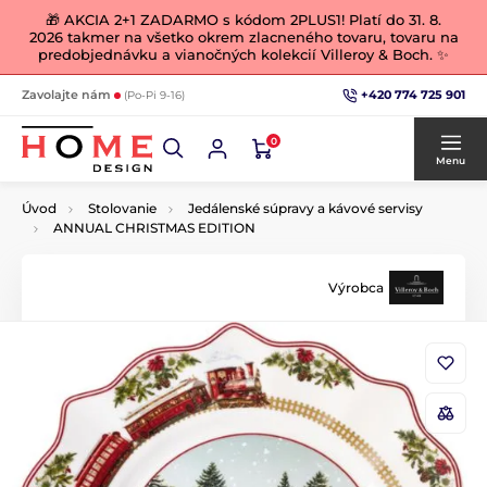
🎁 AKCIA 2+1 ZADARMO s kódom 2PLUS1! Platí do 31. 8.
2026 takmer na všetko okrem zlacneného tovaru, tovaru na
predobjednávku a vianočných kolekcií Villeroy & Boch. ✨
+420 774 725 901
Zavolajte nám
(Po-Pi 9-16)
0
Menu
Úvod
Stolovanie
Jedálenské súpravy a kávové servisy
ANNUAL CHRISTMAS EDITION
Výrobca