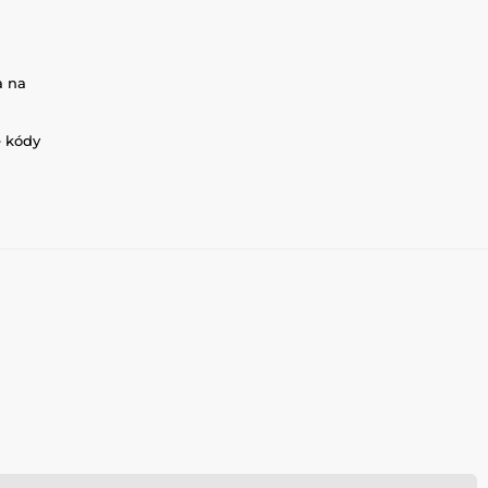
a na
é kódy