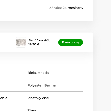
Záruka:
24 mesiacov
Behúň na stôl…
K nákupu
19,30 €
Biela
,
Hnedá
Polyester
,
Bavlna
lenie
Plastový obal
Zima