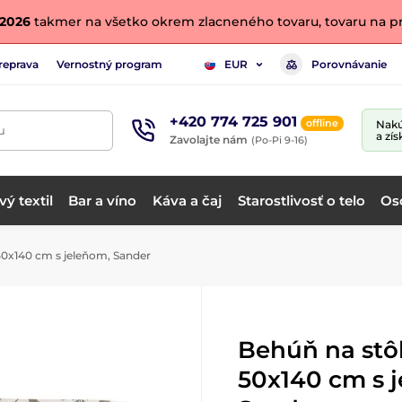
. 2026
takmer na všetko okrem zlacneného tovaru, tovaru na pr
reprava
Vernostný program
Porovnávanie
EUR
+420 774 725 901
offline
Nakú
u
a zís
Zavolajte nám
(Po-Pi 9-16)
ý textil
Bar a víno
Káva a čaj
Starostlivosť o telo
Os
50x140 cm s jeleňom, Sander
Behúň na stôl
50x140 cm s 