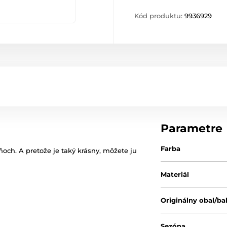
Kód produktu:
9936929
Parametre
Farba
eňoch.
A pretože je taký krásny, môžete ju
Materiál
Originálny obal/ba
Sezóna