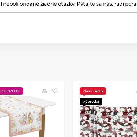
ľ neboli pridané žiadne otázky. Pýtajte sa nás, radi por
om: 2PLUS1
Zľava
-40%
Výpredaj