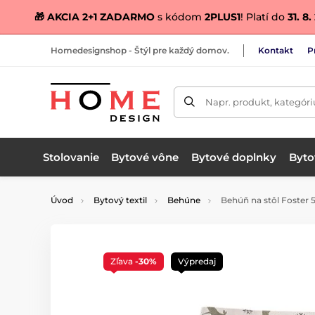
🎁 AKCIA 2+1 ZADARMO
s kódom
2PLUS1
! Platí do
31. 8
Homedesignshop - Štýl pre každý domov.
Kontakt
P
Napr. produkt, kategóri
Stolovanie
Bytové vône
Bytové doplnky
Bytov
Úvod
Bytový textil
Behúne
Behúň na stôl Foster 
Zľava
-30%
Výpredaj