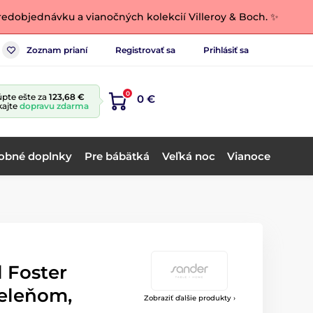
edobjednávku a vianočných kolekcií Villeroy & Boch. ✨
Zoznam prianí
Registrovať sa
Prihlásiť sa
0
pte ešte za
123,68 €
0 €
kajte
dopravu zdarma
obné doplnky
Pre bábätká
Veľká noc
Vianoce
 Foster
jeleňom,
Zobraziť ďalšie produkty ›