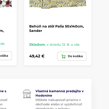
Behúň na stôl Palia 50x140cm,
Vi
m,
Sander
Di
st
vás
Sk
Skladom
,
v stredu 12. 8. u vás
36,
ošíka
49,42 €
Do košíka
25
me s
Vlastná kamenná predajňa v
Hodoníne
tovať
Môžete nakupovať priamo v
bo
obchode alebo si vyzdvihnúť
díme.
objednávky z eshopu.