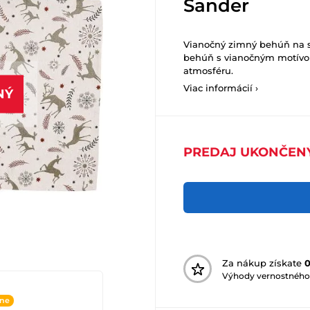
Sander
Vianočný zimný behúň na st
behúň s vianočným motívom
atmosféru.
Viac informácií ›
NÝ
PREDAJ UKONČEN
Za nákup získate
Výhody vernostného
ine