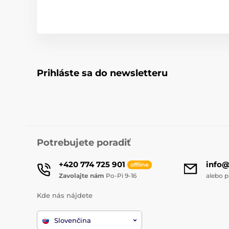
Prihláste sa do newsletteru
Potrebujete poradiť
+420 774 725 901
info
offline
Zavolajte nám
Po-Pi 9-16
alebo p
Kde nás nájdete
Slovenčina