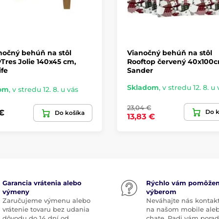
nočný behúň na stôl
Vianočný behúň na stôl
Tres Jolie 140x45 cm,
Rooftop červený 40x100c
ife
Sander
Skladom
,
v stredu 12. 8. u 
om
,
v stredu 12. 8. u vás
23,04 €
Do k
 €
Do košíka
13,83 €
Garancia vrátenia alebo
Rýchlo vám pomôže
výmeny
výberom
Zaručujeme výmenu alebo
Neváhajte nás kontak
vrátenie tovaru bez udania
na našom mobile ale
dôvodu do 14 dní od
chate. Radi vám pora