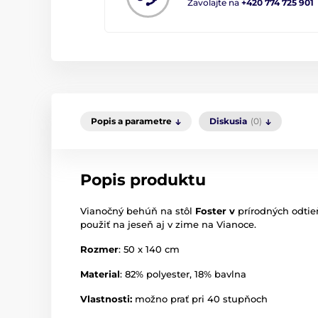
Zavolajte na
+420 774 725 901
Popis a parametre
Diskusia
(0)
Popis produktu
Vianočný behúň na stôl
Foster v
prírodných odti
použiť
na
jeseň aj v zime na Vianoce
.
Rozmer
: 50 x 140 cm
Material
: 82% polyester, 18% bavlna
Vlastnosti:
možno prať pri 40 stupňoch