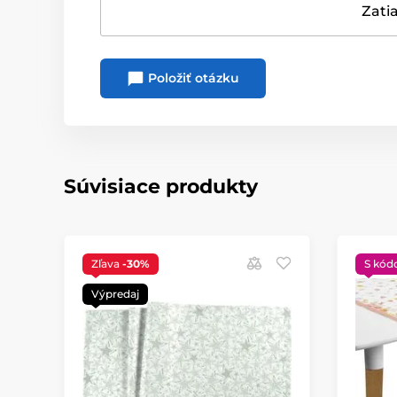
Zatia
Položiť otázku
Súvisiace produkty
Zľava
-30%
S kód
Výpredaj