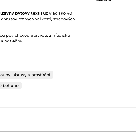
uzívny bytový textil
už viac ako 40
 obrusov rôznych veľkostí, stredových
ou povrchovou úpravou, z hľadiska
 a odtieňov.
ouny, ubrusy a prostírání
é behúne