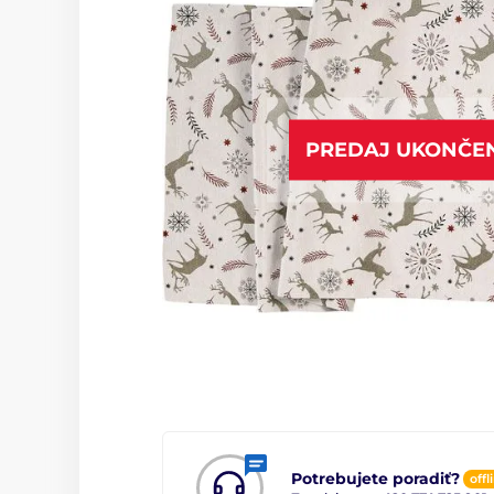
PREDAJ UKONČE
Potrebujete poradiť?
offl