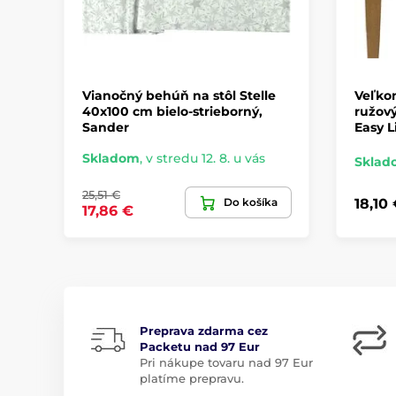
Vianočný behúň na stôl Stelle
Veľko
40x100 cm bielo-strieborný,
ružový
Sander
Easy L
Skladom
,
v stredu 12. 8. u vás
Sklad
25,51 €
Do košíka
18,10
17,86 €
Preprava zdarma cez
Packetu nad 97 Eur
Pri nákupe tovaru nad 97 Eur
platíme prepravu.