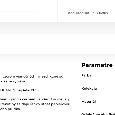
Kód produktu:
9806807
Parametre
Farba
 vzorom vianočných hviezd, ktoré sú
 krásne vyniknú.
Kolekcia
ciu HEAVEN nájdete
TU
.
chranu proti
škvrnám
Sander. Ani rozliaty
Materiál
 tekutiny sa dajú ľahko utrieť papierovou
ého prútika.
Originálny obal/ba