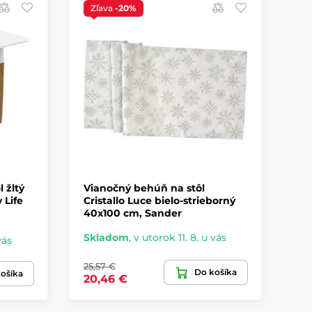
Zľava
-20%
S
 žltý
Vianočný behúň na stôl
Ve
 Life
Cristallo Luce bielo-strieborný
ru
40x100 cm, Sander
Eas
Skladom
,
v utorok 11. 8. u vás
vás
Sk
25,57 €
Do košíka
18
ošíka
20,46 €