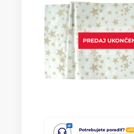
PREDAJ UKONČE
Potrebujete poradiť?
offl