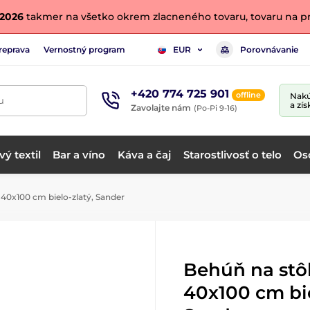
. 2026
takmer na všetko okrem zlacneného tovaru, tovaru na pr
reprava
Vernostný program
Porovnávanie
EUR
+420 774 725 901
offline
Nakú
u
a zís
Zavolajte nám
(Po-Pi 9-16)
ý textil
Bar a víno
Káva a čaj
Starostlivosť o telo
Os
40x100 cm bielo-zlatý, Sander
Behúň na stô
40x100 cm bie