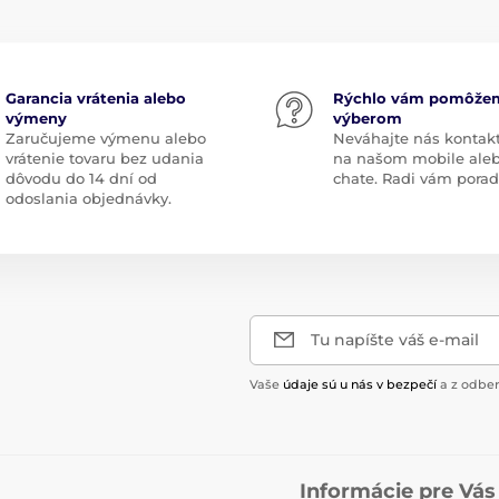
Garancia vrátenia alebo
Rýchlo vám pomôže
výmeny
výberom
Zaručujeme výmenu alebo
Neváhajte nás kontak
vrátenie tovaru bez udania
na našom mobile ale
dôvodu do 14 dní od
chate. Radi vám pora
odoslania objednávky.
Tu napíšte váš e-mail
Vaše
údaje sú u nás v bezpečí
a z odber
Informácie pre Vás