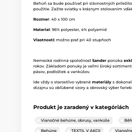
Behúň sa bude používať pri slávnostných príležit
použitie. Zažite sviatky s krásnym stolovaním vď
Rozmer
: 40 x 100 cm
Material
: 96% polyester, 4% polyamid
Vlastnosti:
možno prať pri 40 stupňoch
Nemecká rodinná spoločnosť
Sander
ponúka
exkl
rokov. Základom ponuky je veľmi široký sortiment
pásov, podložiek a vankúšov.
Ide vždy o starostlivo vybrané
materiály
s dokonal
dizajnu sú obľúbené vzory a obrovský výber farieb
Produkt je zaradený v kategóriách
Vianočné behúne, obrusy, vankúše
Běh
Behúne
TEXTIL V AKCII
Vianočn