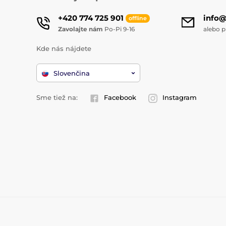
+420 774 725 901
info
offline
Zavolajte nám
Po-Pi 9-16
alebo p
Kde nás nájdete
Slovenčina
Sme tiež na:
Facebook
Instagram