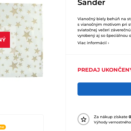
Sander
Vianočný biely behúň na st
s vianočným motívom pri st
sviatočnej večeri záverečnú
vyrobený aj so špeciálnou 
NÝ
Viac informácií ›
PREDAJ UKONČEN
Za nákup získate
Výhody vernostného
ine