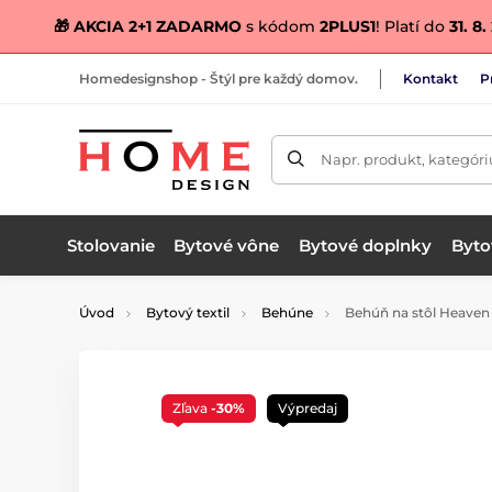
🎁 AKCIA 2+1 ZADARMO
s kódom
2PLUS1
! Platí do
31. 8
Homedesignshop - Štýl pre každý domov.
Kontakt
P
Napr. produkt, kategóri
Stolovanie
Bytové vône
Bytové doplnky
Bytov
Úvod
Bytový textil
Behúne
Behúň na stôl Heaven 
Zľava
-30%
Výpredaj