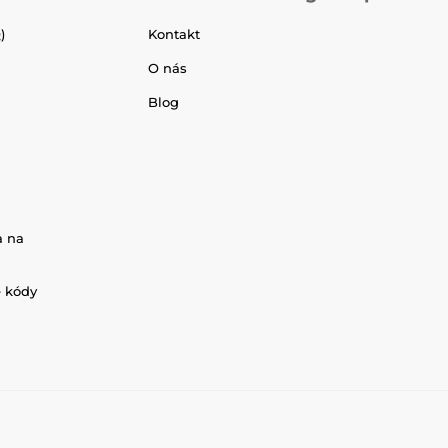
)
Kontakt
O nás
Blog
a na
é kódy