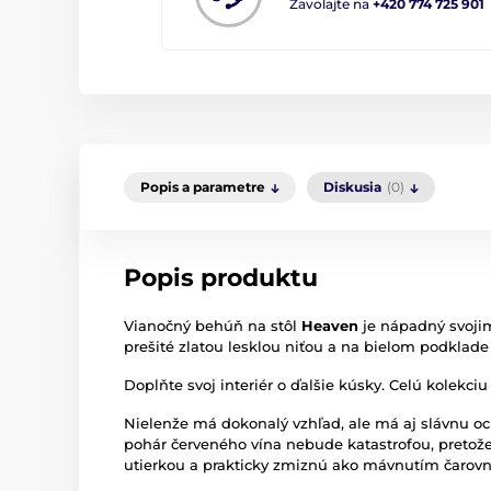
Zavolajte na
+420 774 725 901
Popis a parametre
Diskusia
(0)
Popis produktu
Vianočný behúň na stôl
Heaven
je nápadný svojim
prešité zlatou lesklou niťou a na bielom podklade
Doplňte svoj interiér o ďalšie kúsky. Celú kolek
Nielenže má dokonalý vzhľad, ale má aj slávnu o
pohár červeného vína nebude katastrofou, pretože
utierkou a prakticky zmiznú ako mávnutím čarovn