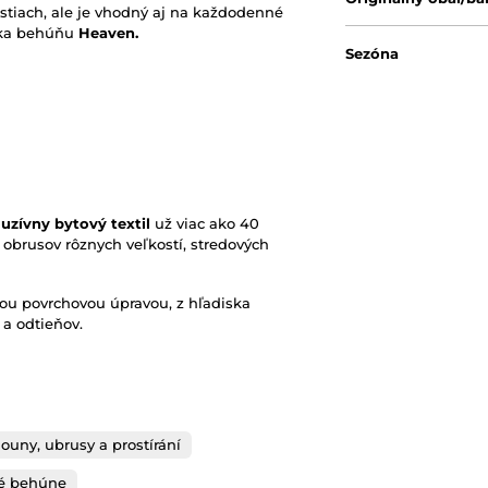
ostiach, ale je vhodný aj na každodenné
aka
behúňu
Heaven.
Sezóna
uzívny bytový textil
už viac ako 40
 obrusov rôznych veľkostí, stredových
ou povrchovou úpravou, z hľadiska
 a odtieňov.
ouny, ubrusy a prostírání
é behúne