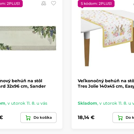
om: 2PLUS1
S kódom: 2PLUS1
nový behúň na stôl
Veľkonočný behúň na stôl
ard 32x96 cm, Sander
Tres Jolie 140x45 cm, Easy
om
,
v utorok 11. 8. u vás
Skladom
,
v utorok 11. 8. u 
 €
18,14 €
Do košíka
Do k