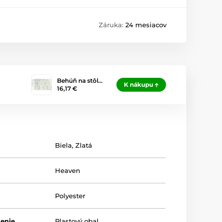
Záruka:
24 mesiacov
Behúň na stôl…
K nákupu
16,17 €
Biela
,
Zlatá
Heaven
Polyester
lenie
Plastový obal