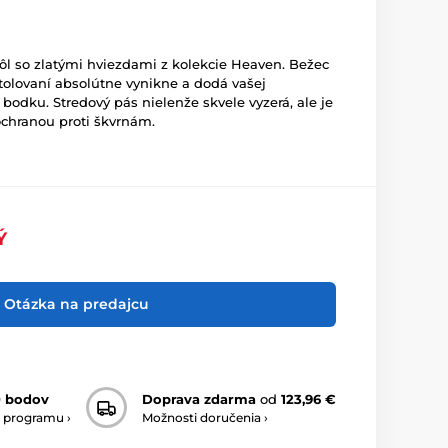
ôl so zlatými hviezdami z kolekcie Heaven. Bežec
olovaní absolútne vynikne a dodá vašej
 bodku. Stredový pás nielenže skvele vyzerá, ale je
ochranou proti škvrnám.
Ý
Otázka na predajcu
0 bodov
Doprava zdarma
od
123,96 €
 programu ›
Možnosti doručenia ›