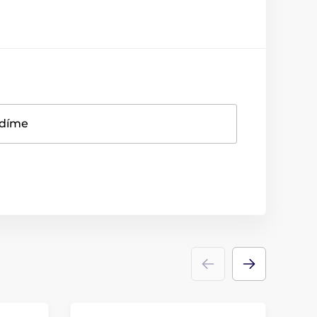
adíme