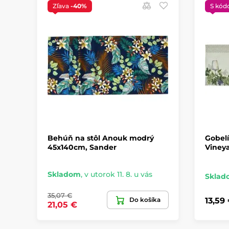
Zľava
-40%
S kód
Behúň na stôl Anouk modrý
Gobelí
45x140cm, Sander
Viney
Skladom
,
v utorok 11. 8. u vás
Sklad
35,07 €
Do košíka
13,59
21,05 €