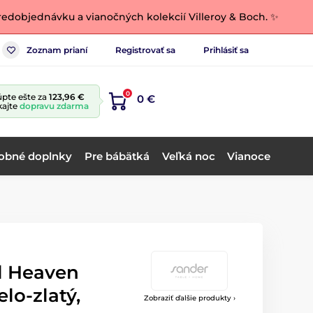
edobjednávku a vianočných kolekcií Villeroy & Boch. ✨
Zoznam prianí
Registrovať sa
Prihlásiť sa
0
pte ešte za
123,96 €
0 €
kajte
dopravu zdarma
obné doplnky
Pre bábätká
Veľká noc
Vianoce
l Heaven
lo-zlatý,
Zobraziť ďalšie produkty ›