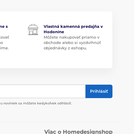
me s
Vlastná kamenná predajňa v
Hodoníne
tovať
Môžete nakupovať priamo v
bo
obchode alebo si vyzdvihnúť
díme.
objednávky z eshopu.
Prihlásiť
u noviniek sa môžete kedykoľvek odhlásiť.
Viac o Homedesignshop