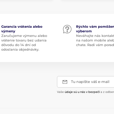
Garancia vrátenia alebo
Rýchlo vám pomôže
výmeny
výberom
Zaručujeme výmenu alebo
Neváhajte nás kontak
vrátenie tovaru bez udania
na našom mobile ale
dôvodu do 14 dní od
chate. Radi vám pora
odoslania objednávky.
Tu napíšte váš e-mail
Vaše
údaje sú u nás v bezpečí
a z odber