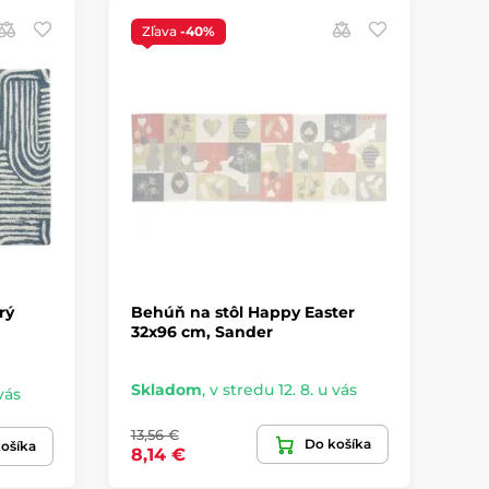
Zľava
-40%
Z
V
rý
Behúň na stôl Happy Easter
Vi
32x96 cm, Sander
ma
Sa
Skladom
,
v stredu 12. 8. u vás
Sk
vás
13,56 €
9,
Do košíka
ošíka
8,14 €
6,