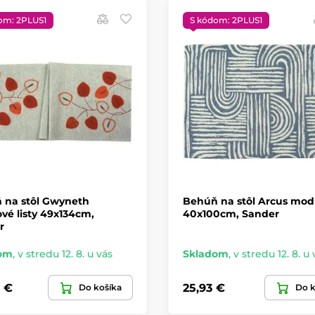
om: 2PLUS1
S kódom: 2PLUS1
 na stôl Gwyneth
Behúň na stôl Arcus mod
vé listy 49x134cm,
40x100cm, Sander
r
om
,
v stredu 12. 8. u vás
Skladom
,
v stredu 12. 8. u 
8 €
25,93 €
Do košíka
Do k