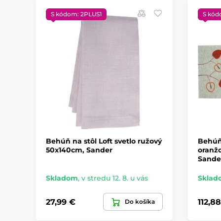
S kódom: 2PLUS1
S kód
Behúň na stôl Loft svetlo ružový
Behúň
50x140cm, Sander
oranžo
Sande
Skladom
,
v stredu 12. 8. u vás
Sklad
27,99 €
112,8
Do košíka