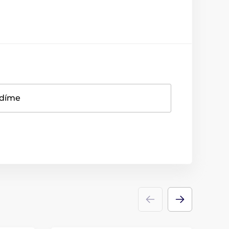
adíme