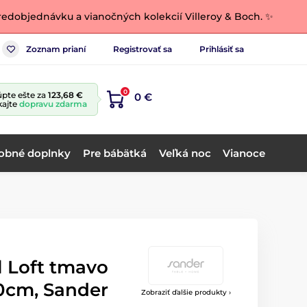
edobjednávku a vianočných kolekcií Villeroy & Boch. ✨
Zoznam prianí
Registrovať sa
Prihlásiť sa
0
pte ešte za
123,68 €
0 €
kajte
dopravu zdarma
obné doplnky
Pre bábätká
Veľká noc
Vianoce
l Loft tmavo
0cm, Sander
Zobraziť ďalšie produkty ›