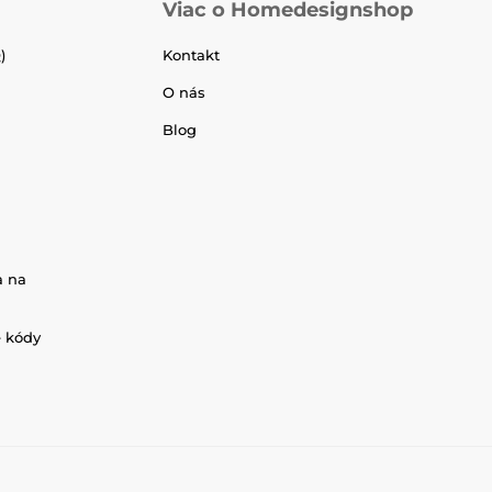
Viac o Homedesignshop
)
Kontakt
O nás
Blog
a na
é kódy