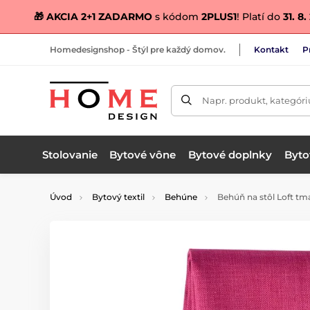
🎁 AKCIA 2+1 ZADARMO
s kódom
2PLUS1
! Platí do
31. 8
Homedesignshop - Štýl pre každý domov.
Kontakt
P
Napr. produkt, kategóri
Stolovanie
Bytové vône
Bytové doplnky
Bytov
Úvod
Bytový textil
Behúne
Behúň na stôl Loft tm