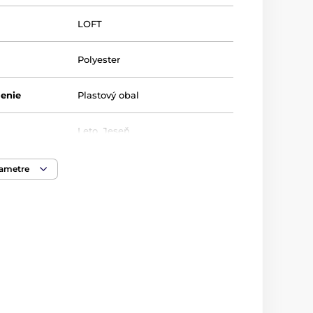
LOFT
Polyester
lenie
Plastový obal
Leto
,
Jeseň
rametre