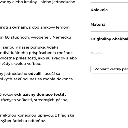
 svadby alebo krstiny - alebo jednoducho
Kolekcia
Materiál
proti škvrnám,
s obdĺžnikový lemom
é pri 60 stupňoch, vyrobené v Nemecku
Originálny obal/ba
í sériou v našej ponuke. Vďaka
individuálneho prispôsobenia možno s
Sezóna
ávnostné príležitosti, ako sú svadby alebo
e vždy skvelou voľbou.
Zobraziť všetky pa
iny jednoducho
odvalil
: usuší sa
oľkých sekúnd, než sa mohla dokonca
0 rokov
exkluzívny domáce textil
.
ôznych veľkostí, stredových pásov,
erfektnou konečnou úpravou, z hľadiska
 výber farieb a odtieňov.