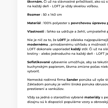
škvrnám.
Či už na slávnostné príležitosti, ako sú
na každý deň - LOFT je vždy skvelou voľbou.
Rozmer
: 50 x 140 cm
Materiál
: 100% polyester s
povrchovou úpravou 
Vlastnosti
: ľahko sa udržuje a žehlí, umývateľn
Nie je nič za to, že
LOFT
je zďaleka najpopulárnejš
modernému
, prirodzenému vzhľadu a možnosti 
LOFT dokonale usporiadať
každý
stôl. Či už na sl
krstiny - alebo jednoducho na každý deň - LOFT j
Sofistikované
vybavenie umožňuje, aby sa tekut
kuchynským papierom, škvrna zmizne počas niek
vytvoriť.
Nemecká rodinná firma
Sander
ponúka už vyše 4
Základom ponuky je veľmi široká ponuka obrusov r
prestieraní a vankúšov.
Vždy sa jedná o starostlivo vybrané
materiály
s p
dizajnu sú k dispozícii populárne vzory a obrovský