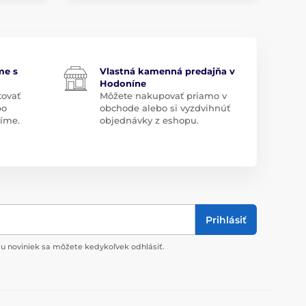
me s
Vlastná kamenná predajňa v
Hodoníne
tovať
Môžete nakupovať priamo v
bo
obchode alebo si vyzdvihnúť
díme.
objednávky z eshopu.
Prihlásiť
u noviniek sa môžete kedykoľvek odhlásiť.