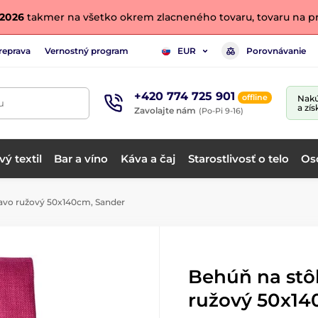
. 2026
takmer na všetko okrem zlacneného tovaru, tovaru na pr
reprava
Vernostný program
Porovnávanie
EUR
+420 774 725 901
offline
Nakú
u
a zís
Zavolajte nám
(Po-Pi 9-16)
ý textil
Bar a víno
Káva a čaj
Starostlivosť o telo
Os
avo ružový 50x140cm, Sander
Behúň na stô
ružový 50x14