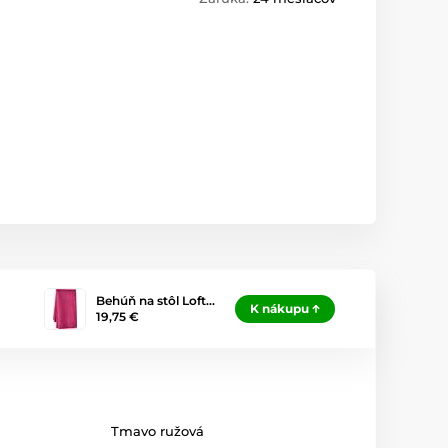
Behúň na stôl Loft…
K nákupu
19,75 €
Tmavo ružová