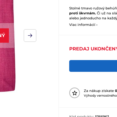
Stolné tmavo ružový behúň
proti škvrnám.
Či už na sl
alebo jednoducho na každý 
Viac informácií ›
NÝ
PREDAJ UKONČEN
Za nákup získate
Výhody vernostného
Kód produktu:
5366963