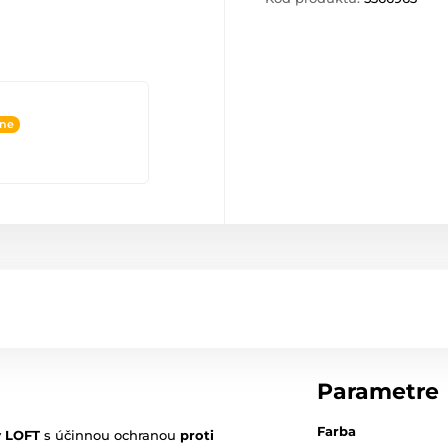
ine
Parametre
Farba
y
LOFT
s účinnou ochranou
proti