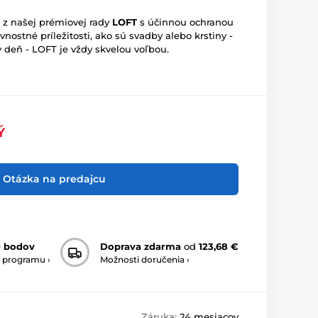
 z našej prémiovej rady
LOFT
s účinnou ochranou
ávnostné príležitosti, ako sú svadby alebo krstiny -
deň - LOFT je vždy skvelou voľbou.
Ý
Otázka na predajcu
0 bodov
Doprava zdarma
od
123,68 €
 programu ›
Možnosti doručenia ›
Záruka:
24 mesiacov