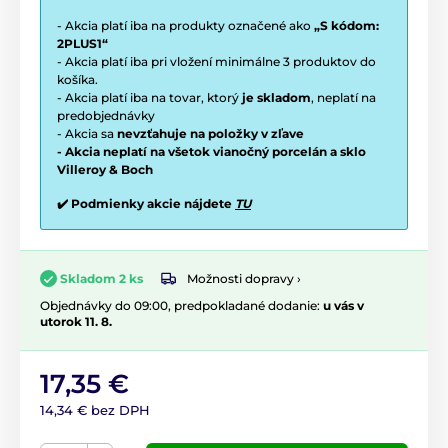
- Akcia platí iba na produkty označené ako
„S kódom:
2PLUS1“
- Akcia platí iba pri vložení minimálne 3 produktov do
košíka.
- Akcia platí iba na tovar, ktorý
je skladom
, neplatí na
predobjednávky
- Akcia sa
nevzťahuje na položky v zľave
- Akcia neplatí na všetok vianočný porcelán a sklo
Villeroy & Boch
✔️ Podmienky akcie nájdete
TU
Možnosti dopravy ›
Skladom 2 ks
Objednávky do 09:00, predpokladané dodanie:
u vás v
utorok 11. 8.
17,35 €
14,34 € bez DPH