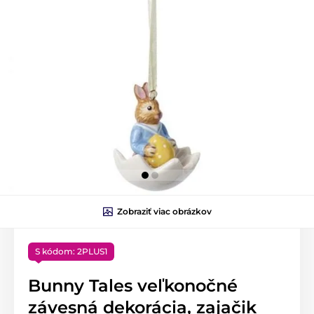
Zobraziť viac obrázkov
S kódom: 2PLUS1
Bunny Tales veľkonočné
závesná dekorácia, zajačik