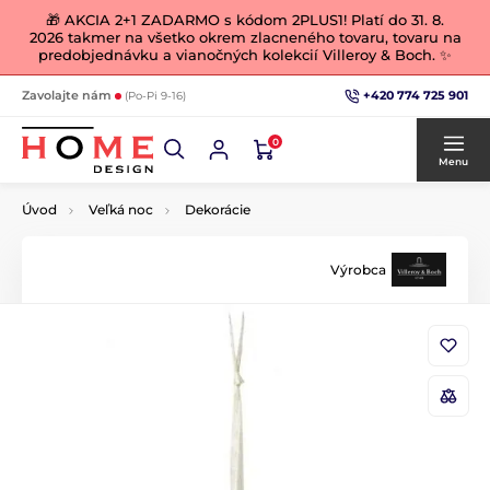
🎁 AKCIA 2+1 ZADARMO s kódom 2PLUS1! Platí do 31. 8.
2026 takmer na všetko okrem zlacneného tovaru, tovaru na
predobjednávku a vianočných kolekcií Villeroy & Boch. ✨
+420 774 725 901
Zavolajte nám
(Po-Pi 9-16)
0
Menu
Úvod
Veľká noc
Dekorácie
Výrobca