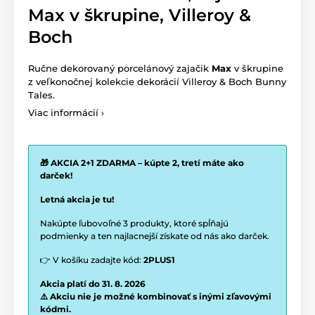
Max v škrupine, Villeroy &
Boch
Ručne dekorovaný porcelánový zajačik
Max
v škrupine
z veľkonočnej kolekcie dekorácií Villeroy & Boch Bunny
Tales.
Viac informácií ›
🎁 AKCIA 2+1 ZDARMA – kúpte 2, tretí máte ako
darček!
Letná akcia je tu!
Nakúpte ľubovoľné 3 produkty, ktoré spĺňajú
podmienky a ten najlacnejší získate od nás ako darček.
👉 V košíku zadajte kód:
2PLUS1
Akcia platí do 31. 8. 2026
⚠️ Akciu nie je možné kombinovať s inými zľavovými
kódmi.