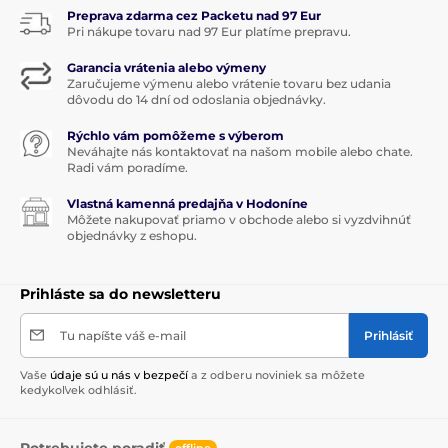
Preprava zdarma cez Packetu nad 97 Eur
Pri nákupe tovaru nad 97 Eur platíme prepravu.
Garancia vrátenia alebo výmeny
Zaručujeme výmenu alebo vrátenie tovaru bez udania
dôvodu do 14 dní od odoslania objednávky.
Rýchlo vám pomôžeme s výberom
Neváhajte nás kontaktovať na našom mobile alebo chate.
Radi vám poradíme.
Vlastná kamenná predajňa v Hodoníne
Môžete nakupovať priamo v obchode alebo si vyzdvihnúť
objednávky z eshopu.
Prihláste sa do newsletteru
Tu napíšte váš e-mail
Prihlásiť
Vaše
údaje sú u nás v bezpečí
a z odberu noviniek sa môžete
kedykoľvek odhlásiť.
Potrebujete poradiť