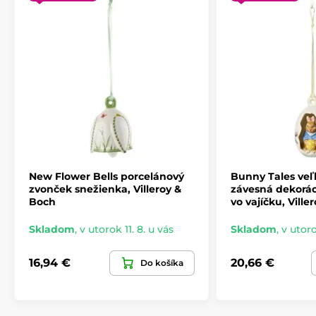
New Flower Bells porcelánový
Bunny Tales ve
zvonček snežienka, Villeroy &
závesná dekorác
Boch
vo vajíčku, Ville
Skladom
,
v utorok 11. 8. u vás
Skladom
,
v utoro
16,94 €
20,66 €
Do košíka