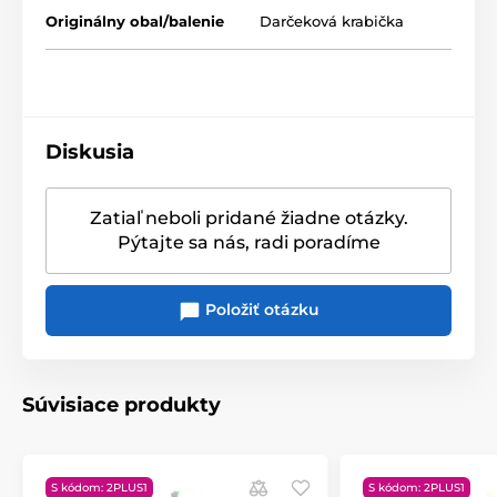
navodia veľkonočnú atmosféru.
Originálny obal/balenie
Darčeková krabička
Veľkonočná kolekcia dekorácií Bunny Tales
Materiál
: vyrobené z kvalitného porcelánu
Rozmer
: 5 cm
Diskusia
Vlastnosti
: sčasti ručne dekorované
Zatiaľ neboli pridané žiadne otázky.
Pýtajte sa nás, radi poradíme
Produkt je zaradený v kategóriách
Položiť otázku
Dekorace
Dekorácie
Súvisiace produkty
S kódom: 2PLUS1
S kódom: 2PLUS1