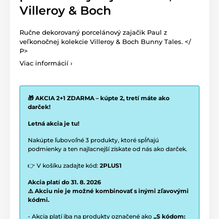
Villeroy & Boch
Ručne dekorovaný porcelánový zajačik Paul z
veľkonočnej kolekcie Villeroy & Boch Bunny Tales. </
P>
Viac informácií ›
🎁 AKCIA 2+1 ZDARMA – kúpte 2, tretí máte ako
darček!
Letná akcia je tu!
Nakúpte ľubovoľné 3 produkty, ktoré spĺňajú
podmienky a ten najlacnejší získate od nás ako darček.
👉 V košíku zadajte kód:
2PLUS1
Akcia platí do 31. 8. 2026
⚠️ Akciu nie je možné kombinovať s inými zľavovými
kódmi.
- Akcia platí iba na produkty označené ako
„S kódom: