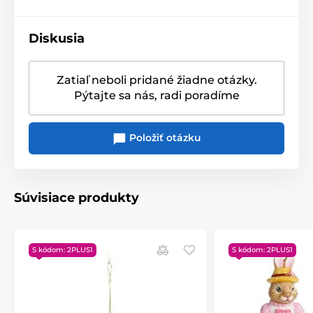
Kolekcia
Bunny Tales
- Štýlové nápady na dekorácie
pre celú rodinu. Vysoko kvalitné, čiastočne ručne
Diskusia
maľované porcelánové doplnky v kolekcii Bunny Tales
sú nápadité a vyrobené s veľkým dôrazom na detail.
Očarujúce zajačikovia dievčat a chlapcov zdobia
Zatiaľ neboli pridané žiadne otázky.
svietniky na čajové sviečky, stojančeky na vajíčka a
Pýtajte sa nás, radi poradíme
množstvo ďalších dekoratívnych predmetov. Veselí
zajačikovia prihopkajú k vám domov, cestujú v
lietadlách, teplovzdušných balónoch alebo autách a
Položiť otázku
navodia veľkonočnú atmosféru.
Veľkonočné kolekcia dekorácií Bunny Tales
Materiál
: vyrobené z kvalitného porcelánu
Súvisiace produkty
Rozmer
: 8 cm
Vlastnosti
: figúrky sú sčasti ručne dekorované
S kódom: 2PLUS1
S kódom: 2PLUS1