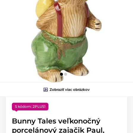
Zobraziť viac obrázkov
S kódom: 2PLUS1
Bunny Tales veľkonočný
porcelánový zajačik Paul,