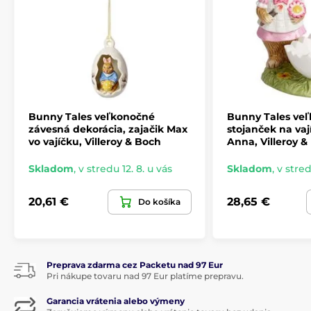
Bunny Tales veľkonočné
Bunny Tales ve
závesná dekorácia, zajačik Max
stojanček na vaj
vo vajíčku, Villeroy & Boch
Anna, Villeroy &
Skladom
,
v stredu 12. 8. u vás
Skladom
,
v stred
20,61 €
28,65 €
Do košíka
Preprava zdarma cez Packetu nad 97 Eur
Pri nákupe tovaru nad 97 Eur platíme prepravu.
Garancia vrátenia alebo výmeny