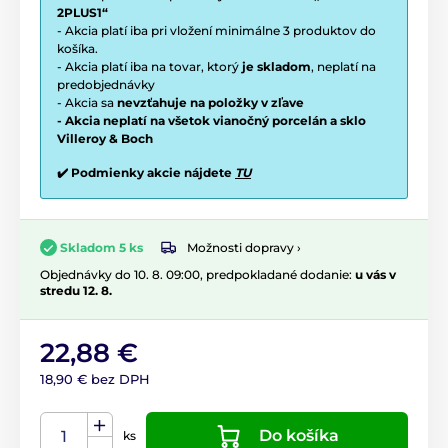
2PLUS1“
- Akcia platí iba pri vložení minimálne 3 produktov do
košíka.
- Akcia platí iba na tovar, ktorý
je skladom
, neplatí na
predobjednávky
- Akcia sa
nevzťahuje na položky v zľave
- Akcia neplatí na všetok vianočný porcelán a sklo
Villeroy & Boch
✔️ Podmienky akcie nájdete
TU
Možnosti dopravy ›
Skladom 5 ks
Objednávky do 10. 8. 09:00, predpokladané dodanie:
u vás v
stredu 12. 8.
22,88 €
18,90 € bez DPH
Do košíka
ks