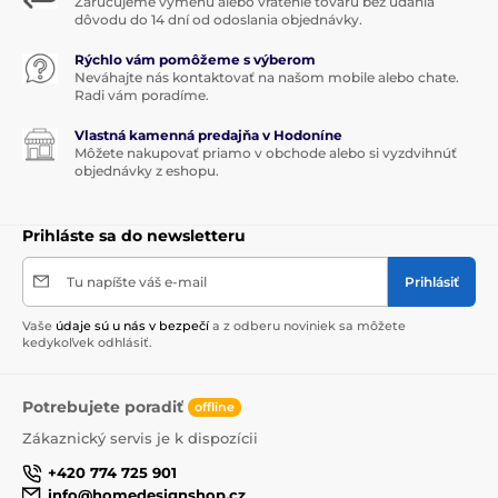
Zaručujeme výmenu alebo vrátenie tovaru bez udania
dôvodu do 14 dní od odoslania objednávky.
Rýchlo vám pomôžeme s výberom
Neváhajte nás kontaktovať na našom mobile alebo chate.
Radi vám poradíme.
Vlastná kamenná predajňa v Hodoníne
Môžete nakupovať priamo v obchode alebo si vyzdvihnúť
objednávky z eshopu.
Prihláste sa do newsletteru
Tu napíšte váš e-mail
Prihlásiť
Vaše
údaje sú u nás v bezpečí
a z odberu noviniek sa môžete
kedykoľvek odhlásiť.
Potrebujete poradiť
offline
Zákaznický servis je k dispozícii
+420 774 725 901
info@homedesignshop.cz