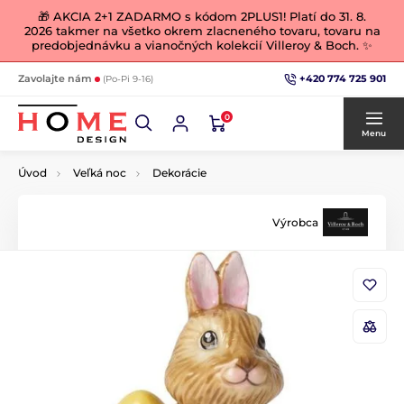
🎁 AKCIA 2+1 ZADARMO s kódom 2PLUS1! Platí do 31. 8.
2026 takmer na všetko okrem zlacneného tovaru, tovaru na
predobjednávku a vianočných kolekcií Villeroy & Boch. ✨
+420 774 725 901
Zavolajte nám
(Po-Pi 9-16)
0
Menu
Úvod
Veľká noc
Dekorácie
Výrobca