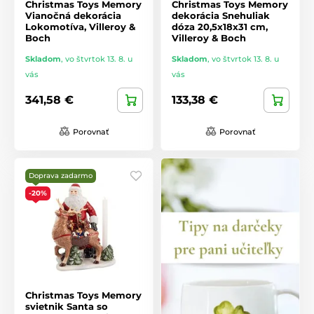
Christmas Toys Memory
Christmas Toys Memory
Vianočná dekorácia
dekorácia Snehuliak
Lokomotíva, Villeroy &
dóza 20,5x18x31 cm,
Boch
Villeroy & Boch
Skladom
,
vo štvrtok 13. 8. u
Skladom
,
vo štvrtok 13. 8. u
vás
vás
341,58 €
133,38 €
Porovnať
Porovnať
Doprava zadarmo
-20%
Christmas Toys Memory
svietnik Santa so