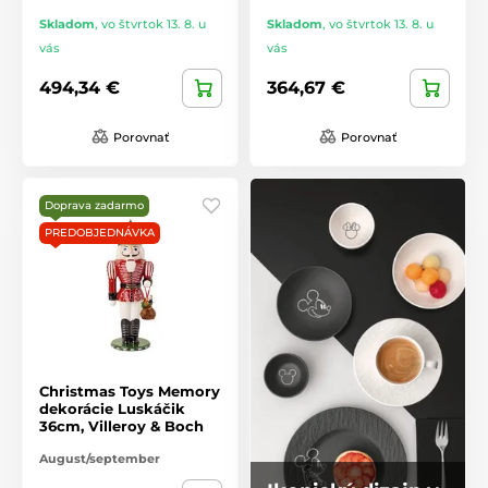
Skladom
,
vo štvrtok 13. 8. u
Skladom
,
vo štvrtok 13. 8. u
vás
vás
494,34 €
364,67 €
Porovnať
Porovnať
Doprava zadarmo
PREDOBJEDNÁVKA
Christmas Toys Memory
dekorácie Luskáčik
36cm, Villeroy & Boch
August/september