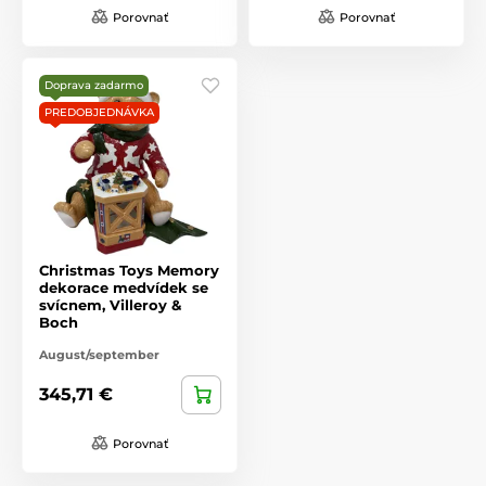
Porovnať
Porovnať
Doprava zadarmo
PREDOBJEDNÁVKA
Christmas Toys Memory
dekorace medvídek se
svícnem, Villeroy &
Boch
August/september
345,71 €
Porovnať