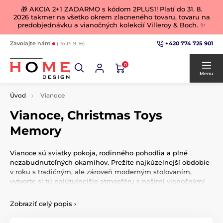
🎁 AKCIA 2+1 ZADARMO s kódom 2PLUS1! Platí do 31. 8.
2026 takmer na všetko okrem zlacneného tovaru, tovaru na
predobjednávku a vianočných kolekcií Villeroy & Boch. ✨
+420 774 725 901
Zavolajte nám
(Po-Pi 9-16)
0
Menu
Úvod
Vianoce
Vianoce, Christmas Toys
Memory
Vianoce sú sviatky pokoja, rodinného pohodlia a plné
nezabudnuteľných okamihov. Prežite najkúzelnejší obdobie
v roku s tradičným, ale zároveň moderným stolovaním,
vytvorte si tú najútulnejšie atmosféru s našimi vianočnými
dekoráciami, figúrkami, ozdobami, vencami a svetielkami,
ktoré pre Vás každý rok poctivo vyberáme.
Zobraziť celý popis
›