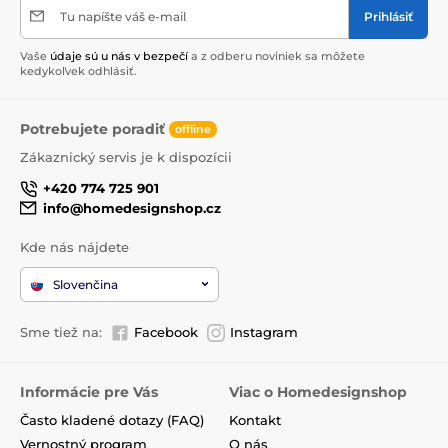
Tu napíšte váš e-mail
Prihlásiť
Vaše
údaje sú u nás v bezpečí
a z odberu noviniek sa môžete
kedykoľvek odhlásiť.
Potrebujete poradiť
offline
Zákaznický servis je k dispozícii
+420 774 725 901
info@homedesignshop.cz
Kde nás nájdete
Slovenčina
Sme tiež na:
Facebook
Instagram
Informácie pre Vás
Viac o Homedesignshop
Často kladené dotazy (FAQ)
Kontakt
Vernostný program
O nás