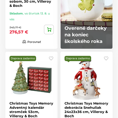
sobom, 30 cm, Villeroy
& Boch
Skladom
,
vo štvrtok 13. 8. u
vás
Overené darčeky
345,71 €
276,57 €
na koniec
školského roka
Porovnať
Doprava zadarmo
Doprava zadarmo
Christmas Toys Memory
Christmas Toys Memory
Adventný kalendár
dekorácia Snehuliak
stromček 53cm,
24x23x36 cm, Villeroy &
Villeroy & Boch
Boch