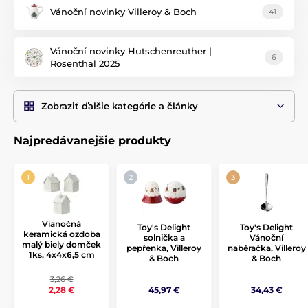
Vánoční novinky Villeroy & Boch
41
Vánoční novinky Hutschenreuther |
6
Rosenthal 2025
Zobraziť ďalšie kategórie a články
Najpredávanejšie produkty
Vianočná
Toy's Delight
Toy's Delight
keramická ozdoba
solnička a
Vánoční
malý biely domček
pepřenka, Villeroy
naběračka, Villeroy
1ks, 4x4x6,5 cm
& Boch
& Boch
3,26 €
45,97 €
34,43 €
2,28 €