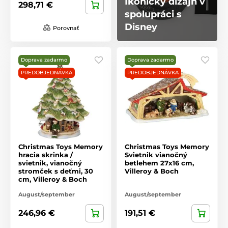
Ikonický dizajn v
298,71 €
spolupráci s
Disney
Porovnať
Doprava zadarmo
Doprava zadarmo
PREDOBJEDNÁVKA
PREDOBJEDNÁVKA
Christmas Toys Memory
Christmas Toys Memory
hracia skrinka /
Svietnik vianočný
svietnik, vianočný
betlehem 27x16 cm,
stromček s deťmi, 30
Villeroy & Boch
cm, Villeroy & Boch
August/september
August/september
246,96 €
191,51 €