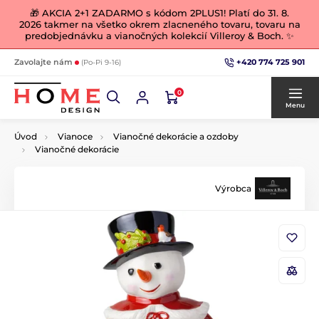
🎁 AKCIA 2+1 ZADARMO s kódom 2PLUS1! Platí do 31. 8.
2026 takmer na všetko okrem zlacneného tovaru, tovaru na
predobjednávku a vianočných kolekcií Villeroy & Boch. ✨
+420 774 725 901
Zavolajte nám
(Po-Pi 9-16)
0
Menu
Úvod
Vianoce
Vianočné dekorácie a ozdoby
Vianočné dekorácie
Výrobca