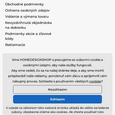
Obchodné podmienky
Ochrana osobných údajov
Vrátenie a výmena tovaru
Nevyzdvihnutá objednávka
na dobierku
Podmienky akcie a zľavové
kódy
Reklamacie
Sme HOMEDESIGNSHOP a pracujeme so súbormi cookie a
osobnými údajmi, aby naše služby fungovali.
Aby sme vedeli, čo sa na našej stránke deje, a aby sme mohli
prispôsobiť naše reklamy, ponúknuť vám zľavu a spríjemniť vám
nákupný proces. Súhlasíte s používaním všetkých
cookies
?
Nesúhlasím
Súhlasím
V súlade so zákonom táto webová stránka ukladá do vášho zariadenia
súbory, všeobecne známe ako cookies. Ak chcete používať túto
© 2026 www.homedesignshop.sk ⦁ E-shop vytvorila
SIMPLIA.cz