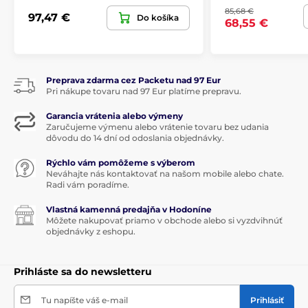
85,68 €
97,47 €
Do košíka
68,55 €
Produkt je zaradený v kategóriách
Vianočné dekorácie
Preprava zdarma cez Packetu nad 97 Eur
Vánoční dekorace a doplňky Villeroy & Boch
Pri nákupe tovaru nad 97 Eur platíme prepravu.
Garancia vrátenia alebo výmeny
Zaručujeme výmenu alebo vrátenie tovaru bez udania
dôvodu do 14 dní od odoslania objednávky.
Rýchlo vám pomôžeme s výberom
Neváhajte nás kontaktovať na našom mobile alebo chate.
Radi vám poradíme.
Vlastná kamenná predajňa v Hodoníne
Môžete nakupovať priamo v obchode alebo si vyzdvihnúť
objednávky z eshopu.
Prihláste sa do newsletteru
Tu napíšte váš e-mail
Prihlásiť