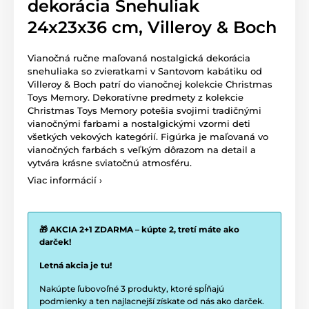
dekorácia Snehuliak
24x23x36 cm, Villeroy & Boch
Vianočná ručne maľovaná nostalgická dekorácia
snehuliaka so zvieratkami v Santovom kabátiku od
Villeroy & Boch patrí do vianočnej kolekcie Christmas
Toys Memory. Dekoratívne predmety z kolekcie
Christmas Toys Memory potešia svojimi tradičnými
vianočnými farbami a nostalgickými vzormi deti
všetkých vekových kategórií. Figúrka je maľovaná vo
vianočných farbách s veľkým dôrazom na detail a
vytvára krásne sviatočnú atmosféru.
Viac informácií ›
🎁 AKCIA 2+1 ZDARMA – kúpte 2, tretí máte ako
darček!
Letná akcia je tu!
Nakúpte ľubovoľné 3 produkty, ktoré spĺňajú
podmienky a ten najlacnejší získate od nás ako darček.