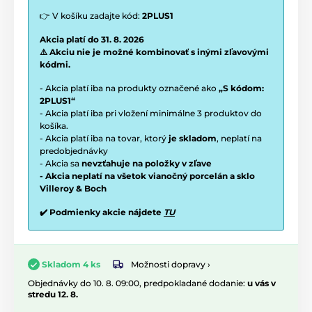
👉 V košíku zadajte kód:
2PLUS1
Akcia platí do 31. 8. 2026
⚠️ Akciu nie je možné kombinovať s inými zľavovými
kódmi.
- Akcia platí iba na produkty označené ako
„S kódom:
2PLUS1“
- Akcia platí iba pri vložení minimálne 3 produktov do
košíka.
- Akcia platí iba na tovar, ktorý
je skladom
, neplatí na
predobjednávky
- Akcia sa
nevzťahuje na položky v zľave
- Akcia neplatí na všetok vianočný porcelán a sklo
Villeroy & Boch
✔️ Podmienky akcie nájdete
TU
Možnosti dopravy ›
Skladom 4 ks
Objednávky do 10. 8. 09:00, predpokladané dodanie:
u vás v
stredu 12. 8.