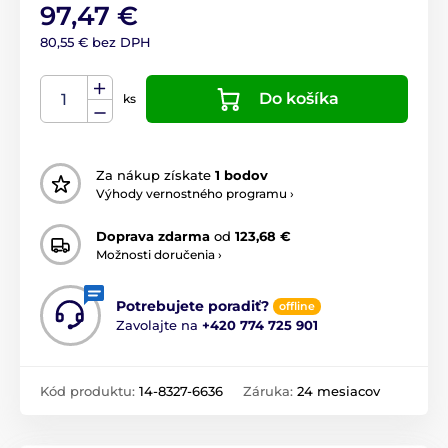
97,47 €
80,55 € bez DPH
Do košíka
ks
Za nákup získate
1 bodov
Výhody vernostného programu ›
Doprava zdarma
od
123,68 €
Možnosti doručenia ›
Potrebujete poradiť?
offline
Zavolajte na
+420 774 725 901
Kód produktu:
14-8327-6636
Záruka:
24 mesiacov