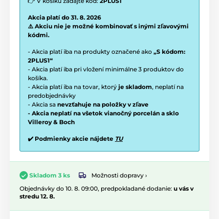
👉 V košíku zadajte kód:
2PLUS1
Akcia platí do 31. 8. 2026
⚠️ Akciu nie je možné kombinovať s inými zľavovými
kódmi.
- Akcia platí iba na produkty označené ako
„S kódom:
2PLUS1“
- Akcia platí iba pri vložení minimálne 3 produktov do
košíka.
- Akcia platí iba na tovar, ktorý
je skladom
, neplatí na
predobjednávky
- Akcia sa
nevzťahuje na položky v zľave
- Akcia neplatí na všetok vianočný porcelán a sklo
Villeroy & Boch
✔️ Podmienky akcie nájdete
TU
Možnosti dopravy ›
Skladom 3 ks
Objednávky do 10. 8. 09:00, predpokladané dodanie:
u vás v
stredu 12. 8.