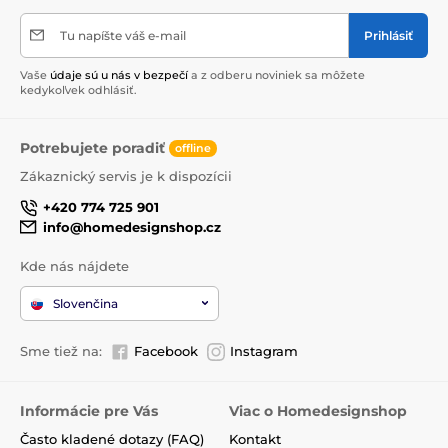
Tu napíšte váš e-mail
Prihlásiť
Vaše
údaje sú u nás v bezpečí
a z odberu noviniek sa môžete
kedykoľvek odhlásiť.
Potrebujete poradiť
offline
Zákaznický servis je k dispozícii
+420 774 725 901
info@homedesignshop.cz
Kde nás nájdete
Slovenčina
Sme tiež na:
Facebook
Instagram
Informácie pre Vás
Viac o Homedesignshop
Často kladené dotazy (FAQ)
Kontakt