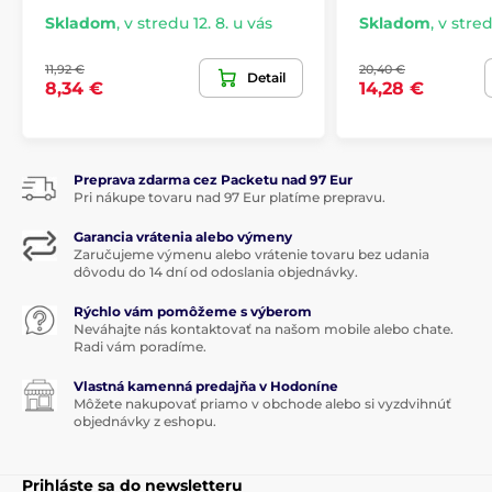
aj hodnotu, ktorá poteší počas mnohých ďalších
Skladom
,
v stredu 12. 8. u vás
Skladom
,
v stred
Vianoc.
11,92 €
20,40 €
Detail
8,34 €
14,28 €
Produkt je zaradený v kategóriách
Vianočné dekorácie
Preprava zdarma cez Packetu nad 97 Eur
Vánoční dekorace a doplňky Villeroy & Boch
Pri nákupe tovaru nad 97 Eur platíme prepravu.
Garancia vrátenia alebo výmeny
Zaručujeme výmenu alebo vrátenie tovaru bez udania
dôvodu do 14 dní od odoslania objednávky.
Rýchlo vám pomôžeme s výberom
Neváhajte nás kontaktovať na našom mobile alebo chate.
Radi vám poradíme.
Vlastná kamenná predajňa v Hodoníne
Môžete nakupovať priamo v obchode alebo si vyzdvihnúť
objednávky z eshopu.
Prihláste sa do newsletteru