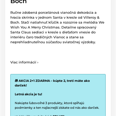
Boch
Ručne zdobená porcelánová vianočná dekorácia a
hracia skrinka v jednom Santa v kresle od Villeroy &
Boch. Stačí natiahnuť kľúčik a rozoznie sa melódia We
Wish You A Merry Christmas. Detailne spracovaný
Santa Claus sediaci v kresle s dieťaťom vnesie do
interiéru čaro tradičných Vianoc a stane sa
neprehliadnuteľnou súčasťou sviatočnej výzdoby.
Viac informácií ›
🎁 AKCIA 2+1 ZDARMA – kúpte 2, tretí máte ako
darček!
Letná akcia je tu!
Nakúpte ľubovoľné 3 produkty, ktoré spĺňajú
podmienky a ten najlacnejší získate od nás ako darček.