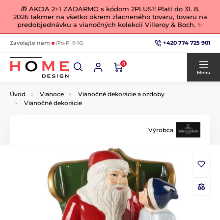
🎁 AKCIA 2+1 ZADARMO s kódom 2PLUS1! Platí do 31. 8.
2026 takmer na všetko okrem zlacneného tovaru, tovaru na
predobjednávku a vianočných kolekcií Villeroy & Boch. ✨
+420 774 725 901
Zavolajte nám
(Po-Pi 9-16)
0
Menu
Úvod
Vianoce
Vianočné dekorácie a ozdoby
Vianočné dekorácie
Výrobca