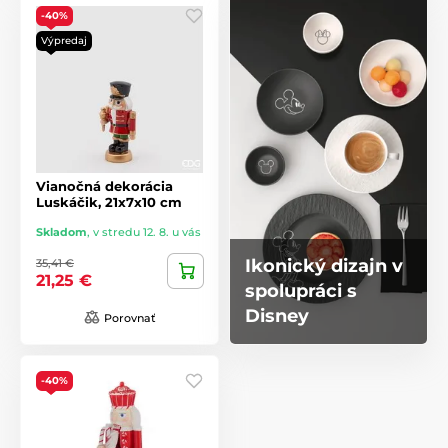
-40%
Výpredaj
Vianočná dekorácia
Luskáčik, 21x7x10 cm
Skladom
,
v stredu 12. 8. u vás
Ikonický dizajn v
35,41 €
21,25 €
spolupráci s
Disney
Porovnať
-40%