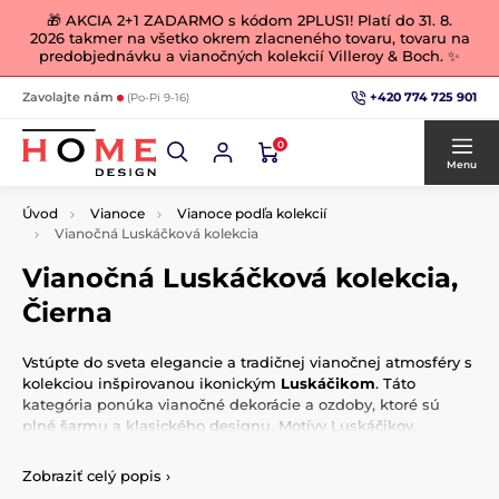
🎁 AKCIA 2+1 ZADARMO s kódom 2PLUS1! Platí do 31. 8.
2026 takmer na všetko okrem zlacneného tovaru, tovaru na
predobjednávku a vianočných kolekcií Villeroy & Boch. ✨
+420 774 725 901
Zavolajte nám
(Po-Pi 9-16)
0
Menu
Úvod
Vianoce
Vianoce podľa kolekcií
Vianočná Luskáčková kolekcia
Vianočná Luskáčková kolekcia,
Čierna
Vstúpte do sveta elegancie a tradičnej vianočnej atmosféry s
kolekciou inšpirovanou ikonickým
Luskáčikom
. Táto
kategória ponúka vianočné dekorácie a ozdoby, ktoré sú
plné šarmu a klasického designu. Motívy Luskáčikov,
zdobené detailmi a kráľovské farebné kombinácie ako
červená, zlatá a zelená, prinesú do vášho domova
Zobraziť celý popis
›
rozprávkovú sviatočnú náladu.