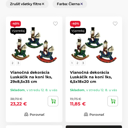
Zrušiť všetky filtre
Farba: Čierna
-40%
-40%
Výpredaj
Výpredaj
2
3
1
2
3
Vianočná dekorácia
Vianočná dekorácia
Luskáčik na koni 1ks,
Luskáčik na koni 1ks,
29x8,5x35 cm
6,5x18x20 cm
Skladom
,
v stredu 12. 8. u vás
Skladom
,
v stredu 12. 8. u vás
38,70 €
19,75 €
23,22 €
11,85 €
Porovnať
Porovnať