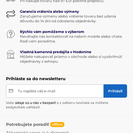
Pri nákupe tovaru nad 97 Eur platíme prepravu.
Garancia vrátenia alebo výmeny
Zaručujeme výmenu alebo vrátenie tovaru bez udania
dôvodu do 14 dní od odoslania objednávky.
Rýchlo vám pomôžeme s výberom
Neváhajte nás kontaktovať na našom mobile alebo chate.
Radi vám poradíme.
Vlastná kamenná predajňa v Hodoníne
Môžete nakupovať priamo v obchode alebo si vyzdvihnúť
objednávky z eshopu.
Prihláste sa do newsletteru
Tu napíšte váš e-mail
Prihlásiť
Vaše
údaje sú u nás v bezpečí
a z odberu noviniek sa môžete
kedykoľvek odhlásiť.
Potrebujete poradiť
offline
Zákaznický servis je k dispozícii