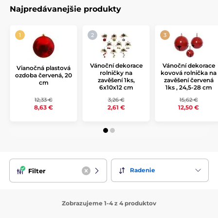
Najpredávanejšie produkty
Dekorácie z tejto kolekcie je možné dokonale
kombinovať
a
ladiť medzi sebou, čo umožňuje vytvoriť harmonický vzhľad
vášho vianočného stromčeka, slávnostnej tabule alebo
interiéru. Od luxusných gulí cez tematické figúrky až po
ďalšie doplnky, každý prvok tejto kolekcie vyžaruje noblesu a
vianočnú tradíciu.
Vánoční dekorace
Vánoční dekorace
Vianočná plastová
rolničky na
kovová rolnička na
ozdoba červená, 20
Vytvorte si nezabudnuteľnú vianočnú atmosféru so
zavěšení 1ks,
zavěšení červená
cm
luskáčikovou kolekciou, ktorá osloví milovníkov klasiky aj
6x10x12 cm
1ks , 24,5-28 cm
tých, ktorí chcú Vianociam dodať nádych rozprávky a
12,33 €
3,26 €
15,62 €
elegancie.
8,63 €
2,61 €
12,50 €
Radenie
Filter
Zobrazujeme 1-4 z 4 produktov