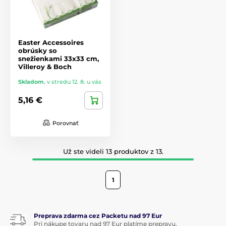
Easter Accessoires
obrúsky so
snežienkami 33x33 cm,
Villeroy & Boch
Skladom
,
v stredu 12. 8. u vás
5,16 €
Porovnať
Už ste videli 13 produktov z 13.
1
Preprava zdarma cez Packetu nad 97 Eur
Pri nákupe tovaru nad 97 Eur platíme prepravu.