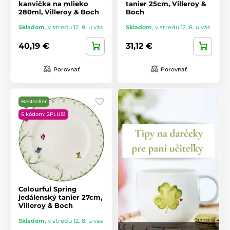
kanvička na mlieko
tanier 25cm, Villeroy &
280ml, Villeroy & Boch
Boch
Skladom
,
v stredu 12. 8. u vás
Skladom
,
v stredu 12. 8. u vás
40,19 €
31,12 €
Porovnať
Porovnať
Bestseller
S kódom: 2PLUS1
Colourful Spring
jedálenský tanier 27cm,
Villeroy & Boch
Skladom
,
v stredu 12. 8. u vás