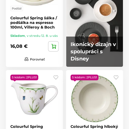
Podšál
Colourful Spring šálka /
podšálka na espresso
100ml, Villeroy & Boch
Skladom
,
v stredu 12. 8. u vás
Ikonický dizajn v
16,08 €
spolupráci s
Disney
Porovnať
S kódom: 2PLUS1
S kódom: 2PLUS1
Colourful Spring
Colourful Spring hlboký