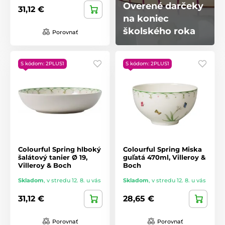
Overené darčeky
31,12 €
na koniec
školského roka
Porovnať
S kódom: 2PLUS1
S kódom: 2PLUS1
Colourful Spring hlboký
Colourful Spring Miska
šalátový tanier Ø 19,
guľatá 470ml, Villeroy &
Villeroy & Boch
Boch
Skladom
,
v stredu 12. 8. u vás
Skladom
,
v stredu 12. 8. u vás
31,12 €
28,65 €
Porovnať
Porovnať