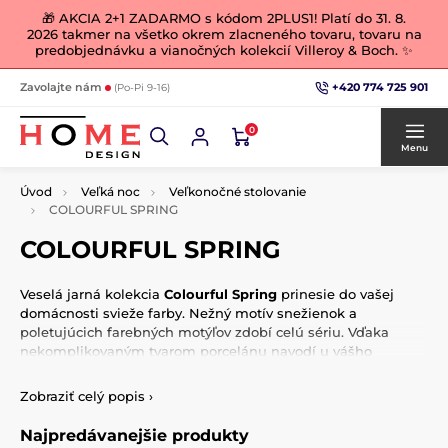
🎁 AKCIA 2+1 ZADARMO s kódom 2PLUS1! Platí do 31. 8.
2026 takmer na všetko okrem zlacneného tovaru, tovaru na
predobjednávku a vianočných kolekcií Villeroy & Boch. ✨
+420 774 725 901
Zavolajte nám
(Po-Pi 9-16)
0
Menu
Úvod
Veľká noc
Veľkonočné stolovanie
COLOURFUL SPRING
COLOURFUL SPRING
Veselá jarná kolekcia
Colourful Spring
prinesie do vašej
domácnosti svieže farby. Nežný motív snežienok a
poletujúcich farebných motýľov zdobí celú sériu. Vďaka
nekomplikovaným tvarom porcelánu navodí u vášho
prestretého stola uvoľnenú a hrejivú atmosféru pohody.
Zobraziť celý popis
›
Najpredávanejšie produkty