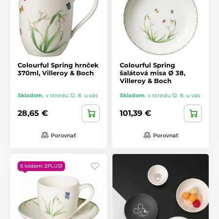
Colourful Spring hrnček
Colourful Spring
370ml, Villeroy & Boch
šalátová misa Ø 38,
Villeroy & Boch
Skladom
,
v stredu 12. 8. u vás
Skladom
,
v stredu 12. 8. u vás
28,65 €
101,39 €
Porovnať
Porovnať
S kódom: 2PLUS1