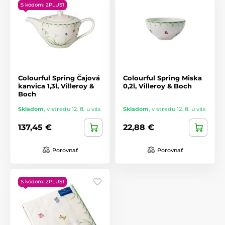
S kódom: 2PLUS1
Colourful Spring Čajová
Colourful Spring Miska
kanvica 1,3l, Villeroy &
0,2l, Villeroy & Boch
Boch
Skladom
,
v stredu 12. 8. u vás
Skladom
,
v stredu 12. 8. u vás
137,45 €
22,88 €
Porovnať
Porovnať
S kódom: 2PLUS1