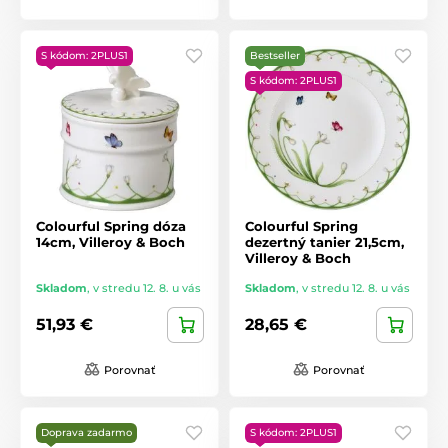
S kódom: 2PLUS1
Bestseller
S kódom: 2PLUS1
Colourful Spring dóza
Colourful Spring
14cm, Villeroy & Boch
dezertný tanier 21,5cm,
Villeroy & Boch
Skladom
,
v stredu 12. 8. u vás
Skladom
,
v stredu 12. 8. u vás
51,93 €
28,65 €
Porovnať
Porovnať
Doprava zadarmo
S kódom: 2PLUS1