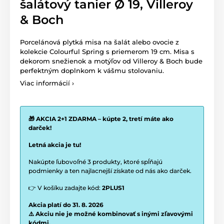
šalátový tanier Ø 19, Villeroy
& Boch
Porcelánová plytká misa na šalát alebo ovocie z
kolekcie Colourful Spring s priemerom 19 cm. Misa s
dekorom snežienok a motýľov od Villeroy & Boch bude
perfektným doplnkom k vášmu stolovaniu.
Viac informácií ›
🎁 AKCIA 2+1 ZDARMA – kúpte 2, tretí máte ako
darček!
Letná akcia je tu!
Nakúpte ľubovoľné 3 produkty, ktoré spĺňajú
podmienky a ten najlacnejší získate od nás ako darček.
👉 V košíku zadajte kód:
2PLUS1
Akcia platí do 31. 8. 2026
⚠️ Akciu nie je možné kombinovať s inými zľavovými
kódmi.