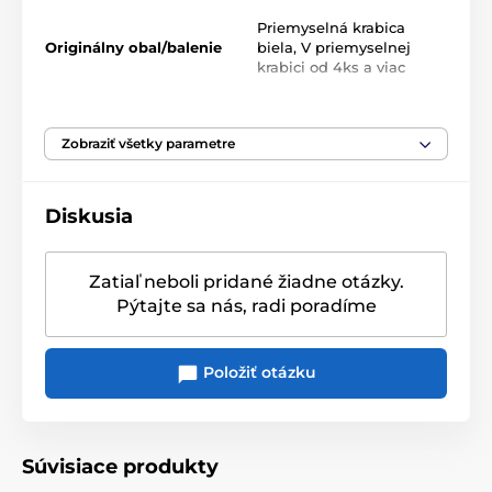
Jarná séria porcelánu
Colourful Spring
nemecké
Priemyselná krabica
porcelánky Villeroy & Boch
Originálny obal/balenie
biela
,
V priemyselnej
krabici od 4ks a viac
Prémiový porcelán s kvetinovým dekórom
Rozmer: 18,7 x 18,7 x 4,5 cm
Objem: 370 ml
Zobraziť všetky parametre
Hmotnosť: 320 g
Odolná misa nepodlieha praskaniu
Diskusia
Povrch misy je glazovaný a krásne sa leskne
Vhodný do umývačky riadu a do mikrovlnnej rúry
Zatiaľ neboli pridané žiadne otázky.
Spodná časť nie je glazovaná, ale špeciálne
Pýtajte sa nás, radi poradíme
upravená tak, aby nepoškriabala stôl
Pečiatka na spodnej strane informuje o značke a
krajine pôvodu
Položiť otázku
Výroba riadu je šetrná k životnému prostrediu
Súvisiace produkty
Produkt je zaradený v kategóriách