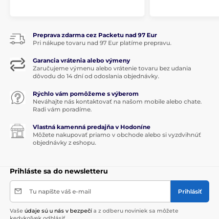
Preprava zdarma cez Packetu nad 97 Eur
Pri nákupe tovaru nad 97 Eur platíme prepravu.
Garancia vrátenia alebo výmeny
Zaručujeme výmenu alebo vrátenie tovaru bez udania
dôvodu do 14 dní od odoslania objednávky.
Rýchlo vám pomôžeme s výberom
Neváhajte nás kontaktovať na našom mobile alebo chate.
Radi vám poradíme.
Vlastná kamenná predajňa v Hodoníne
Môžete nakupovať priamo v obchode alebo si vyzdvihnúť
objednávky z eshopu.
Prihláste sa do newsletteru
Tu napíšte váš e-mail
Prihlásiť
Vaše
údaje sú u nás v bezpečí
a z odberu noviniek sa môžete
kedykoľvek odhlásiť.