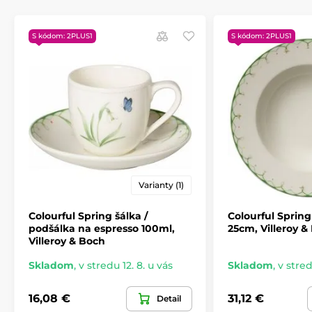
COLOURFUL SPRING
Porcelán a sklo
S kódom: 2PLUS1
S kódom: 2PLUS1
COLOURFUL SPRING
Varianty (1)
Colourful Spring šálka /
Colourful Spring
podšálka na espresso 100ml,
25cm, Villeroy &
Villeroy & Boch
Skladom
,
v stredu 12. 8. u vás
Skladom
,
v stred
16,08 €
31,12 €
Detail