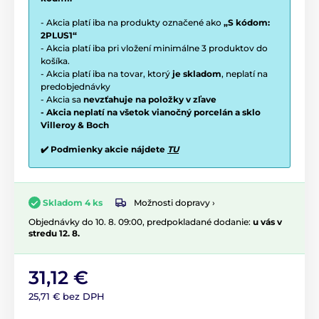
- Akcia platí iba na produkty označené ako
„S kódom:
2PLUS1“
- Akcia platí iba pri vložení minimálne 3 produktov do
košíka.
- Akcia platí iba na tovar, ktorý
je skladom
, neplatí na
predobjednávky
- Akcia sa
nevzťahuje na položky v zľave
- Akcia neplatí na všetok vianočný porcelán a sklo
Villeroy & Boch
✔️ Podmienky akcie nájdete
TU
Možnosti dopravy ›
Skladom 4 ks
Objednávky do 10. 8. 09:00, predpokladané dodanie:
u vás v
stredu 12. 8.
31,12 €
25,71 € bez DPH