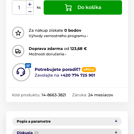
Do košíka
ks
Za nákup získate
0 bodov
Výhody vernostného programu ›
Doprava zdarma
od
123,68 €
Možnosti doručenia ›
Potrebujete poradiť?
offline
Zavolajte na
+420 774 725 901
Kód produktu:
14-8663-3821
Záruka:
24 mesiacov
Popis a parametre
Diskusia
(0)