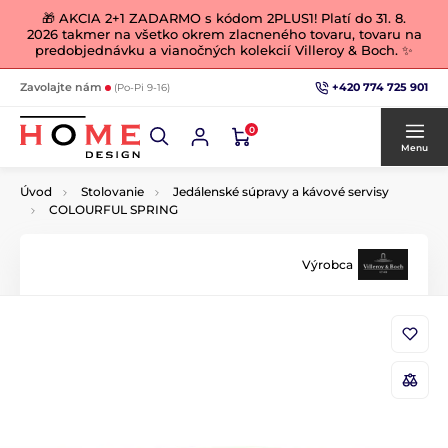
🎁 AKCIA 2+1 ZADARMO s kódom 2PLUS1! Platí do 31. 8.
2026 takmer na všetko okrem zlacneného tovaru, tovaru na
predobjednávku a vianočných kolekcií Villeroy & Boch. ✨
+420 774 725 901
Zavolajte nám
(Po-Pi 9-16)
0
Menu
Úvod
Stolovanie
Jedálenské súpravy a kávové servisy
COLOURFUL SPRING
Výrobca