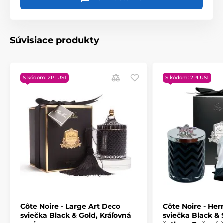
zážitok, luxusný interiérový doplnok a dokonalý darček
v jednom. Doprajte si kúsok francúzskeho šarmu so
sviečkou Côte Noire.
Súvisiace produkty
Produkt je zaradený v kategóriách
Côte Noire
S kódom: 2PLUS1
S kódom: 2PLUS1
Côte Noire - Large Art Deco
Côte Noire - He
sviečka Black & Gold, Kráľovná
sviečka Black & S