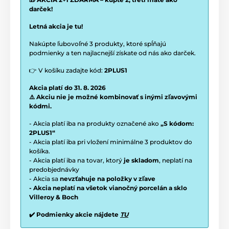
darček!
Letná akcia je tu!
Nakúpte ľubovoľné 3 produkty, ktoré spĺňajú
podmienky a ten najlacnejší získate od nás ako darček.
👉 V košíku zadajte kód:
2PLUS1
Akcia platí do 31. 8. 2026
⚠️ Akciu nie je možné kombinovať s inými zľavovými
kódmi.
- Akcia platí iba na produkty označené ako
„S kódom:
2PLUS1“
- Akcia platí iba pri vložení minimálne 3 produktov do
košíka.
- Akcia platí iba na tovar, ktorý
je skladom
, neplatí na
predobjednávky
- Akcia sa
nevzťahuje na položky v zľave
- Akcia neplatí na všetok vianočný porcelán a sklo
Villeroy & Boch
✔️ Podmienky akcie nájdete
TU