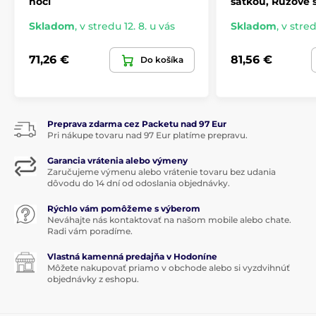
noci
šatkou, Ružové
Skladom
,
v stredu 12. 8. u vás
Skladom
,
v stred
71,26 €
81,56 €
Do košíka
Preprava zdarma cez Packetu nad 97 Eur
Pri nákupe tovaru nad 97 Eur platíme prepravu.
Garancia vrátenia alebo výmeny
Zaručujeme výmenu alebo vrátenie tovaru bez udania
dôvodu do 14 dní od odoslania objednávky.
Rýchlo vám pomôžeme s výberom
Neváhajte nás kontaktovať na našom mobile alebo chate.
Radi vám poradíme.
Vlastná kamenná predajňa v Hodoníne
Môžete nakupovať priamo v obchode alebo si vyzdvihnúť
objednávky z eshopu.