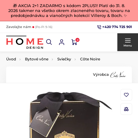
🎁 AKCIA 2+1 ZADARMO s kódom 2PLUS1! Platí do 31. 8.
2026 takmer na všetko okrem zlacneného tovaru, tovaru na
predobjednávku a vianočných kolekcií Villeroy & Boch. ✨
+420 774 725 901
Zavolajte nám
(Po-Pi 9-16)
0
Menu
Úvod
Bytové vône
Sviečky
Côte Noire
Výrobca