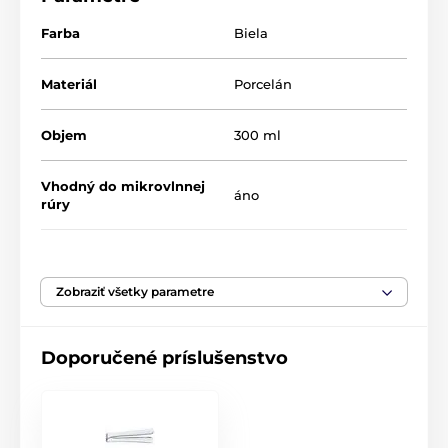
Farba
Biela
Materiál
Porcelán
Objem
300 ml
Vhodný do mikrovlnnej
áno
rúry
Vhodný do umývačky
áno
riadu
Zobraziť všetky parametre
Originálny obal/balenie
Voľne
Doporučené príslušenstvo