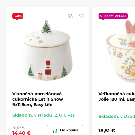
-30%
S kódom: 2PLUS1
Vianočná porcelánová
Veľkonočná cuko
cukornička Let it Snow
Jolie 180 ml, Eas
9x11,5cm, Easy Life
Skladom
,
v stredu 12. 8. u vás
Skladom
,
v stred
20,57 €
Do košíka
18,51 €
14,40 €