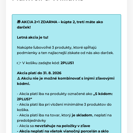
🎁 AKCIA 2+1 ZDARMA – kúpte 2, tretí máte ako
darček!
Letná akcia je tu!
Nakúpte ľubovoľné 3 produkty, ktoré spĺňajú
podmienky a ten najlacnejší získate od nás ako darček.
👉 V košíku zadajte kód:
2PLUS1
Akcia platí do 31. 8. 2026
⚠️ Akciu nie je možné kombinovať s inými zľavovými
kódmi.
- Akcia platí iba na produkty označené ako
„S kódom:
2PLUS1“
- Akcia platí iba pri vložení minimálne 3 produktov do
košíka.
- Akcia platí iba na tovar, ktorý
je skladom
, neplatí na
predobjednávky
- Akcia sa
nevzťahuje na položky v zľave
- Akcia neplatí na všetok vianočný porcelán a sklo