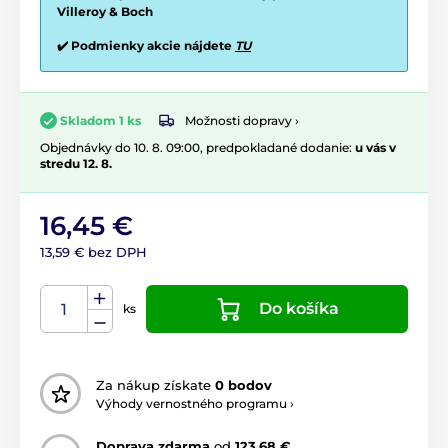
Villeroy & Boch
✔️ Podmienky akcie nájdete
TU
Možnosti dopravy ›
Skladom 1 ks
Objednávky do 10. 8. 09:00, predpokladané dodanie:
u vás v
stredu 12. 8.
16,45 €
13,59 € bez DPH
Do košíka
ks
Za nákup získate
0 bodov
Výhody vernostného programu ›
Doprava zdarma
od
123,68 €