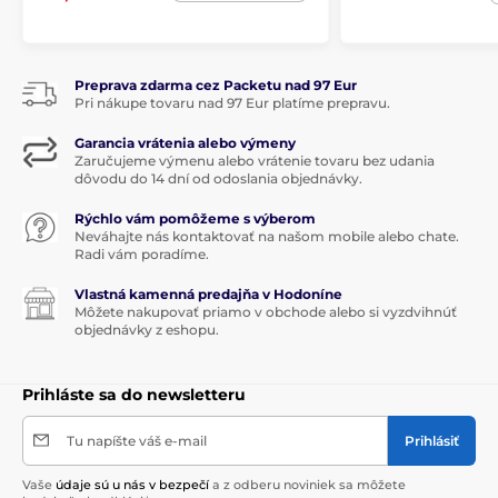
Preprava zdarma cez Packetu nad 97 Eur
Pri nákupe tovaru nad 97 Eur platíme prepravu.
Garancia vrátenia alebo výmeny
Zaručujeme výmenu alebo vrátenie tovaru bez udania
dôvodu do 14 dní od odoslania objednávky.
Rýchlo vám pomôžeme s výberom
Neváhajte nás kontaktovať na našom mobile alebo chate.
Radi vám poradíme.
Vlastná kamenná predajňa v Hodoníne
Môžete nakupovať priamo v obchode alebo si vyzdvihnúť
objednávky z eshopu.
Prihláste sa do newsletteru
Tu napíšte váš e-mail
Prihlásiť
Vaše
údaje sú u nás v bezpečí
a z odberu noviniek sa môžete