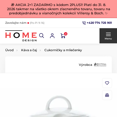
🎁 AKCIA 2+1 ZADARMO s kódom 2PLUS1! Platí do 31. 8.
2026 takmer na všetko okrem zlacneného tovaru, tovaru na
predobjednávku a vianočných kolekcií Villeroy & Boch. ✨
+420 774 725 901
Zavolajte nám
(Po-Pi 9-16)
0
Menu
Úvod
Káva a čaj
Cukorničky a mliečenky
Výrobca