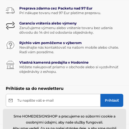
Preprava zdarma cez Packetu nad 97 Eur
Pri nákupe tovaru nad 97 Eur platíme prepravu.
Garancia vrátenia alebo výmeny
Zaručujeme výmenu alebo vrátenie tovaru bez udania
dôvodu do 14 dní od odoslania objednávky.
Rýchlo vám pomôžeme s výberom
Neváhajte nás kontaktovať na našom mobile alebo chate.
Radi vám poradíme.
Vlastná kamenná predajňa v Hodoníne
Môžete nakupovať priamo v obchode alebo si vyzdvihnúť
objednávky z eshopu.
Prihláste sa do newsletteru
Tu napíšte váš e-mail
Prihlásiť
Vaše
údaje sú u nás v bezpečí
a z odberu noviniek sa môžete
Sme HOMEDESIGNSHOP a pracujeme so súbormi cookie a
kedykoľvek odhlásiť.
osobnými údajmi, aby naše služby fungovali.
Aby sme vedeli, čo sa na našej stránke deje, a aby sme mohli