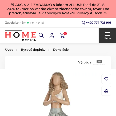
🎁 AKCIA 2+1 ZADARMO s kódom 2PLUS1! Platí do 31. 8.
2026 takmer na všetko okrem zlacneného tovaru, tovaru na
predobjednávku a vianočných kolekcií Villeroy & Boch. ✨
+420 774 725 901
Zavolajte nám
(Po-Pi 9-16)
0
Menu
Úvod
Bytové doplnky
Dekorácie
Výrobca