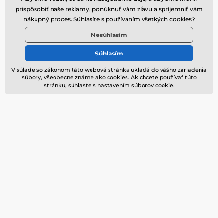
Potrebujete poradiť
online
prispôsobiť naše reklamy, ponúknuť vám zľavu a spríjemniť vám
nákupný proces. Súhlasíte s používaním všetkých
cookies
?
Zákaznický servis je k dispozícii
Nesúhlasím
+420 774 725 901
info@homedesignshop.cz
Súhlasím
Kde nás nájdete
V súlade so zákonom táto webová stránka ukladá do vášho zariadenia
súbory, všeobecne známe ako cookies. Ak chcete používať túto
Slovenčina
stránku, súhlaste s nastavením súborov cookie.
Sme tiež na:
Facebook
Instagram
Informácie pre Vás
Viac o Homedesignshop
Často kladené dotazy (FAQ)
Kontakt
Vernostný program
O nás
Preprava
Blog
Obchodné podmienky
Ochrana osobných údajov
Vrátenie a výmena tovaru