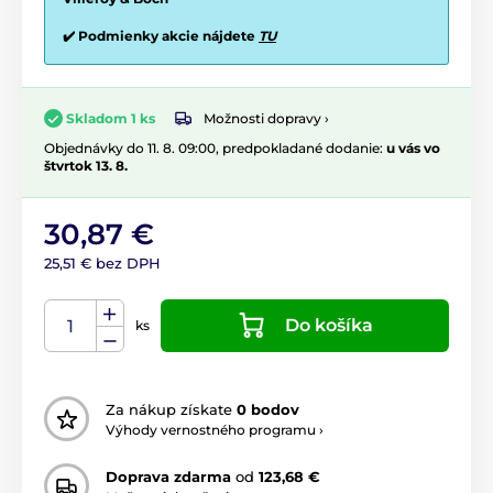
✔️ Podmienky akcie nájdete
TU
Možnosti dopravy ›
Skladom 1 ks
Objednávky do 11. 8. 09:00, predpokladané dodanie:
u vás vo
štvrtok 13. 8.
30,87 €
25,51 € bez DPH
Do košíka
ks
Za nákup získate
0 bodov
Výhody vernostného programu ›
Doprava zdarma
od
123,68 €