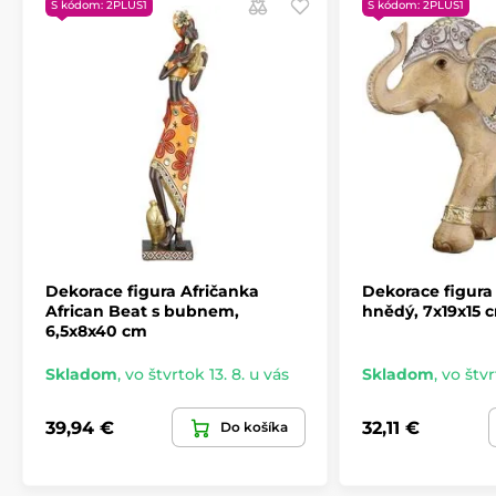
S kódom: 2PLUS1
S kódom: 2PLUS1
Dekorace figura Afričanka
Dekorace figura 
African Beat s bubnem,
hnědý, 7x19x15 
6,5x8x40 cm
Skladom
,
vo štvrtok 13. 8. u vás
Skladom
,
vo štvr
39,94 €
32,11 €
Do košíka