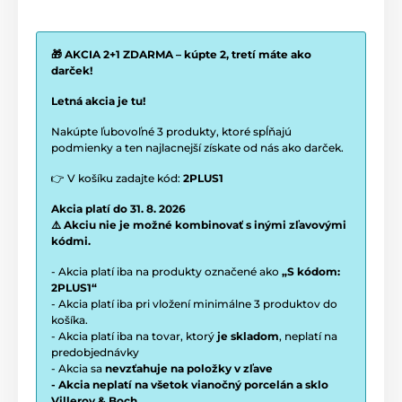
🎁 AKCIA 2+1 ZDARMA – kúpte 2, tretí máte ako
darček!
Letná akcia je tu!
Nakúpte ľubovoľné 3 produkty, ktoré spĺňajú
podmienky a ten najlacnejší získate od nás ako darček.
👉 V košíku zadajte kód:
2PLUS1
Akcia platí do 31. 8. 2026
⚠️ Akciu nie je možné kombinovať s inými zľavovými
kódmi.
- Akcia platí iba na produkty označené ako
„S kódom:
2PLUS1“
- Akcia platí iba pri vložení minimálne 3 produktov do
košíka.
- Akcia platí iba na tovar, ktorý
je skladom
, neplatí na
predobjednávky
- Akcia sa
nevzťahuje na položky v zľave
- Akcia neplatí na všetok vianočný porcelán a sklo
Villeroy & Boch