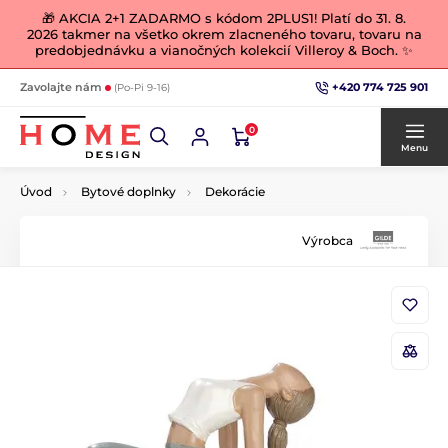
🎁 AKCIA 2+1 ZADARMO s kódom 2PLUS1! Platí do 31. 8.
2026 takmer na všetko okrem zlacneného tovaru, tovaru na
predobjednávku a vianočných kolekcií Villeroy & Boch. ✨
+420 774 725 901
Zavolajte nám
(Po-Pi 9-16)
0
Menu
Úvod
Bytové doplnky
Dekorácie
Výrobca