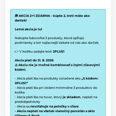
🎁 AKCIA 2+1 ZDARMA – kúpte 2, tretí máte ako
darček!
Letná akcia je tu!
Nakúpte ľubovoľné 3 produkty, ktoré spĺňajú
podmienky a ten najlacnejší získate od nás ako darček.
👉 V košíku zadajte kód:
2PLUS1
Akcia platí do 31. 8. 2026
⚠️ Akciu nie je možné kombinovať s inými zľavovými
kódmi.
- Akcia platí iba na produkty označené ako
„S kódom:
2PLUS1“
- Akcia platí iba pri vložení minimálne 3 produktov do
košíka.
- Akcia platí iba na tovar, ktorý
je skladom
, neplatí na
predobjednávky
- Akcia sa
nevzťahuje na položky v zľave
- Akcia neplatí na všetok vianočný porcelán a sklo
Villeroy & Boch