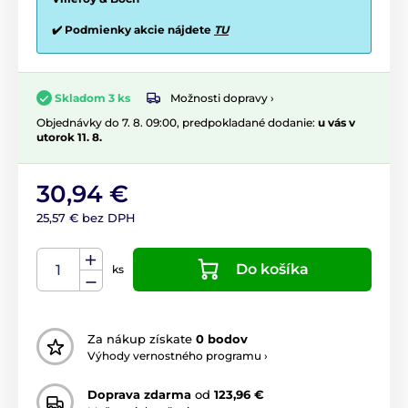
✔️ Podmienky akcie nájdete
TU
Možnosti dopravy ›
Skladom 3 ks
Objednávky do 7. 8. 09:00, predpokladané dodanie:
u vás v
utorok 11. 8.
30,94 €
25,57 € bez DPH
Do košíka
ks
Za nákup získate
0 bodov
Výhody vernostného programu ›
Doprava zdarma
od
123,96 €