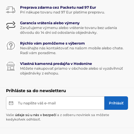
Preprava zdarma cez Packetu nad 97 Eur
Pri nákupe tovaru nad 97 Eur platíme prepravu.
Garancia vrátenia alebo výmeny
Zaručujeme výmenu alebo vrátenie tovaru bez udania
dôvodu do 14 dní od odoslania objednávky.
Rýchlo vám pomôžeme s výberom
Neváhajte nás kontaktovať na našom mobile alebo chate.
Radi vám poradíme.
Vlastná kamenná predajňa v Hodoníne
Môžete nakupovať priamo v obchode alebo si vyzdvihnúť
objednávky z eshopu.
Prihláste sa do newsletteru
Tu napíšte váš e-mail
Prihlásiť
Vaše
údaje sú u nás v bezpečí
a z odberu noviniek sa môžete
kedykoľvek odhlásiť.