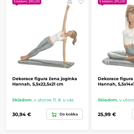
S kódom: 2PLUS1
S kódom: 2PLUS1
Dekorace figura žena jogínka
Dekorace figura
Hannah, 5,5x22,5x21 cm
Hannah, 5,5x14x
Skladom
,
v utorok 11. 8. u vás
Skladom
,
v utoro
30,94 €
25,99 €
Do košíka