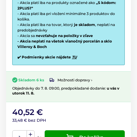
- Akcia platí iba na produkty označené ako
„S kódom:
2PLUS1“
- Akcia platí iba pri vložení minimálne 3 produktov do
košíka.
- Akcia platí iba na tovar, ktorý
je skladom
, neplatí na
predobjednávky
- Akcia sa
nevzťahuje na položky v zľave
- Akcia neplatí na všetok vianočný porcelán a sklo
Villeroy & Boch
✔️ Podmienky akcie nájdete
TU
Možnosti dopravy ›
Skladom 6 ks
Objednávky do 7. 8. 09:00, predpokladané dodanie:
u vás v
utorok 11. 8.
40,52 €
33,48 € bez DPH