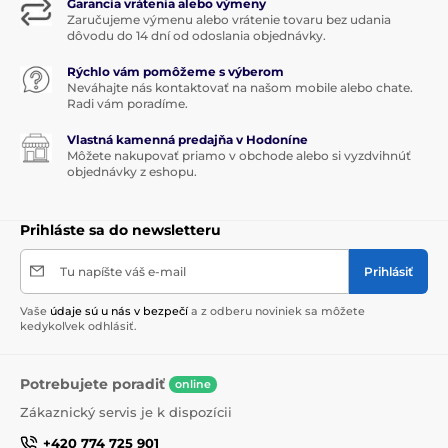
Garancia vrátenia alebo výmeny
Zaručujeme výmenu alebo vrátenie tovaru bez udania
dôvodu do 14 dní od odoslania objednávky.
Rýchlo vám pomôžeme s výberom
Neváhajte nás kontaktovať na našom mobile alebo chate.
Radi vám poradíme.
Vlastná kamenná predajňa v Hodoníne
Môžete nakupovať priamo v obchode alebo si vyzdvihnúť
objednávky z eshopu.
Prihláste sa do newsletteru
Tu napíšte váš e-mail
Prihlásiť
Vaše
údaje sú u nás v bezpečí
a z odberu noviniek sa môžete
kedykoľvek odhlásiť.
Potrebujete poradiť
online
Zákaznický servis je k dispozícii
+420 774 725 901