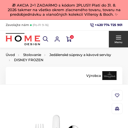
🎁 AKCIA 2+1 ZADARMO s kódom 2PLUS1! Platí do 31. 8.
2026 takmer na všetko okrem zlacneného tovaru, tovaru na
predobjednávku a vianočných kolekcií Villeroy & Boch. ✨
+420 774 725 901
Zavolajte nám
(Po-Pi 9-16)
0
Menu
Úvod
Stolovanie
Jedálenské súpravy a kávové servisy
DISNEY FROZEN
Výrobca