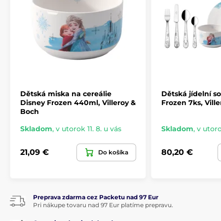
Dětská miska na cereálie
Dětská jídelní s
Disney Frozen 440ml, Villeroy &
Frozen 7ks, Vill
Boch
Skladom
,
v utorok 11. 8. u vás
Skladom
,
v utoro
21,09 €
80,20 €
Do košíka
Preprava zdarma cez Packetu nad 97 Eur
Pri nákupe tovaru nad 97 Eur platíme prepravu.