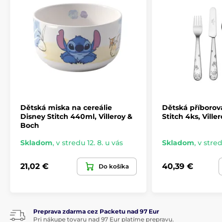
Dětská miska na cereálie
Dětská příborov
Disney Stitch 440ml, Villeroy &
Stitch 4ks, Ville
Boch
Skladom
,
v stredu 12. 8. u vás
Skladom
,
v stred
21,02 €
40,39 €
Do košíka
Preprava zdarma cez Packetu nad 97 Eur
Pri nákupe tovaru nad 97 Eur platíme prepravu.