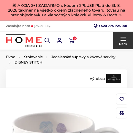
🎁 AKCIA 2+1 ZADARMO s kódom 2PLUS1! Platí do 31. 8.
2026 takmer na všetko okrem zlacneného tovaru, tovaru na
predobjednávku a vianočných kolekcií Villeroy & Boch. ✨
+420 774 725 901
Zavolajte nám
(Po-Pi 9-16)
0
Menu
Úvod
Stolovanie
Jedálenské súpravy a kávové servisy
DISNEY STITCH
Výrobca