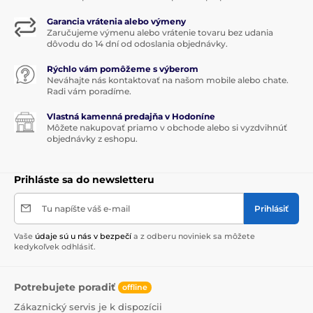
Garancia vrátenia alebo výmeny
Zaručujeme výmenu alebo vrátenie tovaru bez udania
dôvodu do 14 dní od odoslania objednávky.
Rýchlo vám pomôžeme s výberom
Neváhajte nás kontaktovať na našom mobile alebo chate.
Radi vám poradíme.
Vlastná kamenná predajňa v Hodoníne
Môžete nakupovať priamo v obchode alebo si vyzdvihnúť
objednávky z eshopu.
Prihláste sa do newsletteru
Tu napíšte váš e-mail
Prihlásiť
Vaše
údaje sú u nás v bezpečí
a z odberu noviniek sa môžete
kedykoľvek odhlásiť.
Potrebujete poradiť
offline
Zákaznický servis je k dispozícii