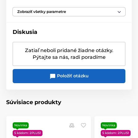
Hmotnosť
192 g
Zobraziť všetky parametre
Vhodný do mikrovlnnej
áno
Diskusia
rúry
Vhodný do umývačky
Zatiaľ neboli pridané žiadne otázky.
áno
riadu
Pýtajte sa nás, radi poradíme
Priemyselná krabica
Originálny obal/balenie
biela
,
V priemyselnej
Položiť otázku
krabici od 4ks a viac
Súvisiace produkty
Novinka
Novinka
S kódom: 2PLUS1
S kódom: 2PLUS1