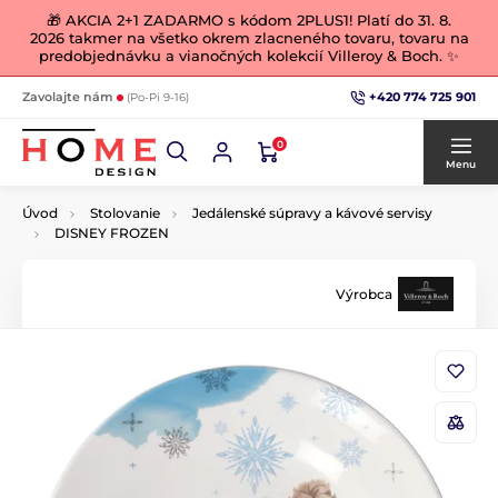
🎁 AKCIA 2+1 ZADARMO s kódom 2PLUS1! Platí do 31. 8.
2026 takmer na všetko okrem zlacneného tovaru, tovaru na
predobjednávku a vianočných kolekcií Villeroy & Boch. ✨
+420 774 725 901
Zavolajte nám
(Po-Pi 9-16)
0
Menu
Úvod
Stolovanie
Jedálenské súpravy a kávové servisy
DISNEY FROZEN
Výrobca