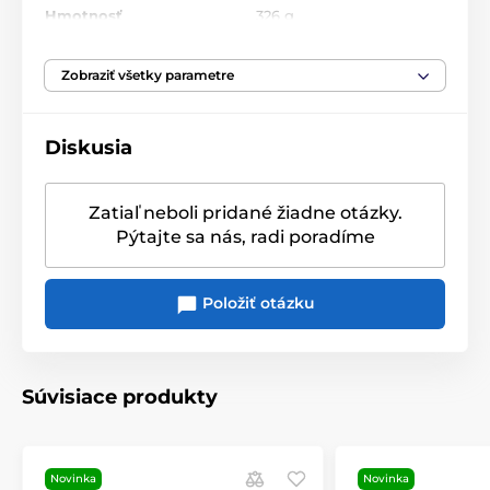
Hmotnosť
326 g
Vhodný do mikrovlnnej
Zobraziť všetky parametre
áno
rúry
Diskusia
Vhodný do umývačky
áno
riadu
Zatiaľ neboli pridané žiadne otázky.
Priemyselná krabica
Pýtajte sa nás, radi poradíme
Originálny obal/balenie
biela
,
V priemyselnej
krabici od 4ks a viac
Položiť otázku
Súvisiace produkty
Novinka
Novinka