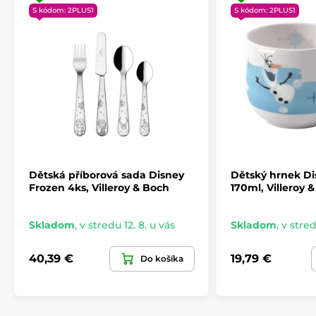
S kódom: 2PLUS1
S kódom: 2PLUS1
Dětská příborová sada Disney
Dětský hrnek Di
Frozen 4ks, Villeroy & Boch
170ml, Villeroy 
Skladom
,
v stredu 12. 8. u vás
Skladom
,
v stred
40,39 €
19,79 €
Do košíka