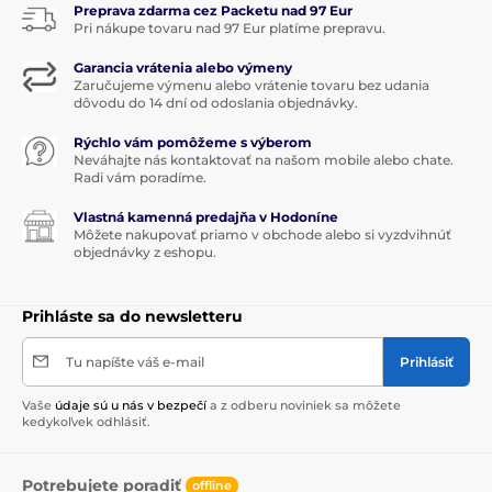
Preprava zdarma cez Packetu nad 97 Eur
Pri nákupe tovaru nad 97 Eur platíme prepravu.
Garancia vrátenia alebo výmeny
Zaručujeme výmenu alebo vrátenie tovaru bez udania
dôvodu do 14 dní od odoslania objednávky.
Rýchlo vám pomôžeme s výberom
Neváhajte nás kontaktovať na našom mobile alebo chate.
Radi vám poradíme.
Vlastná kamenná predajňa v Hodoníne
Môžete nakupovať priamo v obchode alebo si vyzdvihnúť
objednávky z eshopu.
Prihláste sa do newsletteru
Tu napíšte váš e-mail
Prihlásiť
Vaše
údaje sú u nás v bezpečí
a z odberu noviniek sa môžete
kedykoľvek odhlásiť.
Potrebujete poradiť
offline