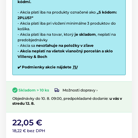
kódmi.
- Akcia platí iba na produkty označené ako
„S kódom:
2PLUS1“
- Akcia platí iba pri vložení minimálne 3 produktov do
košíka.
- Akcia platí iba na tovar, ktorý
je skladom
, neplatí na
predobjednávky
- Akcia sa
nevzťahuje na položky v zľave
- Akcia neplatí na všetok vianočný porcelán a sklo
Villeroy & Boch
✔️ Podmienky akcie nájdete
TU
Možnosti dopravy ›
Skladom > 10 ks
Objednávky do 10. 8. 09:00, predpokladané dodanie:
u vás v
stredu 12. 8.
22,05 €
18,22 € bez DPH