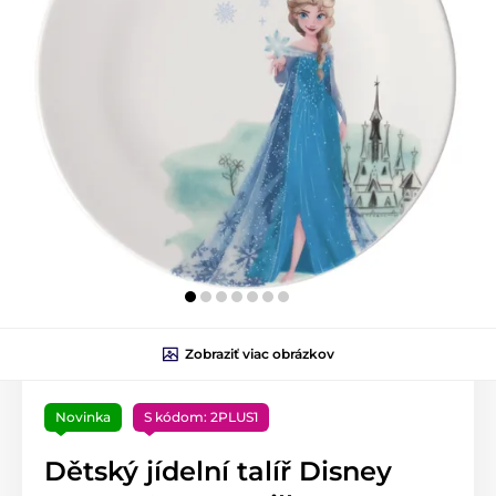
Zobraziť viac obrázkov
Novinka
S kódom: 2PLUS1
Dětský jídelní talíř Disney