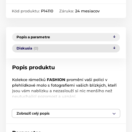
Kód produktu:
P14110
Záruka:
24 mesiacov
Popis a parametre
Diskusia
(0)
Popis produktu
Kolekce rámečků
FASHION
promění vaši polici v
přehlídkové molo s fotografiemi vašich blízkých, kteří
jsou vám nablízku a nezaslouží si nic menšího než
neutuchající pozornost a uznání.
Štíhlá dřevěná kostra z
kaučukovníku
v nápadném
kontrastu k široké bílé passé partout, která je navíc
Zobraziť celý popis
netradičně vyrobena ze
dřeva
, je opravdu excelentní!
Zvláště zajímavý je dvojitý rám, který ještě zviditelní
přátele a příbuzné.