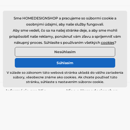
Potrebujete poradiť
offline
Sme HOMEDESIGNSHOP a pracujeme so súbormi cookie a
Zákaznický servis je k dispozícii
osobnými údajmi, aby naše služby fungovali.
Aby sme vedeli, čo sa na našej stránke deje, a aby sme mohli
+420 774 725 901
prispôsobiť naše reklamy, ponúknuť vám zľavu a spríjemniť vám
info@homedesignshop.cz
nákupný proces. Súhlasíte s používaním všetkých
cookies
?
Kde nás nájdete
Nesúhlasím
Slovenčina
Súhlasím
V súlade so zákonom táto webová stránka ukladá do vášho zariadenia
Sme tiež na:
Facebook
Instagram
súbory, všeobecne známe ako cookies. Ak chcete používať túto
stránku, súhlaste s nastavením súborov cookie.
Informácie pre Vás
Viac o Homedesignshop
Často kladené dotazy (FAQ)
Kontakt
Vernostný program
O nás
Preprava
Blog
Obchodné podmienky
Ochrana osobných údajov