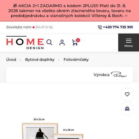
🎁 AKCIA 2+1 ZADARMO s kódom 2PLUS1! Platí do 31. 8.
2026 takmer na všetko okrem zlacneného tovaru, tovaru na
predobjednávku a vianočných kolekcií Villeroy & Boch. ✨
+420 774 725 901
Zavolajte nám
(Po-Pi 9-16)
0
Menu
Úvod
Bytové doplnky
Fotorámčeky
Výrobca