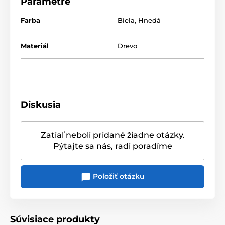
Parametre
Rozměry
: 10 x 15, 15 x 20, 20 x 25, 2x (10 x 15) cm
Farba
Biela
,
Hnedá
Materiál
Drevo
Diskusia
Zatiaľ neboli pridané žiadne otázky.
Pýtajte sa nás, radi poradíme
Položiť otázku
Súvisiace produkty