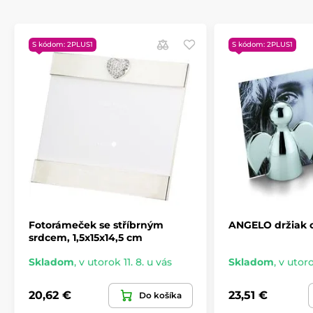
S kódom: 2PLUS1
S kódom: 2PLUS1
Fotorámeček se stříbrným
ANGELO držiak o
srdcem, 1,5x15x14,5 cm
Skladom
,
v utorok 11. 8. u vás
Skladom
,
v utoro
20,62 €
23,51 €
Do košíka