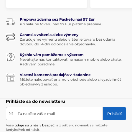
Preprava zdarma cez Packetu nad 97 Eur
Pri nákupe tovaru nad 97 Eur platíme prepravu.
Garancia vrátenia alebo výmeny
Zaručujeme výmenu alebo vrátenie tovaru bez udania
dôvodu do 14 dní od odoslania objednávky.
Rýchlo vám pomôžeme s výberom
Neváhajte nás kontaktovať na našom mobile alebo chate.
Radi vám poradíme.
Vlastná kamenná predajňa v Hodoníne
Môžete nakupovať priamo v obchode alebo si vyzdvihnúť
objednávky z eshopu.
Prihláste sa do newsletteru
Tu napíšte váš e-mail
Prihlásiť
Vaše
údaje sú u nás v bezpečí
a z odberu noviniek sa môžete
kedykoľvek odhlásiť.