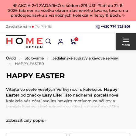
🎁 AKCIA 2+1 ZADARMO s kódom 2PLUS1! Platí do 31. 8.
2026 takmer na všetko okrem zlacneného tovaru, tovaru na
predobjednávku a vianočných kolekcií Villeroy & Boch. ✨
+420 774 725 901
Zavolajte nám
(Po-Pi 9-16)
0
Menu
Úvod
Stolovanie
Jedálenské súpravy a kávové servisy
HAPPY EASTER
HAPPY EASTER
Vitajte vo svete veselých Veľkej noci s kolekciou
Happy
Easter
od značky
Easy Life
! Táto nádherná porcelánová
kolekcia vás očarí svojim hravým motívom zajačikov a
jarných kvetov, ktorý prinesie sviežosť a radosť do vášho
domova.
Zobraziť celý popis
›
V kolekcii nájdete všetko, čo potrebujete pre štýlové
stolovanie a dekoráciu – od elegantných tanierov, misiek,
mís, šálok a hrnčekov, až po praktické podnosy, prestieranie,