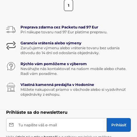
1
Preprava zdarma cez Packetu nad 97 Eur
Pri nákupe tovaru nad 97 Eur platíme prepravu.
Garancia vrátenia alebo výmeny
Zaručujeme výmenu alebo vrátenie tovaru bez udania
dôvodu do 14 dní od odoslania objednávky.
Rýchlo vám pomôžeme s výberom
Neváhajte nás kontaktovať na našom mobile alebo chate.
Radi vám poradíme.
Vlastná kamenná predajňa v Hodoníne
Môžete nakupovať priamo v obchode alebo si vyzdvihnúť
objednávky z eshopu.
Prihláste sa do newsletteru
Tu napíšte váš e-mail
Prihlásiť
Vaše
údaje sú u nás v bezpečí
a z odberu noviniek sa môžete