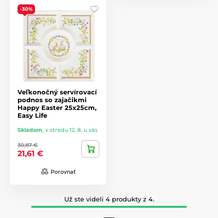
-30%
Veľkonočný servírovací
podnos so zajačikmi
Happy Easter 25x25cm,
Easy Life
Skladom
,
v stredu 12. 8. u vás
30,87 €
21,61 €
Porovnať
Už ste videli 4 produkty z 4.