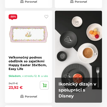
Porovnať
Porovnať
-30%
Veľkonočný podnos
obdĺžnik so zajačikmi
Happy Easter 35x15cm,
Easy Life
Skladom
,
v stredu 12. 8. u vás
Ikonický dizajn v
34,17 €
23,92 €
spolupráci s
Disney
Porovnať