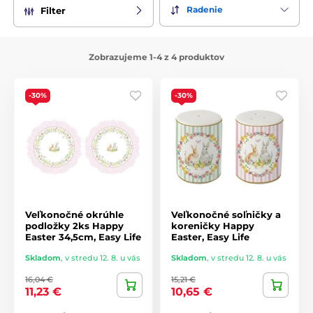
obrusy, behúne a dokonca aj chňapky.
Každý kúsok je
Radenie
Filter
navrhnutý tak, aby na vašom stole vytvoril dokonalú
veľkonočnú atmosféru.
Zobrazujeme 1-4 z 4 produktov
Vďaka vysokej kvalite spracovania a krásnemu dizajnu je
kolekcia Happy Easter ideálna nielen pre vašu domácnosť,
ale aj ako originálny darček pre vašich blízkych. Privítajte jar
-30%
-30%
s radosťou a nechajte svoju Veľkú noc rozkvitnúť s kolekciou
Happy Easter od Easy Life!
Veľkonočné okrúhle
Veľkonočné soľničky a
podložky 2ks Happy
koreničky Happy
Easter 34,5cm, Easy Life
Easter, Easy Life
Skladom
,
v stredu 12. 8. u vás
Skladom
,
v stredu 12. 8. u vás
16,04 €
15,21 €
11,23 €
10,65 €