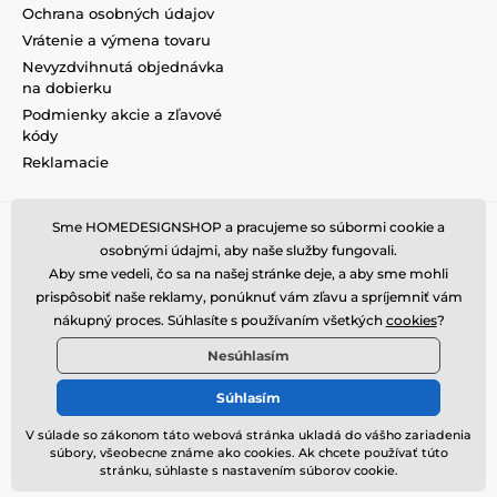
Ochrana osobných údajov
Vrátenie a výmena tovaru
Nevyzdvihnutá objednávka
na dobierku
Podmienky akcie a zľavové
kódy
Reklamacie
Sme HOMEDESIGNSHOP a pracujeme so súbormi cookie a
osobnými údajmi, aby naše služby fungovali.
Aby sme vedeli, čo sa na našej stránke deje, a aby sme mohli
prispôsobiť naše reklamy, ponúknuť vám zľavu a spríjemniť vám
nákupný proces. Súhlasíte s používaním všetkých
cookies
?
Nesúhlasím
Súhlasím
V súlade so zákonom táto webová stránka ukladá do vášho zariadenia
súbory, všeobecne známe ako cookies. Ak chcete používať túto
© 2026 www.homedesignshop.sk ⦁ E-shop vytvorila
SIMPLIA.cz
stránku, súhlaste s nastavením súborov cookie.