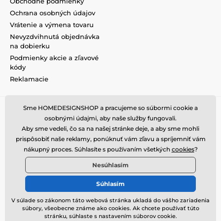
Obchodné podmienky
Ochrana osobných údajov
Vrátenie a výmena tovaru
Nevyzdvihnutá objednávka
na dobierku
Podmienky akcie a zľavové
kódy
Reklamacie
Sme HOMEDESIGNSHOP a pracujeme so súbormi cookie a
osobnými údajmi, aby naše služby fungovali.
Aby sme vedeli, čo sa na našej stránke deje, a aby sme mohli
prispôsobiť naše reklamy, ponúknuť vám zľavu a spríjemniť vám
nákupný proces. Súhlasíte s používaním všetkých
cookies
?
Nesúhlasím
Súhlasím
V súlade so zákonom táto webová stránka ukladá do vášho zariadenia
súbory, všeobecne známe ako cookies. Ak chcete používať túto
© 2026 www.homedesignshop.sk ⦁ E-shop vytvorila
SIMPLIA.cz
stránku, súhlaste s nastavením súborov cookie.