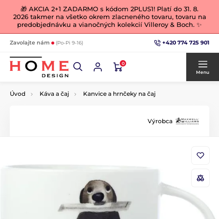
🎁 AKCIA 2+1 ZADARMO s kódom 2PLUS1! Platí do 31. 8.
2026 takmer na všetko okrem zlacneného tovaru, tovaru na
predobjednávku a vianočných kolekcií Villeroy & Boch. ✨
+420 774 725 901
Zavolajte nám
(Po-Pi 9-16)
0
Menu
Úvod
Káva a čaj
Kanvice a hrnčeky na čaj
Výrobca