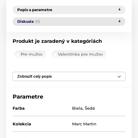
Popis a parametre
Diskusia
(0)
Produkt je zaradený v kategóriách
Pre mužov
Valentínka pre mužov
Šálky a hrnčeky na kávu
Kanvice a hrnčeky na čaj
Zobraziť celý popis
Parametre
Farba
Biela
,
Šedá
Kolekcia
Marc Martin