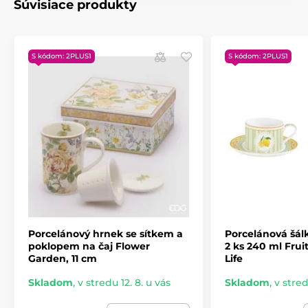
Súvisiace produkty
S kódom: 2PLUS1
S kódom: 2PLUS1
Porcelánový hrnek se sítkem a
Porcelánová šál
poklopem na čaj Flower
2 ks 240 ml Frui
Garden, 11 cm
Life
Skladom
,
v stredu 12. 8. u vás
Skladom
,
v stred