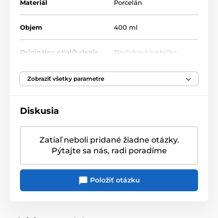
Materiál
Porcelán
Objem
400 ml
Originálny obal/balenie
Darčeková krabička
Zobraziť všetky parametre
Diskusia
Zatiaľ neboli pridané žiadne otázky.
Pýtajte sa nás, radi poradíme
Položiť otázku