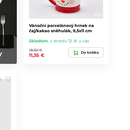
Vánoční porcelánový hrnek na
čaj/kakao sněhulák, 9,5x11 cm
Skladom
,
v stredu 12. 8. u vás
18,92 €
y
Do košíka
11,35 €