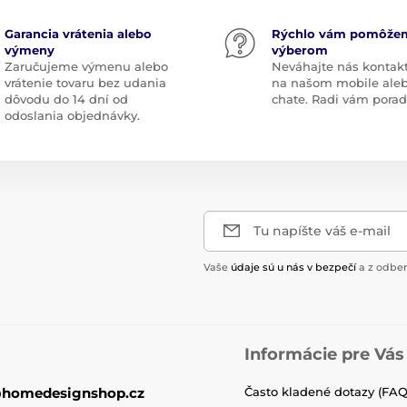
Garancia vrátenia alebo
Rýchlo vám pomôže
výmeny
výberom
Zaručujeme výmenu alebo
Neváhajte nás kontak
vrátenie tovaru bez udania
na našom mobile ale
dôvodu do 14 dní od
chate. Radi vám pora
odoslania objednávky.
Tu napíšte váš e-mail
Vaše
údaje sú u nás v bezpečí
a z odber
Informácie pre Vás
@homedesignshop.cz
Často kladené dotazy (FAQ