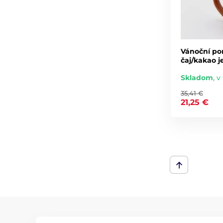
Vánoční po
čaj/kakao j
Skladom
,
v 
35,41 €
21,25 €