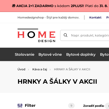
🎁 AKCIA 2+1 ZADARMO
s kódom
2PLUS1
! Platí do
31. 8
Homedesignshop - Štýl pre každý domov.
Kontakt
P
Napr. produkt, kategóri
Stolovanie
Bytové vône
Bytové doplnky
Bytov
Úvod
Káva a čaj
HRNKY A ŠÁLKY V AKCII
HRNKY A ŠÁLKY V AKCII
Filter
9
Zoradiť podľa: