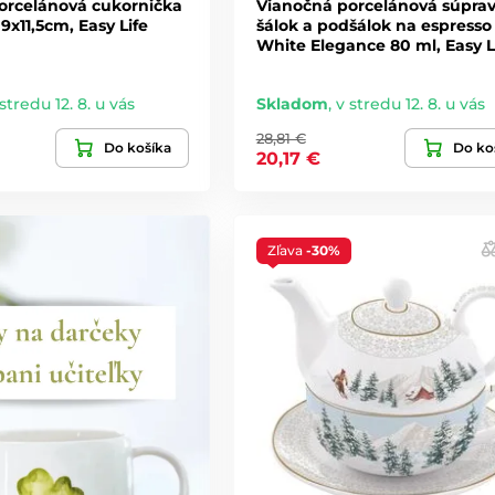
orcelánová cukornička
Vianočná porcelánová súprav
9x11,5cm, Easy Life
šálok a podšálok na espresso
White Elegance 80 ml, Easy L
stredu 12. 8. u vás
Skladom
,
v stredu 12. 8. u vás
28,81 €
Do košíka
Do ko
20,17 €
Zľava
-30%