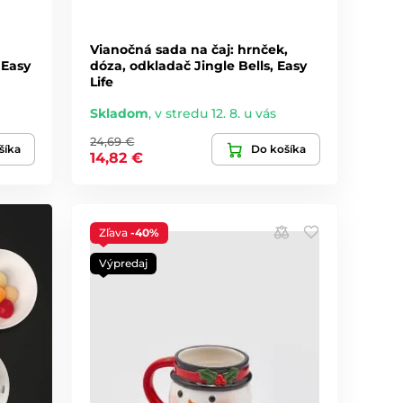
Vianočná sada na čaj: hrnček,
 Easy
dóza, odkladač Jingle Bells, Easy
Life
Skladom
,
v stredu 12. 8. u vás
24,69 €
šíka
Do košíka
14,82 €
Zľava
-40%
Výpredaj