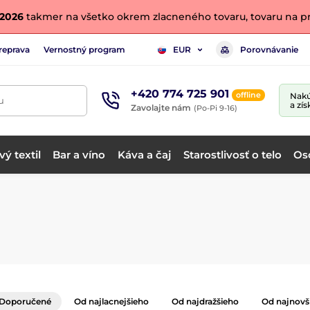
. 2026
takmer na všetko okrem zlacneného tovaru, tovaru na pr
reprava
Vernostný program
Porovnávanie
EUR
+420 774 725 901
offline
Nakú
u
a zís
Zavolajte nám
(Po-Pi 9-16)
ý textil
Bar a víno
Káva a čaj
Starostlivosť o telo
Os
Doporučené
Od najlacnejšieho
Od najdražšieho
Od najnovš