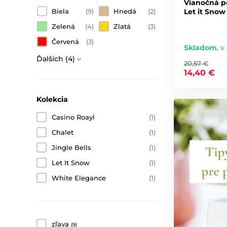
Vianočná p
Let it Snow 
Biela
(9)
Hnedá
(2)
Zelená
(4)
Zlatá
(3)
Červená
(3)
Skladom
,
v 
Ďalších (4)
20,57 €
14,40 €
Kolekcia
Casino Roayl
(1)
Chalet
(1)
Jingle Bells
(1)
Let It Snow
(1)
White Elegance
(1)
zľava
(9)