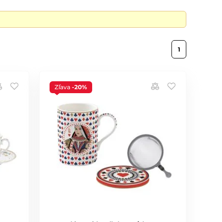
1
Zľava
-20%