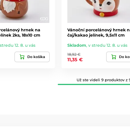
rcelánový hrnek na
Vánoční porcelánový hrnek n
elínek 2ks, 18x10 cm
čaj/kakao jelínek, 9,5x11 cm
stredu 12. 8. u vás
Skladom
,
v stredu 12. 8. u vás
18,92 €
Do košíka
Do ko
11,35 €
Už ste videli 9 produktov z 