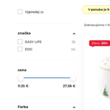
V ponuke je 9
Výpredaj
(5)
Zobrazujeme 1-9
značka
EASY LIFE
(5)
Zľava
-30%
EDG
(4)
cena
11.35 €
27.38 €
Farba