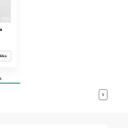
a
šíka
9.
1