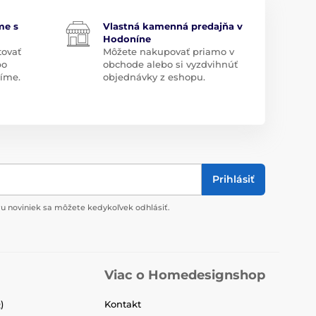
me s
Vlastná kamenná predajňa v
Hodoníne
tovať
Môžete nakupovať priamo v
bo
obchode alebo si vyzdvihnúť
díme.
objednávky z eshopu.
Prihlásiť
u noviniek sa môžete kedykoľvek odhlásiť.
Viac o Homedesignshop
)
Kontakt