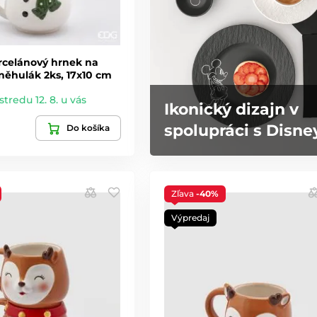
rcelánový hrnek na
něhulák 2ks, 17x10 cm
stredu 12. 8. u vás
Ikonický dizajn v
spolupráci s Disne
Do košíka
Zľava
-40%
Výpredaj