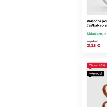
Vánoční po
čaj/kakao s
Skladom
,
v 
35,41 €
21,25 €
Zľava
-40%
Výpredaj