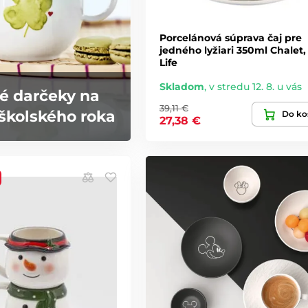
Porcelánová súprava čaj pre
jedného lyžiari 350ml Chalet,
Life
Skladom
,
v stredu 12. 8. u vás
é darčeky na
39,11 €
školského roka
Do ko
27,38 €