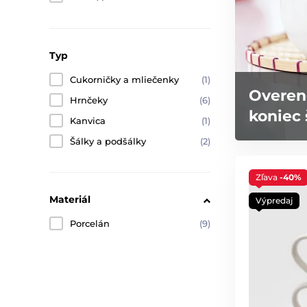
Typ
Cukorničky a mliečenky
(1)
Overen
Hrnčeky
(6)
koniec 
Kanvica
(1)
Šálky a podšálky
(2)
Zľava
-40%
Materiál
Výpredaj
Porcelán
(9)