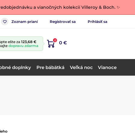
edobjednávku a vianočných kolekcií Villeroy & Boch. ✨
Zoznam prianí
Registrovať sa
Prihlásiť sa
0
pte ešte za
123,68 €
0 €
kajte
dopravu zdarma
obné doplnky
Pre bábätká
Veľká noc
Vianoce
ieho