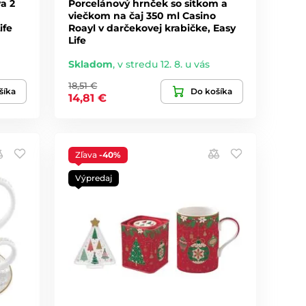
a 2
Porcelánový hrnček so sitkom a
viečkom na čaj 350 ml Casino
ife
Roayl v darčekovej krabičke, Easy
Life
Skladom
,
v stredu 12. 8. u vás
18,51 €
šíka
Do košíka
14,81 €
Zľava
-40%
Výpredaj