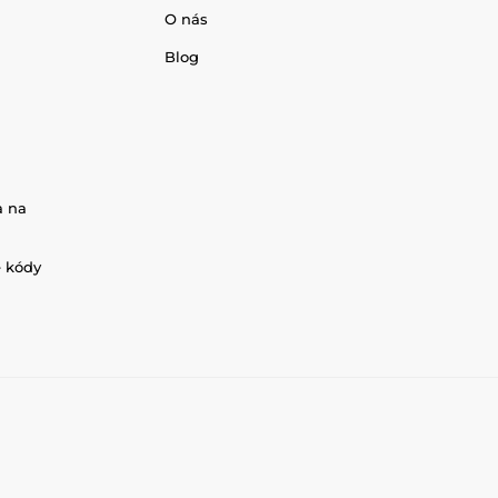
O nás
Blog
a na
é kódy