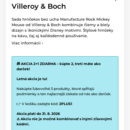
Villeroy & Boch
Sada hrnčekov bez ucha Manufacture Rock Mickey
Mouse od
Villeroy & Boch
kombinuje čierny a biely
dizajn s ikonickými Disney motívmi. Štýlové hrnčeky
na kávu, čaj aj každodenné používanie.
Viac informácií ›
🎁 AKCIA 2+1 ZDARMA – kúpte 2, tretí máte ako
darček!
Letná akcia je tu!
Nakúpte ľubovoľné 3 produkty, ktoré spĺňajú
podmienky a ten najlacnejší získate od nás ako darček.
👉 V košíku zadajte kód:
2PLUS1
Akcia platí do 31. 8. 2026
⚠️ Akciu nie je možné kombinovať s inými zľavovými
kódmi.