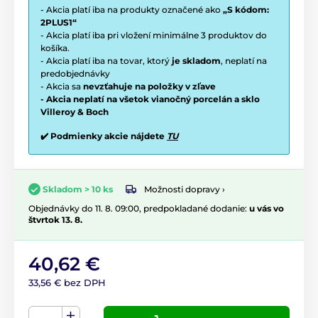
- Akcia platí iba na produkty označené ako
„S kódom:
2PLUS1“
- Akcia platí iba pri vložení minimálne 3 produktov do
košíka.
- Akcia platí iba na tovar, ktorý
je skladom
, neplatí na
predobjednávky
- Akcia sa
nevzťahuje na položky v zľave
- Akcia neplatí na všetok vianočný porcelán a sklo
Villeroy & Boch
✔️ Podmienky akcie nájdete
TU
Možnosti dopravy ›
Skladom > 10 ks
Objednávky do 11. 8. 09:00, predpokladané dodanie:
u vás vo
štvrtok 13. 8.
40,62 €
33,56 € bez DPH