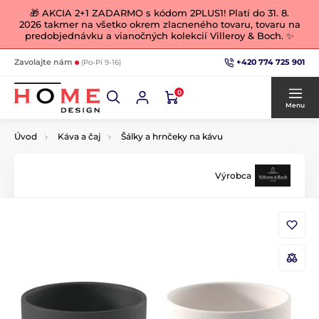
🎁 AKCIA 2+1 ZADARMO s kódom 2PLUS1! Platí do 31. 8.
2026 takmer na všetko okrem zlacneného tovaru, tovaru na
predobjednávku a vianočných kolekcií Villeroy & Boch. ✨
+420 774 725 901
Zavolajte nám
(Po-Pi 9-16)
0
Menu
Úvod
Káva a čaj
Šálky a hrnčeky na kávu
Výrobca