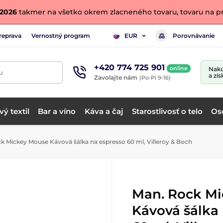
. 2026
takmer na všetko okrem zlacneného tovaru, tovaru na pr
reprava
Vernostný program
Porovnávanie
EUR
+420 774 725 901
online
Nakú
u
a zís
Zavolajte nám
(Po-Pi 9-16)
ý textil
Bar a víno
Káva a čaj
Starostlivosť o telo
Os
 Mickey Mouse Kávová šálka na espresso 60 ml, Villeroy & Boch
Man. Rock M
Kávová šálka