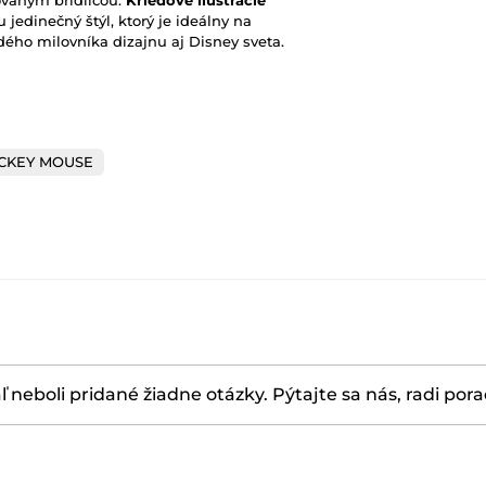
ovaným bridlicou.
Kriedové ilustrácie
jedinečný štýl, ktorý je ideálny na
dého milovníka dizajnu aj Disney sveta.
CKEY MOUSE
ľ neboli pridané žiadne otázky. Pýtajte sa nás, radi por