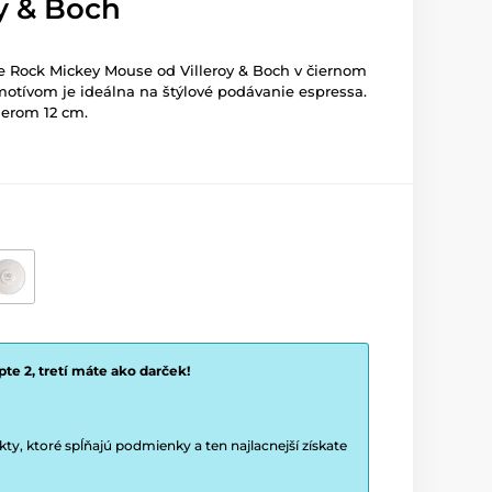
oy & Boch
re Rock Mickey Mouse od
Villeroy & Boch
v čiernom
otívom je ideálna na štýlové podávanie espressa.
erom 12 cm.
te 2, tretí máte ako darček!
y, ktoré spĺňajú podmienky a ten najlacnejší získate