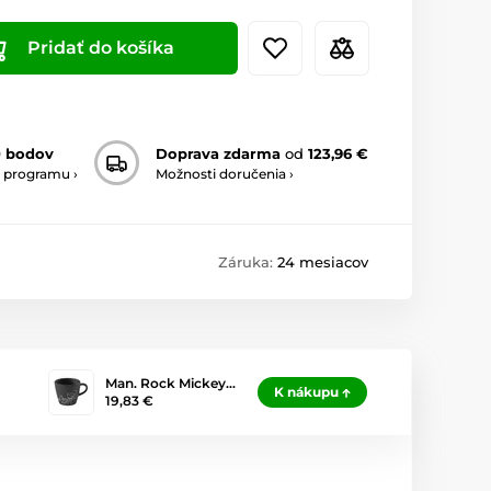
Pridať do košíka
0 bodov
Doprava zdarma
od
123,96 €
 programu ›
Možnosti doručenia ›
Záruka:
24 mesiacov
Man. Rock Mickey…
K nákupu
19,83 €