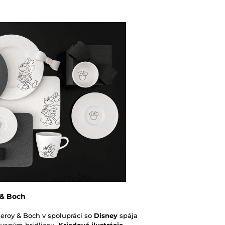
Originálny obal/ba
 & Boch
leroy & Boch
v spolupráci so
Disney
spája