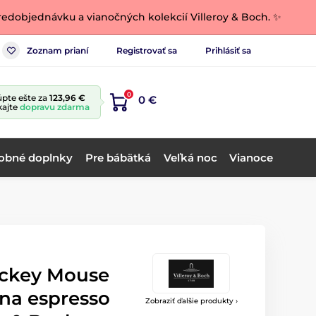
edobjednávku a vianočných kolekcií Villeroy & Boch. ✨
Zoznam prianí
Registrovať sa
Prihlásiť sa
0
pte ešte za
123,96 €
0 €
kajte
dopravu zdarma
obné doplnky
Pre bábätká
Veľká noc
Vianoce
ickey Mouse
 na espresso
Zobraziť ďalšie produkty ›