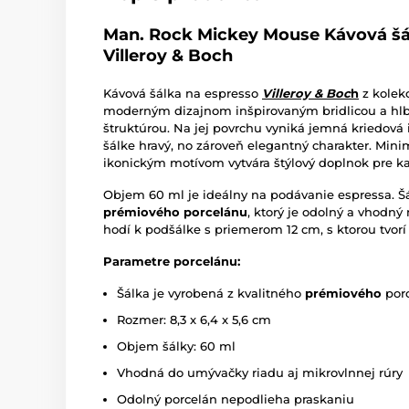
Man. Rock Mickey Mouse Kávová šál
Villeroy & Boch
Kávová šálka na espresso
Villeroy & Boc
h
z kolek
moderným dizajnom inšpirovaným bridlicou a hl
štruktúrou. Na jej povrchu vyniká jemná kriedová 
šálke hravý, no zároveň elegantný charakter. Mini
ikonickým motívom vytvára štýlový doplnok pre ka
Objem 60 ml je ideálny na podávanie espressa. Šá
prémiového porcelánu
, ktorý je odolný a vhodn
hodí k podšálke s priemerom 12 cm, s ktorou tvorí
Parametre porcelánu:
Šálka je vyrobená z kvalitného
prémiového
por
Rozmer: 8,3 x 6,4 x 5,6 cm
Objem šálky: 60 ml
Vhodná do umývačky riadu aj mikrovlnnej rúry
Odolný porcelán nepodlieha praskaniu