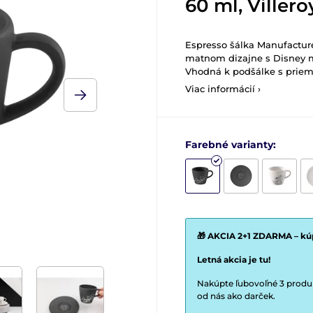
60 ml, Viller
Espresso šálka Manufactu
matnom dizajne s Disney m
Vhodná k podšálke s priem
Viac informácií ›
Farebné varianty:
🎁 AKCIA 2+1 ZDARMA – kúp
Letná akcia je tu!
Nakúpte ľubovoľné 3 produkt
od nás ako darček.