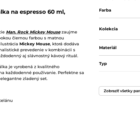
Farba
ka na espresso 60 ml,
Kolekcia
cie
Man. Rock Mickey Mouse
zaujme
bokou čiernou farbou s matnou
ilustrácia
Mickey Mouse
, ktorá dodáva
Materiál
malistické prevedenie v kombinácii s
ždodenný aj slávnostný kávový rituál.
Typ
lka je vyrobená z kvalitného
ý na každodenné používanie. Perfektne sa
 elegantne zladený set.
Objem
Zobraziť všetky pa
Hmotnosť
celánu
Vhodný do mikrovl
Vhodný do umývač