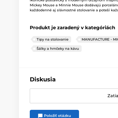
ikonické postavičky s moderným dizajnom inšpir
Mickey Mouse
a
Minnie Mouse
dodávajú porcelánu 
každodenné aj slávnostné stolovanie a poteší kaž
Produkt je zaradený v kategóriách
Tipy na stolovanie
MANUFACTURE - MI
Šálky a hrnčeky na kávu
Diskusia
Zatia
Položiť otázku