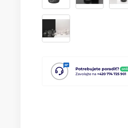
Potrebujete poradiť?
onl
Zavolajte na
+420 774 725 901