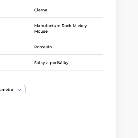
Čierna
Manufacture Rock Mickey
Mouse
Porcelán
Šálky a podšálky
60 ml
rametre
92 g
nnej rúry
áno
ky riadu
áno