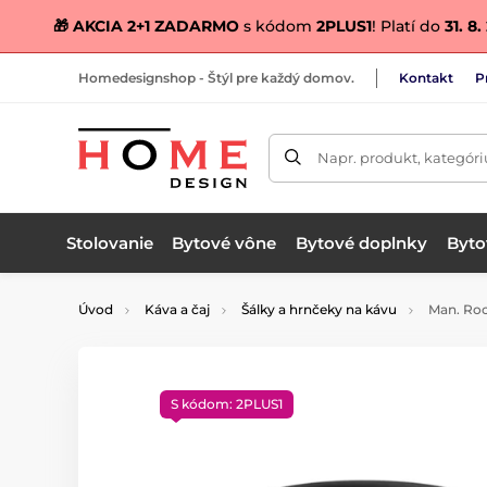
🎁 AKCIA 2+1 ZADARMO
s kódom
2PLUS1
! Platí do
31. 8
Homedesignshop - Štýl pre každý domov.
Kontakt
P
Napr. produkt, kategóri
Stolovanie
Bytové vône
Bytové doplnky
Bytov
Úvod
Káva a čaj
Šálky a hrnčeky na kávu
Man. Rock
S kódom: 2PLUS1