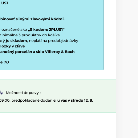
LUS1
binovať s inými zľavovými kódmi.
ty označené ako
„S kódom: 2PLUS1“
í minimálne 3 produktov do košíka.
torý
je skladom
, neplatí na predobjednávky
ložky v zľave
vianočný porcelán a sklo Villeroy & Boch
te
TU
Možnosti dopravy ›
 09:00, predpokladané dodanie:
u vás v stredu 12. 8.