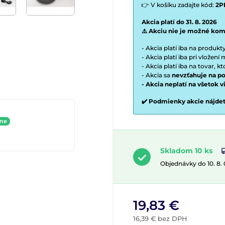
👉 V košíku zadajte kód:
2P
Akcia platí do 31. 8. 2026
⚠️ Akciu nie je možné kom
- Akcia platí iba na produk
- Akcia platí iba pri vložen
- Akcia platí iba na tovar, k
- Akcia sa
nevzťahuje na po
- Akcia neplatí na všetok 
✔️ Podmienky akcie nájde
ine
Skladom 10 ks
Objednávky do 10. 8.
19,83 €
16,39 € bez DPH