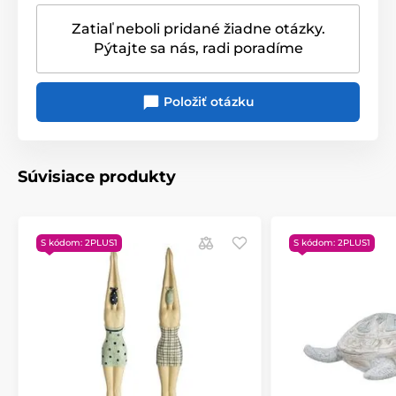
Zatiaľ neboli pridané žiadne otázky.
Pýtajte sa nás, radi poradíme
Položiť otázku
Súvisiace produkty
S kódom: 2PLUS1
S kódom: 2PLUS1