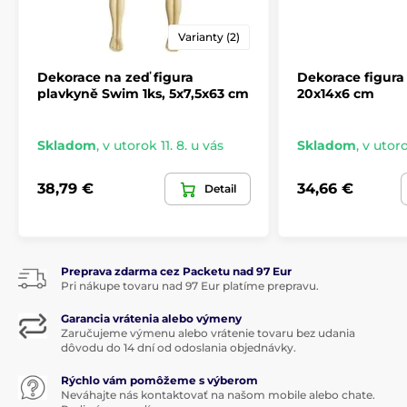
Varianty (2)
Dekorace na zeď figura
Dekorace figura
plavkyně Swim 1ks, 5x7,5x63 cm
20x14x6 cm
Skladom
,
v utorok 11. 8. u vás
Skladom
,
v utoro
38,79 €
34,66 €
Detail
Preprava zdarma cez Packetu nad 97 Eur
Pri nákupe tovaru nad 97 Eur platíme prepravu.
Garancia vrátenia alebo výmeny
Zaručujeme výmenu alebo vrátenie tovaru bez udania
dôvodu do 14 dní od odoslania objednávky.
Rýchlo vám pomôžeme s výberom
Neváhajte nás kontaktovať na našom mobile alebo chate.