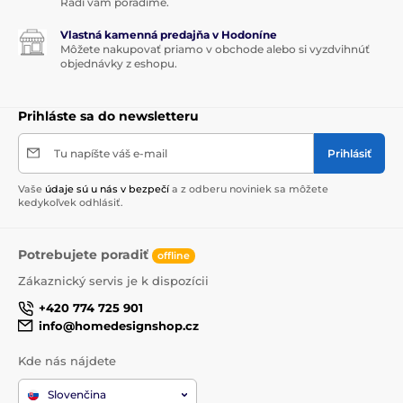
Radi vám poradíme.
Vlastná kamenná predajňa v Hodoníne
Môžete nakupovať priamo v obchode alebo si vyzdvihnúť
objednávky z eshopu.
Prihláste sa do newsletteru
Tu napíšte váš e-mail
Prihlásiť
Vaše
údaje sú u nás v bezpečí
a z odberu noviniek sa môžete
kedykoľvek odhlásiť.
Potrebujete poradiť
offline
Zákaznický servis je k dispozícii
+420 774 725 901
info@homedesignshop.cz
Kde nás nájdete
Slovenčina