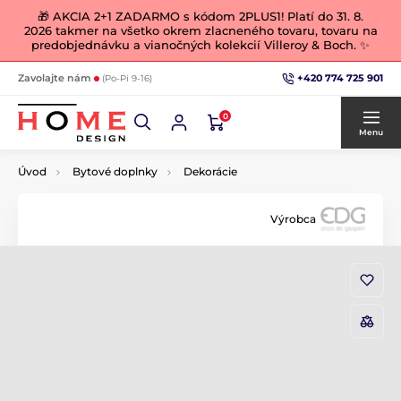
🎁 AKCIA 2+1 ZADARMO s kódom 2PLUS1! Platí do 31. 8.
2026 takmer na všetko okrem zlacneného tovaru, tovaru na
predobjednávku a vianočných kolekcií Villeroy & Boch. ✨
+420 774 725 901
Zavolajte nám
(Po-Pi 9-16)
0
Menu
Úvod
Bytové doplnky
Dekorácie
Výrobca