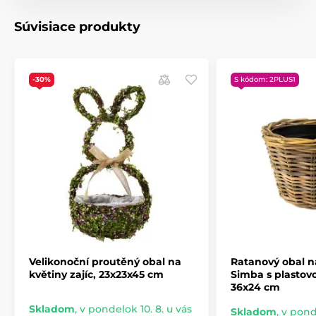
Súvisiace produkty
-30%
S kódom: 2PLUS1
Velikonoční proutěný obal na
Ratanový obal n
květiny zajíc, 23x23x45 cm
Simba s plastov
36x24 cm
Skladom
,
v pondelok 10. 8. u vás
Skladom
,
v ponde