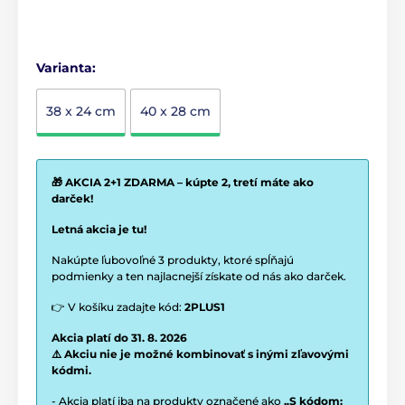
Varianta:
38 x 24 cm
40 x 28 cm
🎁 AKCIA 2+1 ZDARMA – kúpte 2, tretí máte ako
darček!
Letná akcia je tu!
Nakúpte ľubovoľné 3 produkty, ktoré spĺňajú
podmienky a ten najlacnejší získate od nás ako darček.
👉 V košíku zadajte kód:
2PLUS1
Akcia platí do 31. 8. 2026
⚠️ Akciu nie je možné kombinovať s inými zľavovými
kódmi.
- Akcia platí iba na produkty označené ako
„S kódom: