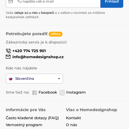
Tu napíšte váš e-mail
Prihlásiť
Vaše
údaje sú u nás v bezpečí
a z odberu noviniek sa môžete
kedykoľvek odhlásiť.
Potrebujete poradiť
offline
Zákaznický servis je k dispozícii
+420 774 725 901
info@homedesignshop.cz
Kde nás nájdete
Slovenčina
Sme tiež na:
Facebook
Instagram
Informácie pre Vás
Viac o Homedesignshop
Často kladené dotazy (FAQ)
Kontakt
Vernostný program
O nás